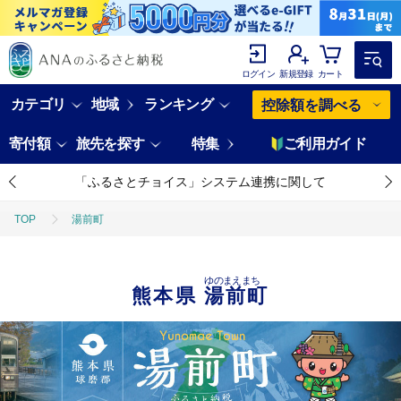
ログイン
新規登録
カート
カテゴリ
地域
ランキング
控除額を調べる
寄付額
旅先を探す
特集
ご利用ガイド
「ふるさとチョイス」システム連携に関して
TOP
湯前町
ゆのまえまち
熊本県
湯前町