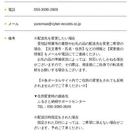
07
電話
050-3090-2609
メール
yunomae@cyber-records.co.jp
その他町長が必要と認める事業
備考
※配送先を変更したい場合
受領証明書等の書類やお礼の品の配送先を変更ご希望の
場合、【注文番号・氏名・住所】などの情報と【変更後の
情報】をメールや電話にてご連絡ください。
お礼の品の準備状況によっては、対応いたしかねる場合
がございますので、その際は、発送後にご自身での転送依
頼をお願いする場合もございます。
【※各ポータルサイト内でご住所の変更をされても反映
されませんのでご了承ください※】
▼住所変更時の連絡先
ふるさと納税サポートセンター
TEL：050-3090-2609
※配送日時指定をされた場合
指定された日付によっては、ご希望に添えない場合がご
ざいます。予めご了承ください。