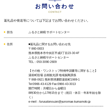
お問い合わせ
CONTACT
05
返礼品や発送等については下記までお問い合わせください。
担当
ふるさと納税 サポートセンター
文化財関連事業
住所
■返礼品に関するお問い合わせ先
〒860-0833
熊本県熊本市中央区平成3丁目23-30 4F
ふるさと納税サポートセンター
06
TEL：050-3090-2609
【その他・ワンストップ特例申請書等に関すること】
湯前町役場 企画観光課 地域振興課係
〒868-0621 熊本県球磨郡湯前町1989-1
Tel:0966-43-4129 Fax:0966-43-3013
移住定住促進事業
開庁時間：月曜日から金曜日
誰もが誇りをもって暮らし続けることができる魅力あるまちづく
8時30分から17時15分まで（祝日・休日・年末年始を除
りのための事業に役立てます
く）
e-meil：furusatonouzei@yunomae.kumamoto.jp
---------------------------------------------------------------------------------