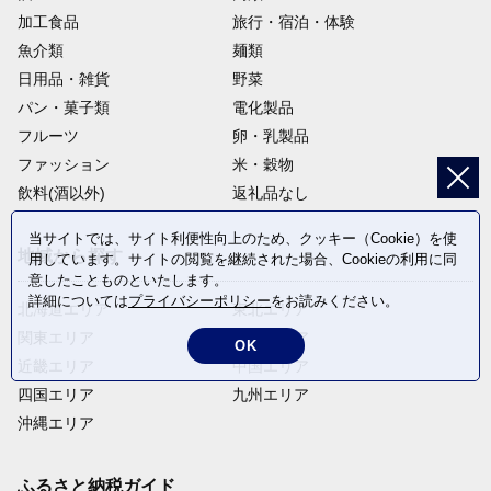
加工食品
旅行・宿泊・体験
魚介類
麺類
日用品・雑貨
野菜
パン・菓子類
電化製品
フルーツ
卵・乳製品
ファッション
米・穀物
飲料(酒以外)
返礼品なし
当サイトでは、サイト利便性向上のため、クッキー（Cookie）を使
地域から探す
用しています。サイトの閲覧を継続された場合、Cookieの利用に同
意したことものといたします。
詳細については
プライバシーポリシー
をお読みください。
北海道エリア
東北エリア
関東エリア
中部エリア
OK
近畿エリア
中国エリア
四国エリア
九州エリア
沖縄エリア
ふるさと納税ガイド