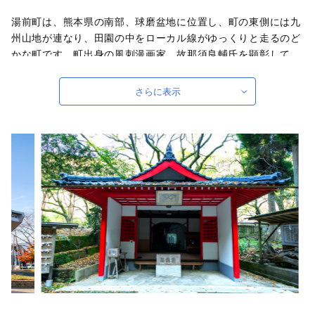
湯前町は、熊本県の南部、球磨盆地に位置し、町の東側には九
州山地が連なり、田園の中をローカル線がゆっくりと走るのど
かな町です。町出身の風刺漫画家、故那須良輔氏を顕彰して、
那須良輔風刺漫画大賞作品が町中に展示してあったり、おっぱ
いをかたどった飾り物を奉納しお参りをすれば、お乳の出が良
さらに表示
くなると言われている潮神社があったり、ちょっぴりユニーク
な一面を持っています。どうぞ皆様のお越しをお待ちしており
ます。