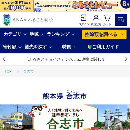
ログイン
新規登録
カート
カテゴリ
地域
ランキング
控除額を調べる
寄付額
旅先を探す
特集
ご利用ガイド
「ふるさとチョイス」システム連携に関して
TOP
合志市
こうしし
熊本県
合志市