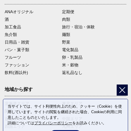
使途を限定しない
ANAオリジナル
定期便
合志市のまちづくりに大切に使わせていただきます。
酒
肉類
加工食品
旅行・宿泊・体験
魚介類
麺類
日用品・雑貨
野菜
パン・菓子類
電化製品
フルーツ
卵・乳製品
ファッション
米・穀物
飲料(酒以外)
返礼品なし
地域から探す
北海道エリア
東北エリア
当サイトでは、サイト利便性向上のため、クッキー（Cookie）を使
関東エリア
中部エリア
用しています。サイトの閲覧を継続された場合、Cookieの利用に同
意したことものといたします。
近畿エリア
中国エリア
詳細については
プライバシーポリシー
をお読みください。
四国エリア
九州エリア