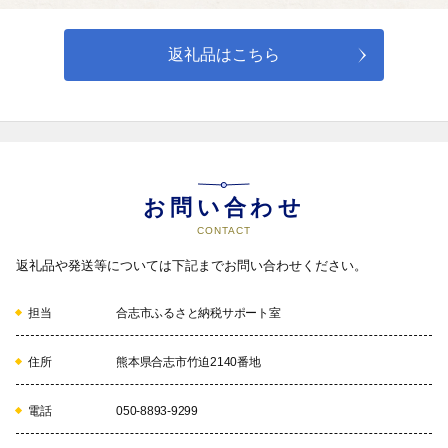
また、市民一人ひとりの基本的人権を尊重しながら、市民が生き
生きと生涯学習活動に取り組むことができる環境をつくり郷土愛
の醸成を図ります。
返礼品はこちら
04
生活環境の健康によるまちづくり
お問い合わせ
市街地から農村へと広がる、恵まれた自然を維持し、緑豊かな環
CONTACT
境と調和した住環境の整備と循環型社会の構築を図りながら、安
全安心に暮らせるまちづくりをめざします。
返礼品や発送等については下記までお問い合わせください。
担当
合志市ふるさと納税サポート室
05
住所
熊本県合志市竹迫2140番地
電話
050-8893-9299
都市基盤の健康によるまちづくり
地域の特性を活かしながら、ゆとりある充実した市民生活が営め