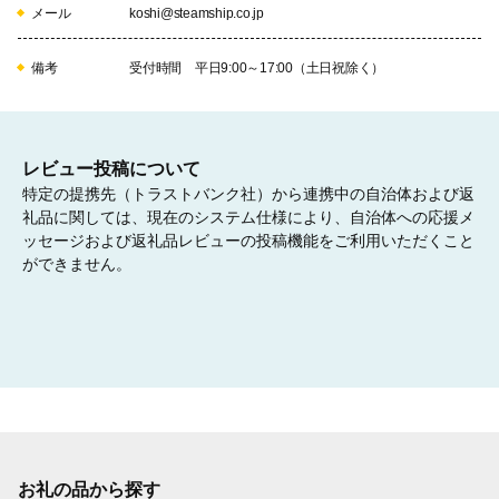
メール
koshi@steamship.co.jp
るよう、土地利用の推進と道路網の整備に努めます。

また、まちづくりと連動した市民が利用しやすい公共交通網の整
備をはじめとした生活基盤の充実を図ります。
備考
受付時間 平日9:00～17:00（土日祝除く）
06
レビュー投稿について
特定の提携先（トラストバンク社）から連携中の自治体および返
礼品に関しては、現在のシステム仕様により、自治体への応援メ
産業の健康によるまちづくり
ッセージおよび返礼品レビューの投稿機能をご利用いただくこと
本市の基幹産業である農業をはじめ、商工業など産業全体の振興
ができません。
を図るため、

生産・販売力の強化による所得向上、後継者の育成、企業誘致に
よる働く場の確保、新たな産業の創出、特産品の開発などに努
め、合志市で暮らし、市内で働ける環境づくりを推進します。
07
お礼の品から探す