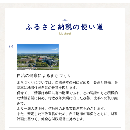
・都市基盤の健康（公共交通の充実等）
・産業の健康（農商工業の振興等）
の市の将来像の実現につなげるため、まちづくりの6つを基本
ふるさと納税の使い道
方針を設定したもの。
Method
01
自治の健康によるまちづくり
まちづくりについては、自治基本条例に定める「参画と協働」を
基本に地域住民自治の推進を図ります。

併せて、「情報は市民共有の財産である」との認識のもと積極的
な情報公開に努め、行政改革大綱に沿った改善、改革への取り組
みで、

より一層の透明性、信頼性のある市政運営をめざします。

また、安定した市政運営のため、自主財源の確保とともに、財政
計画に基づく、健全な財政運営に努めます。