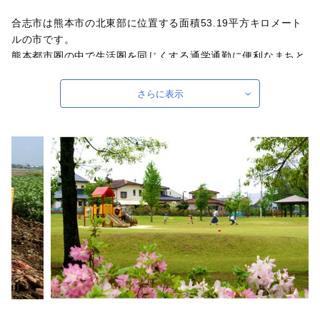
合志市は熊本市の北東部に位置する面積53.19平方キロメート
ルの市です。
熊本都市圏の中で生活圏を同じくする通学通勤に便利なまちと
して人口増加の一途をたどっています。
阿蘇の火山灰が降り積もってできた火山灰性腐植土に覆われた
さらに表示
豊かな大地が広がり、県内有数の穀倉地帯です。
野菜やフルーツなど新鮮な食べ物がたくさんあります。
将来都市像を「人と地域が輝く未来へ ～健幸都市こうし～」
と定め、すべての人が安全・安心して暮らせるまち「健幸都市
こうし」の実現に向け、子育て支援や環境づくりを推進してい
ます。
東洋経済「住みよさランキング」では、3年連続九州 No1 にな
りました。
「健幸都市」とは、
・自治の健康（財政の健全化等）
・福祉の健康（子育て支援等）
・教育の健康（義務教育の充実等）
・生活環境の健康（防災対策の推進等）