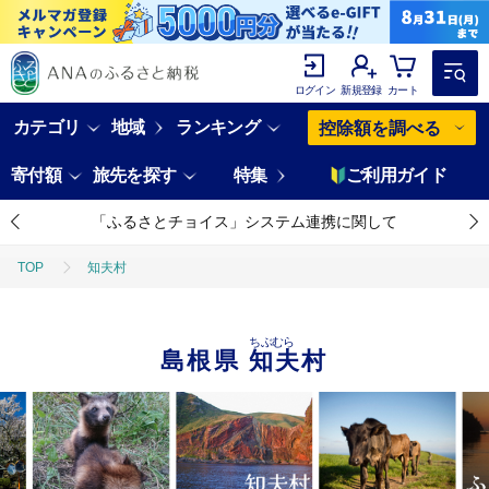
ログイン
新規登録
カート
カテゴリ
地域
ランキング
控除額を調べる
寄付額
旅先を探す
特集
ご利用ガイド
「ふるさとチョイス」システム連携に関して
TOP
知夫村
ちぶむら
島根県
知夫村