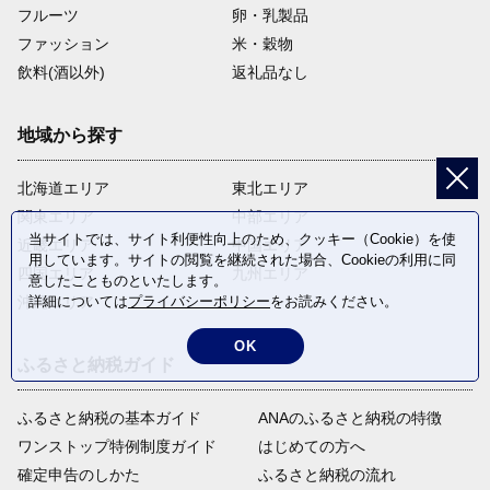
フルーツ
卵・乳製品
ファッション
米・穀物
飲料(酒以外)
返礼品なし
地域から探す
北海道エリア
東北エリア
関東エリア
中部エリア
当サイトでは、サイト利便性向上のため、クッキー（Cookie）を使
近畿エリア
中国エリア
用しています。サイトの閲覧を継続された場合、Cookieの利用に同
四国エリア
九州エリア
意したことものといたします。
詳細については
プライバシーポリシー
をお読みください。
沖縄エリア
OK
ふるさと納税ガイド
ふるさと納税の基本ガイド
ANAのふるさと納税の特徴
ワンストップ特例制度ガイド
はじめての方へ
確定申告のしかた
ふるさと納税の流れ