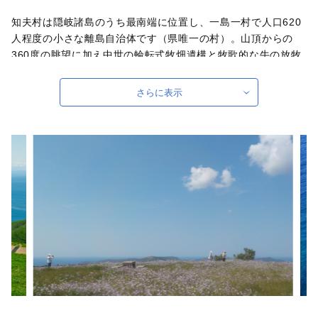
知夫村は隠岐諸島のうち最南端に位置し、一島一村で人口620
人程度の小さな離島自治体です（県唯一の村）。山頂からの
360度の眺望に加え中世の輪転式牧畑遺構と牧歌的な牛の放牧
風景が楽しめる「赤ハゲ山」。太古の火山活動を今に伝える名
勝天然記念物「赤壁」。訪れる方の心を奪う絶景地を有する一
さらに表示
方、辺地としての課題の山積もまた現実です。村を応援してい
ただけるみなさまと一緒に、「活力ある住みよい島」を創りた
いと思います。