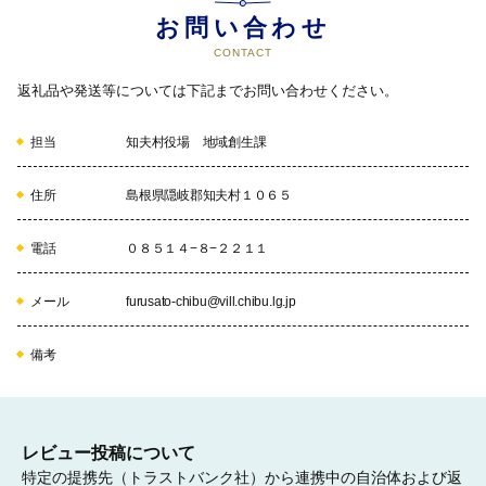
切に活用させて頂きます。
お問い合わせ
CONTACT
返礼品や発送等については下記までお問い合わせください。
担当
知夫村役場 地域創生課
住所
島根県隠岐郡知夫村１０６５
電話
０８５１４−８−２２１１
メール
furusato-chibu@vill.chibu.lg.jp
備考
レビュー投稿について
特定の提携先（トラストバンク社）から連携中の自治体および返