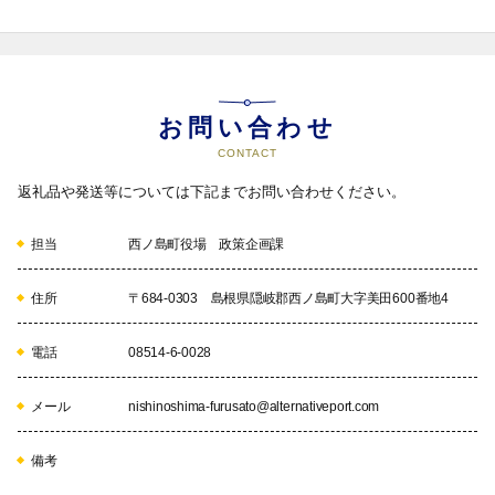
教育・文化の振興に関する事業
お問い合わせ
『島の宝』である子どもたちが島で学び、元気いっぱいに育って
いくための環境を整備するため、図書の購入や給食原材料費とし
CONTACT
て活用しています。

また、「隠岐島前神楽」など島に伝わる伝統文化の継承のために
返礼品や発送等については下記までお問い合わせください。
も活用しています。
担当
西ノ島町役場 政策企画課
05
住所
〒684-0303 島根県隠岐郡西ノ島町大字美田600番地4
電話
08514-6-0028
災害復旧事業
メール
nishinoshima-furusato@alternativeport.com
自然災害などが起きたとき、救助や復旧に係る費用として、役立
てます。
備考