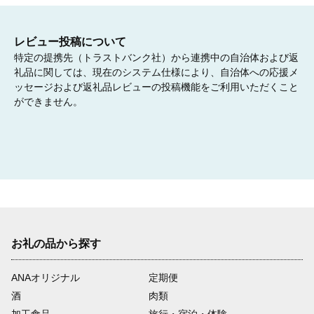
06
レビュー投稿について
特定の提携先（トラストバンク社）から連携中の自治体および返
その他町長が必要と認める事業
礼品に関しては、現在のシステム仕様により、自治体への応援メ
ッセージおよび返礼品レビューの投稿機能をご利用いただくこと
上記６事業以外の事業で、町長が必要と認める事業に活用しま
す。

ができません。
これまでに西ノ島で初の図書館建設に向けた計画策定や島の若者
の結婚推進に向けたイベントなどに活用しています。
お礼の品から探す
ANAオリジナル
定期便
酒
肉類