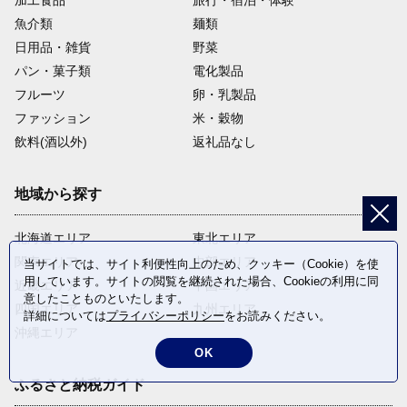
加工食品
旅行・宿泊・体験
魚介類
麺類
日用品・雑貨
野菜
パン・菓子類
電化製品
フルーツ
卵・乳製品
ファッション
米・穀物
飲料(酒以外)
返礼品なし
地域から探す
北海道エリア
東北エリア
関東エリア
中部エリア
当サイトでは、サイト利便性向上のため、クッキー（Cookie）を使
用しています。サイトの閲覧を継続された場合、Cookieの利用に同
近畿エリア
中国エリア
意したことものといたします。
四国エリア
九州エリア
詳細については
プライバシーポリシー
をお読みください。
沖縄エリア
OK
ふるさと納税ガイド