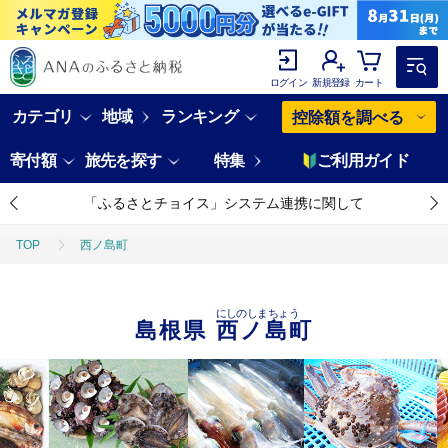
ログイン
新規登録
カート
カテゴリ
地域
ランキング
控除額を調べる
寄付額
旅先を探す
特集
ご利用ガイド
「ふるさとチョイス」システム連携に関して
TOP
西ノ島町
にしのしまちょう
島根県
西ノ島町