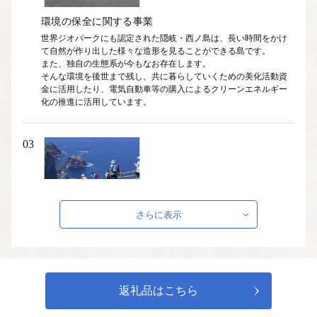
環境の保全に関する事業
世界ジオパークにも認定された隠岐・西ノ島は、長い時間をかけ
て自然が作り出した様々な造形を見ることができる島です。

また、独自の生態系が今もなお存在します。

そんな環境を後世まで残し、共に暮らしていくための美化活動資
金に活用したり、電気自動車等の購入によるクリーンエネルギー
03
産業振興に関する事業
さらに表示
西ノ島の主な産業は、漁業・畜産業・観光業です。

島が持続的に発展していくためには、産業の振興が不可欠です。

観光地としての魅力向上のための補助金、後継者確保対策などに
活用しています。
返礼品はこちら
04