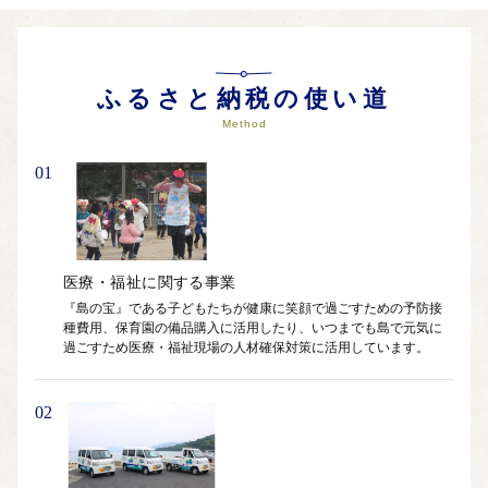
また、漁業の担い手不足解消に向けた新規就業者の支援や、国
賀海岸でのシーカヤック体験やトレッキングツアーといった地
ふるさと納税の使い道
域資源を活かした観光振興などに取り組んでおります。
西ノ島町は、隠岐の豊かな自然と、そこで育まれる恵みを大切
Method
に守り続けています。皆さまの温かいご支援は、この町の未来
を築く大切な力となります。
01
ふるさと納税を通じて、西ノ島町への熱いエールを心よりお待
ちしております。
医療・福祉に関する事業
『島の宝』である子どもたちが健康に笑顔で過ごすための予防接
種費用、保育園の備品購入に活用したり、いつまでも島で元気に
過ごすため医療・福祉現場の人材確保対策に活用しています。
02