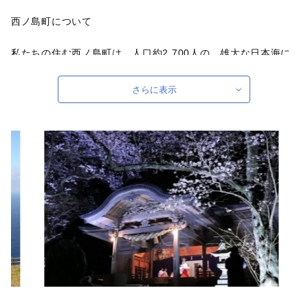
西ノ島町について
私たちの住む西ノ島町は、人口約2,700人の、雄大な日本海に
囲まれた隠岐諸島の一つに位置しています。
その全域が大山隠岐国立公園に指定され、さらに550万年前の
さらに表示
火山活動が創り出した独特の地形と生態系が評価され、平成25
年9月には世界ジオパークに認定されました。荒々しくも息を
のむほど美しい国賀海岸の断崖絶壁や、神秘的な通天橋は、訪
れる人々を魅了し、年間を通じて約20万人程が訪れる観光地で
もあります。
西ノ島町では、漁師たちの知恵と技術で獲れる、高品質なサザ
エやアワビ、岩ガキ、イカ等がございます。
岩ガキ養殖の発祥地です！
平成4年に全国で初めて岩ガキの養殖に成功した「岩ガキ養殖
発祥の地」です。これにより、安定した品質と供給が可能にな
り、全国的にもその名を知られるようになりました。
「白いか」などが自慢です。これらの特産品は、潮流が速く栄
養豊富な隠岐の海で育つため、身が引き締まり、旨味が凝縮さ
れています。