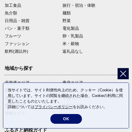
加工食品
旅行・宿泊・体験
魚介類
麺類
日用品・雑貨
野菜
パン・菓子類
電化製品
フルーツ
卵・乳製品
ファッション
米・穀物
飲料(酒以外)
返礼品なし
地域から探す
北海道エリア
東北エリア
当サイトでは、サイト利便性向上のため、クッキー（Cookie）を使
関東エリア
中部エリア
用しています。サイトの閲覧を継続された場合、Cookieの利用に同
近畿エリア
中国エリア
意したことものといたします。
四国エリア
九州エリア
詳細については
プライバシーポリシー
をお読みください。
沖縄エリア
OK
ふるさと納税ガイド