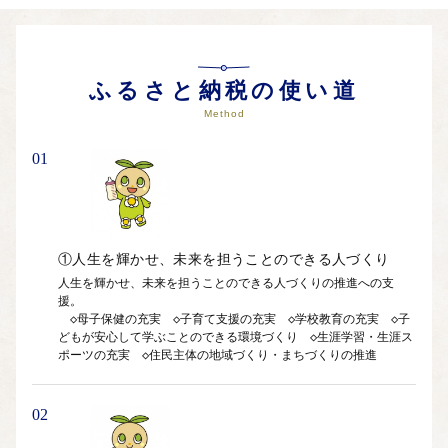
何度も日本一になるなど、全国有数の清流として知られていま
す。
ふるさと納税の使い道
◇朝霧に包まれた高級茶「伊勢茶」の産地
町の中心を流れる宮川の周辺では、鮮やかに広がる茶畑の景色
Method
が見られます。
清流宮川から立ち昇る朝霧が高品質の名産伊勢茶を育みます。
01
◆町の第一次産業を支える美しい山と川
秋には黄金色の稲穂が輝く田園も、町の美しい景観の一つで
す。
①人生を輝かせ、未来を担うことのできる人づくり
自然豊かな山々ではスギやヒノキなどの林業も行われていま
人生を輝かせ、未来を担うことのできる人づくりの推進への支
す。
援。

　◇母子保健の充実　◇子育て支援の充実　◇学校教育の充実　◇子
どもが安心して学ぶことのできる環境づくり　◇生涯学習・生涯ス
◇古くより伊勢神宮との関わりが深いまち
ポーツの充実　◇住民主体の地域づくり・まちづくりの推進
度会町に位置する「久具都比売神社」は、倭姫命が天照大御神
の御鎮座する場所を
探す道中に定めたといわれる伊勢神宮内宮の摂社です。
02