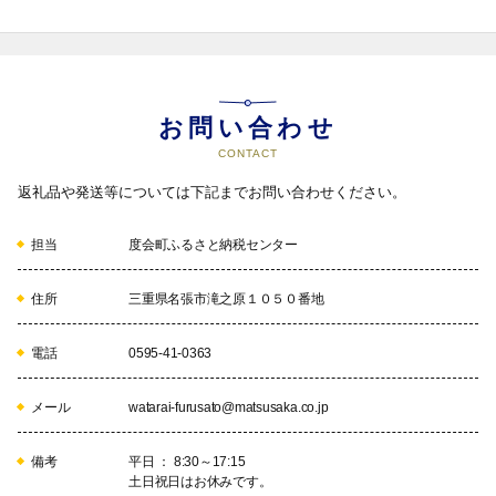
【度会町公式Instagram】
度会町の魅力を写真で発信しています。
よろしければ、フォロー、いいねをおねがいします。
④地域の文化と産業を活かすにぎわいづくり
お問い合わせ
地域の文化と産業を活かすにぎわいづくりの推進への支援。

　◇地場産業の振興　◇農林業の基盤整備　◇次代を担う人材育成と
CONTACT
起業支援　◇芸術・文化活動の振興と文化財の保護　◇地域資源を
活かした人の流れの創出　◇移住・定住の促進
返礼品や発送等については下記までお問い合わせください。
担当
度会町ふるさと納税センター
05
住所
三重県名張市滝之原１０５０番地
電話
0595-41-0363
⑤町におまかせ
町の発展のために使わせていただきます。
メール
watarai-furusato@matsusaka.co.jp
備考
平日 ： 8:30～17:15
土日祝日はお休みです。