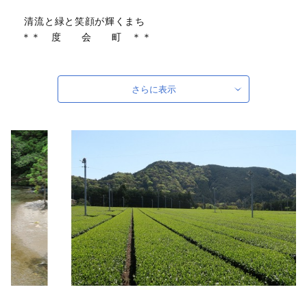
清流と緑と笑顔が輝くまち
＊＊ 度 会 町 ＊＊
澄んだ水が美しい清流宮川が町の中心を流れ、自然豊かな山々
さらに表示
に囲まれた度会町。
町では、ご寄付いただきました厚意を、子育て支援、高齢者福
祉の充実、
まちづくり活動などに活用させていただきます。
よろしければ、度会町のまちづくりのアイデアなどもあわせて
お寄せください。
＊ ＊ ＊
◆人々の暮らしに寄り添う清流宮川
宮川は、これまで一級河川を対象とした国土交通省の水質調査
で