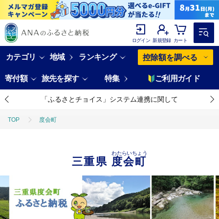
ログイン
新規登録
カート
カテゴリ
地域
ランキング
控除額を調べる
寄付額
旅先を探す
特集
ご利用ガイド
「ふるさとチョイス」システム連携に関して
TOP
度会町
わたらいちょう
三重県
度会町