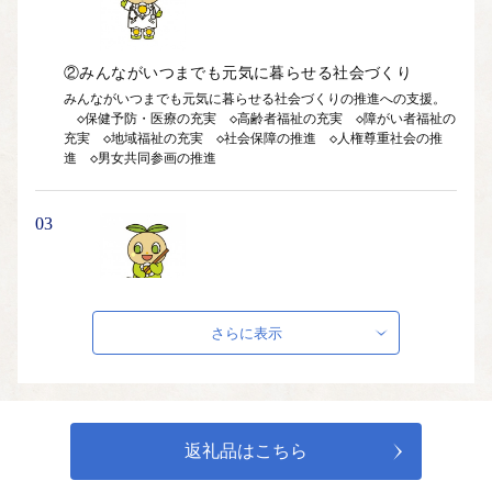
◆大自然を肌で感じるハイキングコース
度会山地とよばれる山々では、大自然に癒されながら楽しめる
ハイキングコースが
②みんながいつまでも元気に暮らせる社会づくり
たくさんあり、山頂からの大パノラマは絶景です。
みんながいつまでも元気に暮らせる社会づくりの推進への支援。

　◇保健予防・医療の充実　◇高齢者福祉の充実　◇障がい者福祉の
＊ ＊ ＊
充実　◇地域福祉の充実　◇社会保障の推進　◇人権尊重社会の推
進　◇男女共同参画の推進
豊かな自然に恵まれた度会町には、自慢の特産品がいっぱいで
す。
03
旬の品など随時更新していきます。
※平成２９年５月１日からは、度会町在住の方への返礼品送付
を
③安心して暮らせる、安全と憩いの住環境づくり
さらに表示
控えさせていただきますのでご理解をお願いします。
安心して暮らせる、安全と憩いの住環境づくりの推進への支援。

※返礼品のお届けには１～2ヶ月ほどかかります。
　◇危機管理体制の強化　◇生活安全の確保　◇土地利用の推進と住
また、お届け日を指定された方には、ご希望に添えない場合
環境の整備　◇道路網の整備　◇公共交通機関の確保　◇自然環境の
ご連絡をさせていただきます。
保全　◇快適な生活環境づくり
返礼品はこちら
04