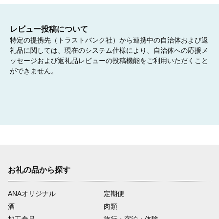
07
レビュー投稿について
特定の提携先（トラストバンク社）から連携中の自治体および返
礼品に関しては、現在のシステム仕様により、自治体への応援メ
⑦力を合わせて、共に築く自立したまちづくり
ッセージおよび返礼品レビューの投稿機能をご利用いただくこと
ができません。
・まちづくりの人材育成に活用します。

・国籍を問わない多文化共生の推進に活用します。
08
⑧朝倉駅周辺をにぎわいの交流拠点とするまちづくり
お礼の品から探す
・朝倉駅周辺整備事業に活用します。
ANAオリジナル
定期便
09
酒
肉類