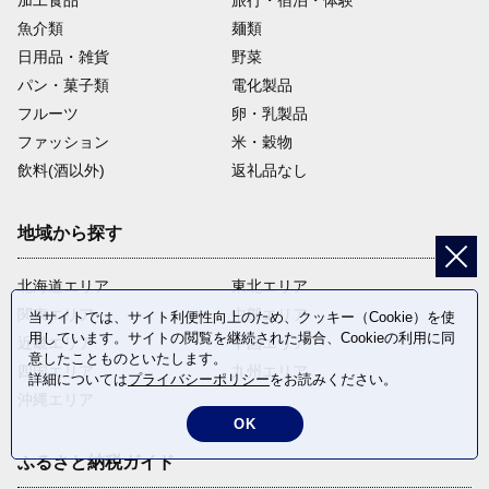
加工食品
旅行・宿泊・体験
魚介類
麺類
日用品・雑貨
野菜
⑨「佐布里池周辺の梅1万本構想」へ寄附する
パン・菓子類
電化製品
・佐布里池周辺の梅１万本構想に活用します。

※こちらの使途は返礼品を選べません。返礼品を希望された場合
フルーツ
卵・乳製品
は、「⑤緑につつまれ、安全で快適な住みやすいまちづくり」へ
ファッション
米・穀物
の御寄附として取り扱わせていただきます。

※３万５千円以上の御寄附をいただける方で、希望者に限り、佐
飲料(酒以外)
返礼品なし
布里緑と花のふれあい公園の梅の館にお名前を記載したプレート
を掲示致します。

地域から探す
▽詳細は下記URLよりご確認ください

https://img.furusato-
北海道エリア
東北エリア
tax.jp/img/x/city/files/23224/ume220908.pdf
関東エリア
中部エリア
当サイトでは、サイト利便性向上のため、クッキー（Cookie）を使
用しています。サイトの閲覧を継続された場合、Cookieの利用に同
近畿エリア
中国エリア
意したことものといたします。
四国エリア
九州エリア
詳細については
プライバシーポリシー
をお読みください。
沖縄エリア
OK
ふるさと納税ガイド