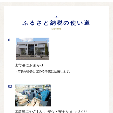
知多市の特産品等をお送りさせていただきます。
※返礼品のお届けには1～2ヶ月程度かかることがあります。
ふるさと納税の使い道
【ご注意】
※返礼品の送付は、知多市外にお住まいの方に限らせていただ
Method
きます。
※寄附につきましては、年度内の回数制限は現在設けておりま
01
せん。
※寄附の使途で⑨を選んだ場合は返礼品をお選びいただけませ
ん。あらかじめご了承下さい。
①市長におまかせ
【寄附証明書の送付時期について】
・市長が必要と認める事業に活用します。
寄附証明書は返礼品と別でお送りいたします。
入金確認後、2週間程度で発送いたします。
02
※繁忙期についてはお時間をいただく場合がございますのでご
了承ください。
【ワンストップ特例申請書の送付時期について】
ワンストップ特例申請書は、ご希望の方に受領証明書と共にお
②環境にやさしい、安心・安全なまちづくり