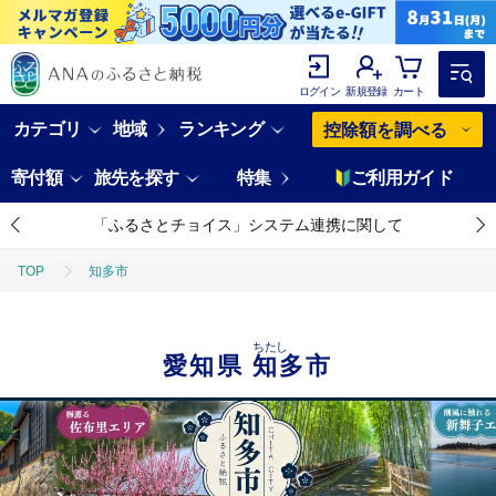
ログイン
新規登録
カート
カテゴリ
地域
ランキング
控除額を調べる
寄付額
旅先を探す
特集
ご利用ガイド
「ふるさとチョイス」システム連携に関して
TOP
知多市
ちたし
愛知県
知多市