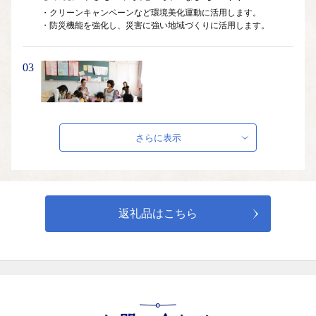
送りいたします。
・クリーンキャンペーンなど環境美化運動に活用します。

必要情報を記載の上返送してください。
・防災機能を強化し、災害に強い地域づくりに活用します。
※確定申告をされる方は、特例申請の提出は不要となります。
03
《ワンストップ特例申請書送付先》
〒444-1333
愛知県高浜市沢渡町一丁目3番28
知多市ふるさと納税ワンストップ受付センター 宛
③支え合い、健やかであたたかいまちづくり
さらに表示
≪お問い合わせ先≫
・障がい者、高齢者福祉の推進に活用します。

・子育て家庭を支援する拠点づくりに活用します。
愛知県知多市ふるさと納税サポート室
TEL：050-3114-2834
MAIL：support@chita.furusato-lg.jp
04
返礼品はこちら
④いきいきと働き、活力とにぎわいにあふれるまちづ
くり
・地域資源を生かした観光振興に活用します。
