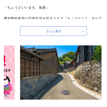
『ちょうどいいまち 知多』
愛知県知多市は日常生活を送るうえで「ちょうどよく」すべて
がそろっています。
豊かな自然に恵まれ、素晴らしい伝統や文化が息づき、名古屋
さらに表示
や中部国際空港へのアクセスもよいまち、都会と田舎のちょう
どいいトコどりの暮らしができるまちです。
歴史と趣を感じる木綿の街である岡田エリア、色とりどりの四
季を感じる梅の名所がある佐布里エリア、美しい砂浜が広がる
知多市のシンボルスポットである新舞子エリアがあります。
知多市では、「あたらしく、知多らしく。梅香る わたしたち
の緑園都市」を将来像として掲げ、市民のみなさんが自然と調
和した快適な環境の中でいきいきと暮らし、まちづくりの主役
として活動できるまちを目指しています。
■■知多市ふるさと応援寄附金について■■
4千円以上寄附をしていただいた方には、まちのＰＲも兼ねて