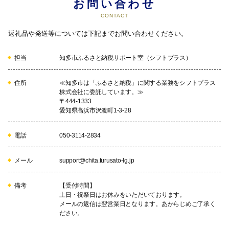
お問い合わせ
・商工業の活性化、農業後継者の育成などに活用します。
CONTACT
返礼品や発送等については下記までお問い合わせください。
05
担当
知多市ふるさと納税サポート室（シフトプラス）
住所
≪知多市は「ふるさと納税」に関する業務をシフトプラス
⑤緑につつまれ、安全で快適な住みやすいまちづくり
株式会社に委託しています。≫
・道路や公園など都市施設の整備に活用します。

〒444-1333
・緑と花にあふれる緑化の推進に活用します。
愛知県高浜市沢渡町1-3-28
電話
050-3114-2834
06
メール
support@chita.furusato-lg.jp
備考
【受付時間】
⑥学び合い、豊かな心を育むまちづくり
土日・祝祭日はお休みをいただいております。
・児童の活動拠点づくりに活用します。

メールの返信は翌営業日となります。あからじめご了承く
・文化財・伝統芸能の保護保存に活用します。
ださい。