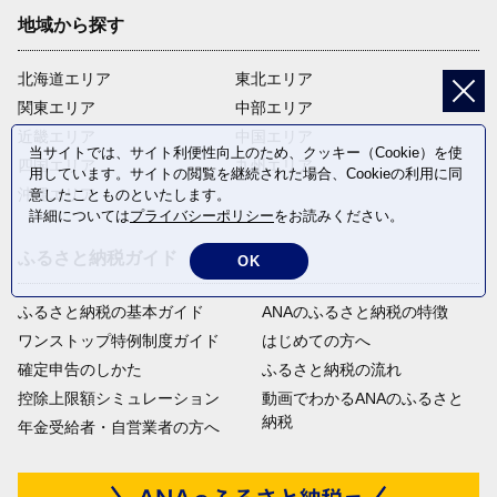
地域から探す
北海道エリア
東北エリア
関東エリア
中部エリア
近畿エリア
中国エリア
当サイトでは、サイト利便性向上のため、クッキー（Cookie）を使
四国エリア
九州エリア
用しています。サイトの閲覧を継続された場合、Cookieの利用に同
沖縄エリア
意したことものといたします。
詳細については
プライバシーポリシー
をお読みください。
ふるさと納税ガイド
OK
ふるさと納税の基本ガイド
ANAのふるさと納税の特徴
ワンストップ特例制度ガイド
はじめての方へ
確定申告のしかた
ふるさと納税の流れ
控除上限額シミュレーション
動画でわかるANAのふるさと
納税
年金受給者・自営業者の方へ