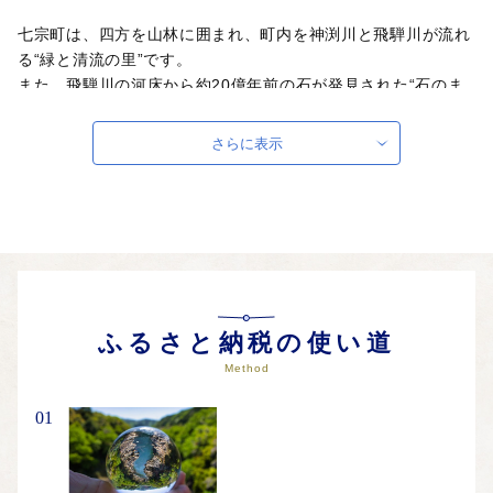
七宗町は、四方を山林に囲まれ、町内を神渕川と飛騨川が流れ
る“緑と清流の里”です。
また、飛騨川の河床から約20億年前の石が発見された“石のま
ち”でもあります。
さらに表示
飛騨木曽川国定公園に指定されている「飛水峡」は、岩と水と
のダイナミックな景観が楽しめる観光スポットです。
さらに、長い年月をかけて激流が岩石を壺状に削り取った「飛
水峡の甌穴群」は、国の天然記念物にも指定されています。
水と緑が織りなす景観は訪れる人の心をいやしてくれるでしょ
う。
七宗町からは、町の木に指定されているひのきを使った木工品
ふるさと納税の使い道
や、清流で採れた川魚など“緑と清流の里”ならではの返礼品を
Method
お届けします。
01