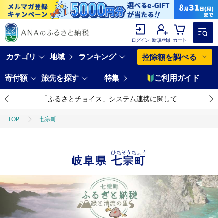
ログイン
新規登録
カート
カテゴリ
地域
ランキング
控除額を調べる
寄付額
旅先を探す
特集
ご利用ガイド
「ふるさとチョイス」システム連携に関して
TOP
七宗町
ひちそうちょう
岐阜県
七宗町