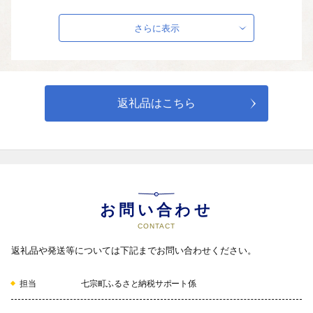
生きがいと笑顔で健康なまちづくり
さらに表示
健康増進

地域福祉の推進

高齢者福祉・障がい者(児)福祉

生涯学習・文化・スポーツの推進
返礼品はこちら
04
みんなでこどもを育むまちづくり
お問い合わせ
学校教育の充実

青少年の健全育成

CONTACT
こども・子育て支援
返礼品や発送等については下記までお問い合わせください。
05
担当
七宗町ふるさと納税サポート係