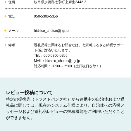
住所
岐阜県加茂郡七宗町上麻生2442-3
地域資源と産業を活かすまちづくり
電話
050-5306-5356
農林業の振興

企業誘致

メール
hichiso_choice@j-gr.jp
商工業・観光振興

地域資源ビジネス推進・循環型社会推進

雇用創出・労働者福祉
備考
返礼品等に関するお問合せは、七宗町ふるさと納税サポー
ト係が対応いたします。
TEL：050-5306-5356
06
MAIL：hichiso_choice@j-gr.jp
対応時間：10:00～15:00（土日祝日を除く）
参画協働で持続可能なまちづくり
レビュー投稿について
町民参画の促進・地域コミュニティ

特定の提携先（トラストバンク社）から連携中の自治体および返
シティプロモーション

礼品に関しては、現在のシステム仕様により、自治体への応援メ
行財政運営・広域連携

ッセージおよび返礼品レビューの投稿機能をご利用いただくこと
公共施設マネジメント
ができません。