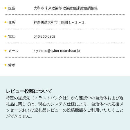
担当
大和市 未来政策部 政策総務課 総務調整係
07
市民活動の推進事業
住所
神奈川県大和市下鶴間１－１－１
電話
046-260-5302
08
芸術及び文化活動の振興事業
メール
k.yamato@cyber-records.co.jp
備考
09
自然環境の保全及び緑化の推進事業
レビュー投稿について
特定の提携先（トラストバンク社）から連携中の自治体および返
礼品に関しては、現在のシステム仕様により、自治体への応援メ
ッセージおよび返礼品レビューの投稿機能をご利用いただくこと
ができません。