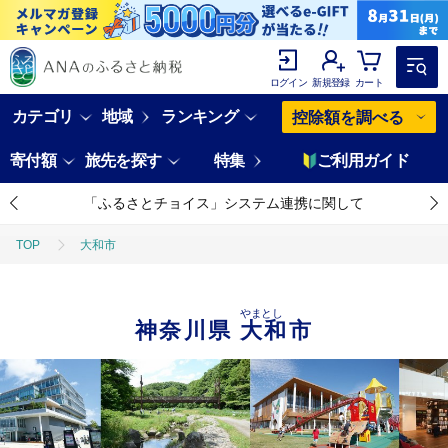
ログイン
新規登録
カート
カテゴリ
地域
ランキング
控除額を調べる
寄付額
旅先を探す
特集
ご利用ガイド
「ふるさとチョイス」システム連携に関して
TOP
大和市
やまとし
神奈川県
大和市