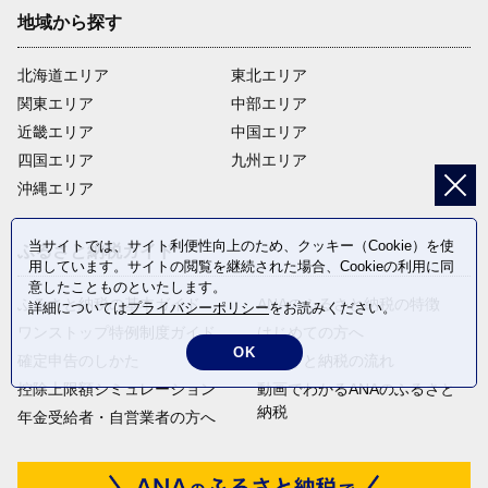
地域から探す
北海道エリア
東北エリア
関東エリア
中部エリア
近畿エリア
中国エリア
四国エリア
九州エリア
沖縄エリア
当サイトでは、サイト利便性向上のため、クッキー（Cookie）を使
ふるさと納税ガイド
用しています。サイトの閲覧を継続された場合、Cookieの利用に同
意したことものといたします。
ふるさと納税の基本ガイド
ANAのふるさと納税の特徴
詳細については
プライバシーポリシー
をお読みください。
ワンストップ特例制度ガイド
はじめての方へ
OK
確定申告のしかた
ふるさと納税の流れ
控除上限額シミュレーション
動画でわかるANAのふるさと
納税
年金受給者・自営業者の方へ