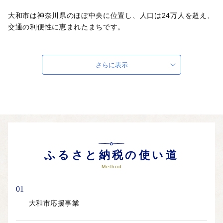
大和市は神奈川県のほぼ中央に位置し、人口は24万人を超え、
交通の利便性に恵まれたまちです。
芸術文化ホール、図書館や屋内こども広場等の人気の施設が複
合した
さらに表示
文化創造拠点シリウス、広大な敷地のF・マリノス 成城石井
パーク
（大和ゆとりの森）など、市内外の幅広い世代の方に愛される
交流・憩いの場所となる公共施設がそろっています。
大和市では、すべての人が楽しく、笑顔あふれ、心と体に加え
て
社会的にも幸せな状態、いわゆるウェルビーイングを実感でき
ふるさと納税の使い道
る
Method
まちの実現に向けて取り組んでいます。
01
大和市応援事業