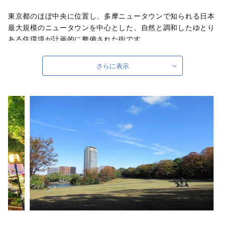
東京都のほぼ中央に位置し、多摩ニュータウンで知られる日本
最大規模のニュータウンを中心とした、自然と調和したゆとり
ある住環境が計画的に整備された街です。
京王線・小田急線の2路線で都心にダイレクトアクセス、多摩
モノレールで中央線方面へと、多彩な鉄道ネットワークによ
さらに表示
り、通勤・レジャーなどのお出かけも快適・便利！
2021年11月1日に市制50周年を迎え、多摩市に誇りを持ちい
つまでも住み続けたい街づくりを目指し「くらし・たのし・た
まし」をキャッチコピーに決めました。
市民の皆さんの活動も盛んで、イベント等も活発に行っていま
す。今後も市民の方とともに文化や教育、産業をさらに充実発
展させ、一人ひとりが幸せを実感し「この街に住んでよかっ
た！」と笑顔あふれる多摩市の実現を目指していきます。
ふるさと納税を通じて多摩市の街づくりをぜひ応援してくださ
い！