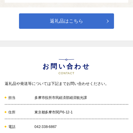
【分野指定③】環境対策
豊かな緑を大切にし、将来にわたって残すための事業
返礼品はこちら
04
【分野指定④】施設整備対策
公共建築物、道路、橋りょう等の施設を整備し、適正な状態に保
つための事業
05
お問い合わせ
指定なし
CONTACT
返礼品や発送等については下記までお問い合わせください。
担当
多摩市役所市民経済部経済観光課
住所
東京都多摩市関戸6-12-1
電話
042-338-6867