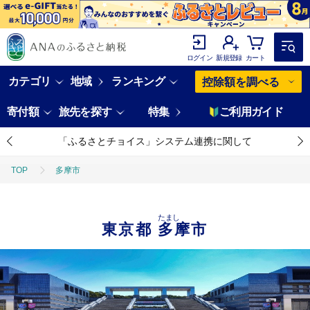
ログイン
新規登録
カート
カテゴリ
地域
ランキング
控除額を調べる
寄付額
旅先を探す
特集
ご利用ガイド
「ふるさとチョイス」システム連携に関して
TOP
多摩市
たまし
東京都
多摩市