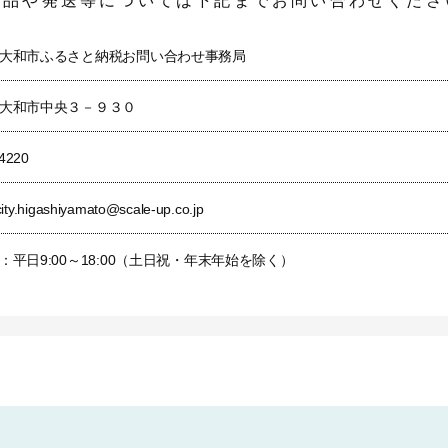
礼品や発送等については下記までお問い合わせくださ
・レクリエーション活動の推進により、いつでも、誰でもどこでもスポーツを
用させていただきます。

大和市ふるさと納税お問い合わせ事務局
に親しむための環境づくりにも取り組み、誰もが地域への愛着や誇りを感じ
大和市中央３－９３０
熱い想い」（変電所保存のための寄附）』の申込をされた場合は、こちらの使
4220
熱い想い」（変電所保存のための寄附）を選択し、こちらの使い道（使い道④
替えさせていただきますので、予めご了承ください。
city.higashiyamato@scale-up.co.jp
めに
：平日9:00～18:00（土日祝・年末年始を除く）
活力あるまちづくりを目指します。

店街や企業活動の活性化など、商工業の振興を図るとともに、勤労者支援に取
ます。

した観光事業の推進や、住みやすい居住環境に関する情報発信などに取り組み
す。

熱い想い」（変電所保存のための寄附）』の申込をされた場合は、こちらの使