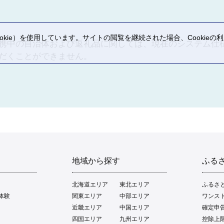
熱い想い」（変電所保存のための寄附）を選択し、こちらの使い道（使い道⑤
替えさせていただきますので、予めご了承ください。
kie）を使用しています。サイトの閲覧を継続された場合、Cookie
携中の自治体および返礼品に関しては、現在のシステム仕
に
。
だくことができません。
りを目指します。

を守り育てていくとともに、生物多様性の確保、市街地の身近な緑と水辺環境
熱い想い」（変電所保存のための寄附）』の申込をされた場合は、こちらの使
熱い想い」（変電所保存のための寄附）を選択し、こちらの使い道（使い道⑥
替えさせていただきますので、予めご了承ください。
地域から探す
ふる
めに
北海道エリア
東北エリア
ふるさ
体験
関東エリア
中部エリア
ワンス
公共施設等の適切な維持管理を目指します。

近畿エリア
中国エリア
確定申
ある公共施設等を適切に管理し、未来の世代に安心して引き継ぐために活用さ
四国エリア
九州エリア
控除上