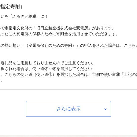
（指定寄附）
いを「ふるさと納税」に！

で市指定文化財の「旧日立航空機株式会社変電所」があります。

ったこの変電所の保存のために寄附金を活用させていただきます。

の熱い想い」（変電所保存のための寄附）』の申込をされた場合は、こちらの
返礼品をご用意しておりませんのでご注意ください。

択された場合は、使い道②～⑧を選択してください。

し、こちらの使い道（使い道①）を選択した場合は、市側で使い道⑧「上記の
い。
ために
さらに表示
れるまちづくりを目指します。

娠、出産、子育てができるよう、切れ目のない支援を行い、子どもたちの豊か