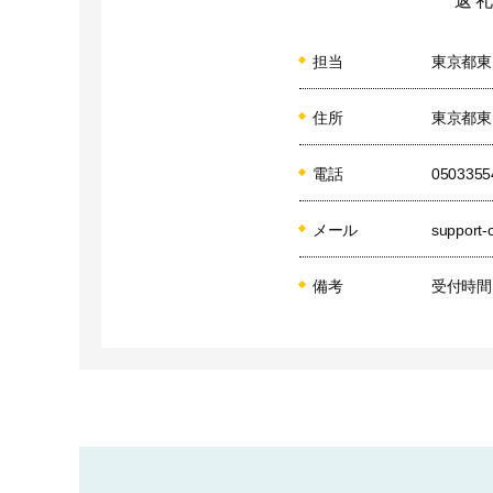
返
地域におけるスポーツ
ができるまちづくりに活
担当
東京都東
また、地域の歴史や文化
【注意事項】

住所
東京都東
『心と心、「平和への
択してください。

電話
0503355
※心と心、「平和への
（指定寄附）」に振り
メール
support-
⑤産業と観光のた
05
備考
受付時間
暮らしと産業が調和した
創業支援等を通じた商
りに活用させていただき
また、地域資源を活用
に活用させていただきま
【注意事項】

『心と心、「平和への
択してください。
