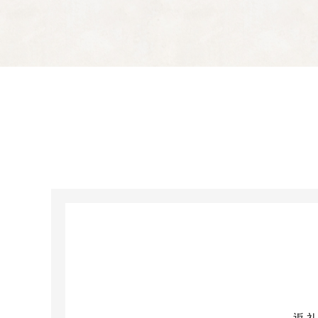
【注意事項】

『心と心、「平和への
択してください。

※心と心、「平和への
（指定寄附）」に振り
③福祉と健康のた
03
健康であたたかい心のか
市民の心と健康づくり
活用させていただきます
【注意事項】

『心と心、「平和への
択してください。

※心と心、「平和への
（指定寄附）」に振り
④スポーツと文化
04
心豊かに暮らせるまちづ