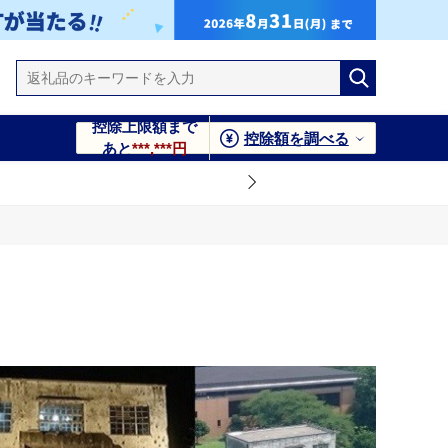
控除上限額まで
控除額を調べる
あと
***,***円