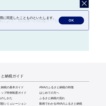
）を選択した場合は、市側で使い道①「変電所への寄附
の利用に同意したことものといたします。
OK
様により、自治体への応援メッセージおよ
の保全などに取り組み、自然と共生したまちづくりに活用
い道を選択せず、「①変電所への寄附（指定寄附）」を選
）を選択した場合は、市側で使い道①「変電所への寄附
さと納税ガイド
と納税の基本ガイド
ANAのふるさと納税の特徴
トップ特例制度ガイド
はじめての方へ
告のしかた
ふるさと納税の流れ
せていただきます。

限額シミュレーション
動画でわかるANAのふるさと納税