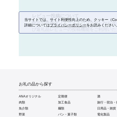
※心と心、「平和への
（指定寄附）」に振り
レビュー投稿について
当サイトでは、サイト利便性向上のため、クッキー（Coo
特定の提携先（トラストバンク社）から連
⑥緑と環境のため
詳細については
プライバシーポリシー
をお読みください
06
び返礼品レビューの投稿機能をご利用いた
環境にやさしいまちづく
狭山丘陵の貴重な自然
させていただきます。

【注意事項】

『心と心、「平和への
択してください。

※心と心、「平和への
（指定寄附）」に振り
お礼の品から探す
⑦公共施設等のた
07
ANAオリジナル
定期便
酒
肉類
加工食品
旅行・宿泊・
時代の変化に合わせて、
魚介類
麺類
日用品・雑貨
東大和市の大切な資産で
野菜
パン・菓子類
電化製品