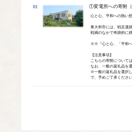
①変電所への寄附
01
心と心、平和への熱い想
東大和市には、戦災遺跡
戦禍のなかで奇跡的に残
※※『心と心、「平和へ
【注意事項】

こちらの寄附については
なお、一般の返礼品を選
※一般の返礼品を選択
で、予めご了承くださ
②子育てと教育の
02
子どもたちの笑顔があふ
地域の中で安心して妊
ただきます。
