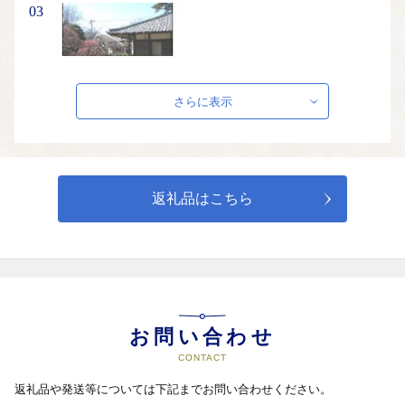
03
文化振興基金　～文化の振興に～
さらに表示
日本近代彫刻の巨匠、平櫛田中(ひらくし でんちゅう)の作品を展
示した展示館と、田中の終焉の館を「平櫛田中彫刻美術館」とし
て一般に公開しています。年間を通じて、企画展、特別展、お茶
会などを開催しています。

返礼品はこちら
〔使い道：平櫛田中彫刻美術館の管理運営など〕

写真：平櫛田中彫刻美術館
04
お問い合わせ
CONTACT
ごみ減量・リサイクル推進基金　～ごみの減量及びリ
返礼品や発送等については下記までお問い合わせください。
サイクルの推進に～