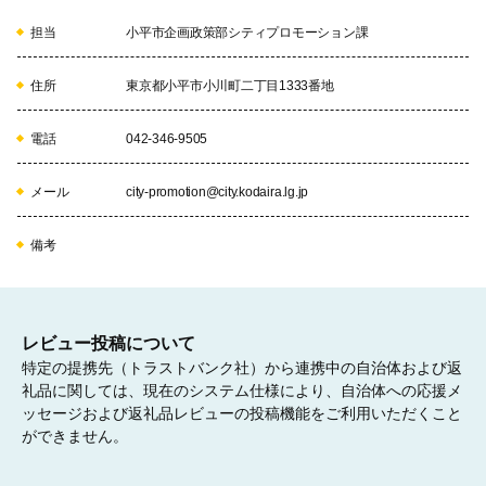
〔使い道：焼却残さを再利用したエコセメント事業など〕

担当
小平市企画政策部シティプロモーション課
写真：リサイクルセンター
住所
東京都小平市小川町二丁目1333番地
05
電話
042-346-9505
メール
city-promotion@city.kodaira.lg.jp
健康福祉基金　～健康及び福祉に関する施策の推進に
～
備考
〔使い道：がん精密検査助成、ねたきり高齢者へのおむつ助成、
心身障がい者・児への日常生活用具給付、病児・病後児保育事業
など〕

レビュー投稿について
 写真：新生児訪問指導の様子
特定の提携先（トラストバンク社）から連携中の自治体および返
礼品に関しては、現在のシステム仕様により、自治体への応援メ
ッセージおよび返礼品レビューの投稿機能をご利用いただくこと
06
ができません。