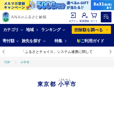
ログイン
新規登録
カート
カテゴリ
地域
ランキング
控除額を調べる
寄付額
旅先を探す
特集
ご利用ガイド
「ふるさとチョイス」システム連携に関して
TOP
小平市
こだいらし
東京都
小平市