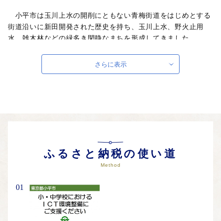
小平市は玉川上水の開削にともない青梅街道をはじめとする
街道沿いに新田開発された歴史を持ち、玉川上水、野火止用
水、雑木林などの緑多き閑静なまちを形成してきました。
「つながり、共に創るまち こだいら」を目指す将来像と
し、市民が地域に誇り・愛着を持ち「住み続けたい」と思うこ
さらに表示
と、新たに「小平市に住んでみたい」と考える人が増えること
など、その実現を目指していくためのご支援として、小平市を
応援していただける皆さまからの「ご寄附」を心よりお待ちし
ております。
ふるさと納税の使い道
Method
01