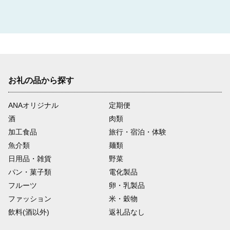
国際平和友好交流基金　～国際交流の推進に～
〔使い道：国際交流事業など〕

写真：小平市国際交流協会の日本語会話教室の様子
07
お礼の品から探す
ANAオリジナル
定期便
酒
肉類
都市計画事業基金　～市街地再開発事業や土地区画整
加工食品
旅行・宿泊・体験
理事業の推進に～
魚介類
麺類
〔使い道：都市計画道路・都市計画公園整備事業、小川駅西口地
日用品・雑貨
野菜
区市街地再開発事業など〕

パン・菓子類
電化製品
写真：小川駅西口　完成イメージ
フルーツ
卵・乳製品
ファッション
米・穀物
08
飲料(酒以外)
返礼品なし