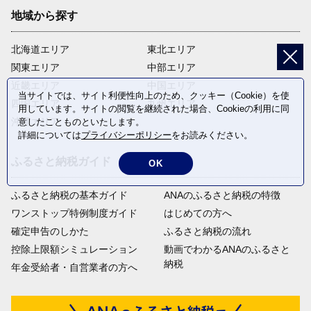
地域から探す
育英基金　～経済的に進学が困難な中学生に対する学
北海道エリア
東北エリア
資支援に～
関東エリア
中部エリア
〔使い道：育英資金の補助〕
近畿エリア
中国エリア
当サイトでは、サイト利便性向上のため、クッキー（Cookie）を使
四国エリア
九州エリア
用しています。サイトの閲覧を継続された場合、Cookieの利用に同
09
沖縄エリア
意したことものといたします。
詳細については
プライバシーポリシー
をお読みください。
ふるさと納税ガイド
OK
一般寄附　～使途を指定しない寄附～
ふるさと納税の基本ガイド
ANAのふるさと納税の特徴
小平市がめざす将来像「つながり、共に創るまち　こだいら」の
実現に向けて、人が育ち、学び、新たな価値を創造する「ひとづ
ワンストップ特例制度ガイド
はじめての方へ
くり」、多様性を認めあい、つながり、共生する「くらしづく
確定申告のしかた
ふるさと納税の流れ
り」、自然と調和した、美しく快適で、魅力ある「まちづくり」
の3つの基本目標に沿って取組を展開しています。
控除上限額シミュレーション
動画でわかるANAのふるさと
納税
年金受給者・自営業者の方へ