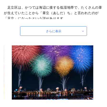
足立区は、かつては海辺に接する低湿地帯で、たくさんの葦
が生えていたことから「葦立（あしだ）ち」と言われたのが
「足立」になったという説があります。
そんな足立区が発展をはじめたのは、江戸時代に日光街道第
一の宿場として「千住宿」が設けられ、松尾芭蕉の「『奥の細
さらに表示
道』旅立ちの地」にもなった「千住」からでした。明治以降
は、軽工業・重化学工業がさかんになり、鉄道の開通とともに
人口も増加していきました。
現在、北千住のまちは昔ながらの路地や銭湯、祭りなどの下
町情緒を残す一方で、6つの大学が集中し、若者や女性に人気
の店や、古民家をリノベーションした個性的な店舗が増えるな
ど、古さと新しさが交じり合う人気スポットとなり、民間調査
の「穴場だと思う街ランキング」で10年連続１位を獲得してい
ます。
ほかにも、荒川をはじめとした豊かな水辺や、厄除けで有名
な西新井大師等に代表される多くの名所旧跡に恵まれた区とし
て発展を続けています。
区では、寄附の際に使い道を選び、皆さんの思いを区の事業