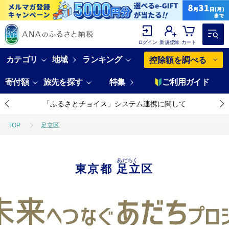
ログイン
新規登録
カート
カテゴリ
地域
ランキング
控除額を調べる
寄付額
旅先を探す
特集
ご利用ガイド
「ふるさとチョイス」システム連携に関して
TOP
足立区
あだちく
東京都
足立区