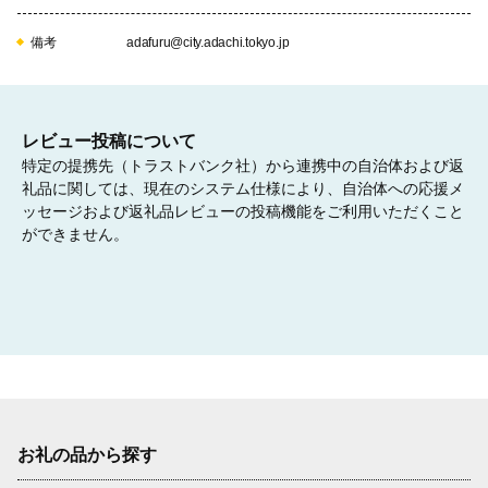
備考
adafuru@city.adachi.tokyo.jp
子どもが夢や希望を持てる社会を応援したい【あだち
子どもの未来応援基金】
子ども食堂・学習支援・居場所・フードパントリーなどを行う団
体の活動支援や児童養護施設等から巣立ち、一人暮らしを始める
若者を支援するための基金です。

レビュー投稿について
特定の提携先（トラストバンク社）から連携中の自治体および返
問い合わせ先　子どもの貧困対策・若年者支援課子どもの貧困対
礼品に関しては、現在のシステム仕様により、自治体への応援メ
策係　電話番号03-3880-5717
ッセージおよび返礼品レビューの投稿機能をご利用いただくこと
ができません。
06
進学の応援をしたい【育英資金積立基金】
義務教育終了後、高校や大学などへ進学する意欲と能力がありな
がら、経済的理由により、修学が困難な学生のための基金です。

問い合わせ先　学務課助成係　電話番号03-3880-5977
お礼の品から探す