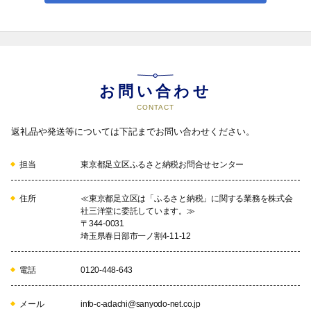
・障がいのある方を対象としたスポーツ教室等の開催

・パラスポーツ・レクリエーション用具の購入

・パラスポーツをささえる人材の育成

・障がい者スポーツのワンストップ窓口「あだちスポーツコンシ
ェルジュ」の運営

04
※スペシャルクライフコートはオランダ伝説のサッカー選手、ヨ
お問い合わせ
ハン・クライフが設立した財団が世界各国に設置している、障が
いのある子どもたちが安心してスポーツを楽しめるコート

CONTACT
問い合わせ先　スポーツ振興課　電話番号　03-3880-6205
返礼品や発送等については下記までお問い合わせください。
ボランティア・NPO団体の活動を応援したい【協働・協
創パートナー基金】
担当
東京都足立区ふるさと納税お問合せセンター
地域の福祉や教育、文化活動などの社会貢献活動を支援するボラ
ンティア・NPOなどを応援するための基金です。寄附先として活動
分野や団体を希望することもできます。

住所
≪東京都足立区は「ふるさと納税」に関する業務を株式会
社三洋堂に委託しています。≫
問い合わせ先　SDGs・協創推進課事業調整係　電話番号03-
〒344-0031
3880-5020
埼玉県春日部市一ノ割4-11-12
電話
0120-448-643
05
メール
info-c-adachi@sanyodo-net.co.jp