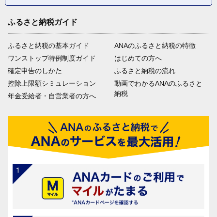
問い合わせ先　パークイノベーション推進課庶務係　電話番号03-
3880-5422
ふるさと納税ガイド
09
ふるさと納税の基本ガイド
ANAのふるさと納税の特徴
ワンストップ特例制度ガイド
はじめての方へ
確定申告のしかた
ふるさと納税の流れ
控除上限額シミュレーション
動画でわかるANAのふるさと
区の文化芸術活動を応援したい【文化芸術振興基金】
納税
年金受給者・自営業者の方へ
学校などの演劇鑑賞事業や文化財の保存、伝統文化の継承や促
進、文化芸術関連施設の整備などに活用するための基金です。

問い合わせ先　地域文化課調整係　電話番号03-3880-5985
10
区民・団体・事業者などが行う環境保全活動を応援し
たい【環境基金】