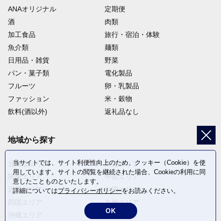
ANAオリジナル
定期便
07
酒
肉類
加工食品
旅行・宿泊・体験
魚介類
麺類
日用品・雑貨
野菜
特別養護老人ホームの整備等、地域福祉の振興を応援
したい【地域福祉振興基金】
パン・菓子類
電化製品
特別養護老人ホームや障がい福祉施設の整備費用の一部として活
フルーツ
卵・乳製品
用するなど、地域福祉の振興を図るための基金です。

ファッション
米・穀物
問い合わせ先　福祉管理課管理係　電話番号03-3880-5871
飲料(酒以外)
返礼品なし
08
地域から探す
当サイトでは、サイト利便性向上のため、クッキー（Cookie）を使
北海道エリア
東北エリア
用しています。サイトの閲覧を継続された場合、Cookieの利用に同
関東エリア
中部エリア
意したことものといたします。
区内の豊かな緑づくりを応援したい【緑の基金】
近畿エリア
中国エリア
詳細については
プライバシーポリシー
をお読みください。
緑の維持管理活動や公共施設などの緑化に活用するなど、豊かな
四国エリア
九州エリア
緑を創り、守り、育むための基金です。

OK
沖縄エリア