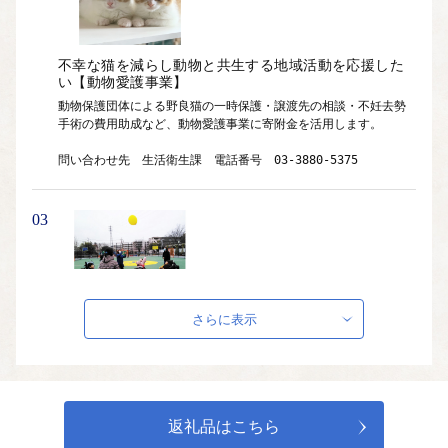
不幸な猫を減らし動物と共生する地域活動を応援した
い【動物愛護事業】
動物保護団体による野良猫の一時保護・譲渡先の相談・不妊去勢
手術の費用助成など、動物愛護事業に寄附金を活用します。

問い合わせ先　生活衛生課　電話番号　03-3880-5375
03
障がいのある方がスポーツに触れる機会、パラスポー
さらに表示
ツの普及を応援したい【パラスポーツ普及事業】
障がいのある方が地域で気軽に運動・スポーツを楽しめるよう、
パラスポーツの環境整備や体験教室・イベントの開催などに寄附
金を活用します。

返礼品はこちら
・スペシャルクライフコート※の管理
