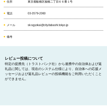
・認知症対策など高齢福祉事業の充実

住所
東京都板橋区板橋二丁目６６番１号
・障がい者の就労支援

・生活困窮者の自立支援　など
電話
03-3579-2060
06
メール
sk-sgyokai@city.itabashi.tokyo.jp
備考
健康分野
・妊娠・出産応援事業

・健康づくりのための運動・栄養指導事業の支援

レビュー投稿について
・高齢者大学など高齢者の生きがいづくり　など
特定の提携先（トラストバンク社）から連携中の自治体および返
礼品に関しては、現在のシステム仕様により、自治体への応援メ
ッセージおよび返礼品レビューの投稿機能をご利用いただくこと
07
ができません。
スポーツ・文化分野
・平和事業

・区民向け文化・地域イベント支援

・海外友好都市との交流事業支援

・いたばしCityマラソンなどスポーツ振興事業　など