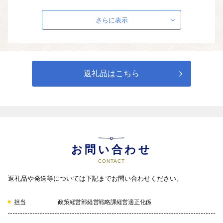
・児童館・保育園・赤ちゃんの駅などの整備

・子育ての負担軽減の取り組み　など
さらに表示
04
返礼品はこちら
教育分野
・学校のICT化推進

・区立図書館及び学校図書館の充実

・中学校の部活動の支援　など
お問い合わせ
05
CONTACT
返礼品や発送等については下記までお問い合わせください。
担当
政策経営部経営戦略課経営適正化係
福祉・介護分野
・特別介護老人ホーム等の整備
