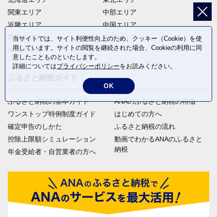
関東エリア
中部エリア
10
近畿エリア
中国エリア
四国エリア
九州エリア
当サイトでは、サイト利便性向上のため、クッキー（Cookie）を使
用しています。サイトの閲覧を継続された場合、Cookieの利用に同
沖縄エリア
意したことものといたします。
防災・危機管理分野
詳細については
プライバシーポリシー
をお読みください。
・防災備蓄物資の更新・拡充

ふるさと納税ガイド
・避難所の整備

OK
・防災パトロール用品購入　など
ふるさと納税の基本ガイド
ANAのふるさと納税の特徴
ワンストップ特例制度ガイド
はじめての方へ
11
確定申告のしかた
ふるさと納税の流れ
控除上限額シミュレーション
動画でわかるANAのふるさと
納税
年金受給者・自営業者の方へ
都市づくり分野
・景観まちづくりの普及・啓発

・鉄道の連続立体化の促進

・歩道・自転車道の整備

・公園の整備　など