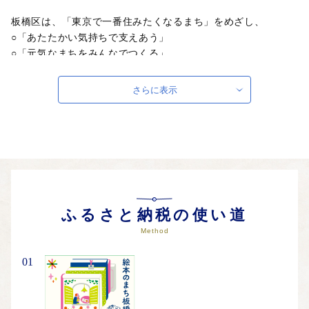
板橋区は、「東京で一番住みたくなるまち」をめざし、
○「あたたかい気持ちで支えあう」
○「元気なまちをみんなでつくる」
○「みどり豊かな環境を未来へつなぐ」温かいまちです。
さらに表示
皆様からのご寄付は、さまざまな分野で有意義に活用させてい
ただきます。
板橋区にご縁のある方、応援してくださる方からのご寄付をお
待ちしています。
＜分野別のめざす姿＞
◎子育て分野：子育て安心
◎教育分野：魅力ある学び支援
ふるさと納税の使い道
◎福祉・介護分野：安心の福祉・介護
Method
◎健康分野：豊かな健康長寿社会
◎文化・スポーツ分野：心躍るスポーツ・文化
01
◎産業分野：光輝く板橋ブランド・産業活力
◎環境分野：緑と環境共生
◎防災・危機管理分野：万全な備えの安心・安全