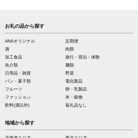
08
お礼の品から探す
ANAオリジナル
定期便
産業分野
酒
肉類
・商業振興

・中小企業支援

加工食品
旅行・宿泊・体験
・農業まつり等観光イベント支援　など
魚介類
麺類
日用品・雑貨
野菜
09
パン・菓子類
電化製品
フルーツ
卵・乳製品
ファッション
米・穀物
飲料(酒以外)
返礼品なし
環境分野
・喫煙マナーアップの推進

・緑のカーテンの普及促進

地域から探す
・環境教育プログラムの開発・普及　など
北海道エリア
東北エリア