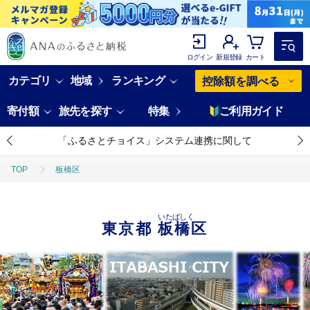
ログイン
新規登録
カート
カテゴリ
地域
ランキング
控除額を調べる
寄付額
旅先を探す
特集
ご利用ガイド
「ふるさとチョイス」システム連携に関して
TOP
板橋区
いたばしく
東京都
板橋区