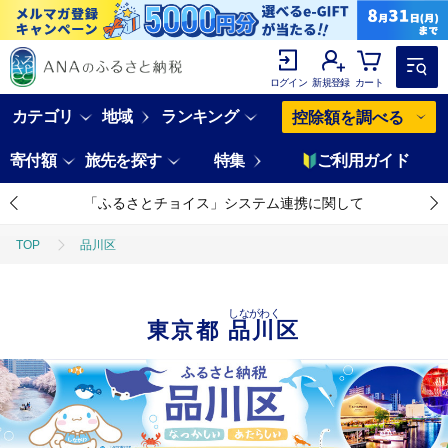
ログイン
新規登録
カート
カテゴリ
地域
ランキング
控除額を調べる
寄付額
旅先を探す
特集
ご利用ガイド
「ふるさとチョイス」システム連携に関して
TOP
品川区
しながわく
東京都
品川区