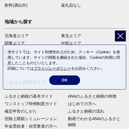
飲料(酒以外)
返礼品なし
地域から探す
北海道エリア
東北エリア
関東エリア
中部エリア
近畿エリア
中国エリア
当サイトでは、サイト利便性向上のため、クッキー（Cookie）を使
用しています。サイトの閲覧を継続された場合、Cookieの利用に同
四国エリア
九州エリア
意したことものといたします。
沖縄エリア
詳細については
プライバシーポリシー
をお読みください。
OK
ふるさと納税ガイド
ふるさと納税の基本ガイド
ANAのふるさと納税の特徴
ワンストップ特例制度ガイド
はじめての方へ
確定申告のしかた
ふるさと納税の流れ
控除上限額シミュレーション
動画でわかるANAのふるさと
納税
年金受給者・自営業者の方へ