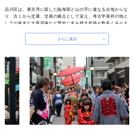
品川区は、東京湾に面した臨海部と山の手に連なる台地からな
り、古くから交通、交易の拠点として栄え、考古学発祥の地と
しての有名な大森貝塚など歴史に名を残す史跡も数多くありま
す。江戸時代には東海道第一の宿として賑わい、明治時代に入
ってからは、京浜工業地帯発祥の地として発展してまいりまし
さらに表示
た。そして現在、羽田空港の国際化や、品川駅への新幹線の停
車はもとよりリニア中央新幹線の乗り入れなど、再び交通、産
業の拠点として重要な役割を担おうとしています。