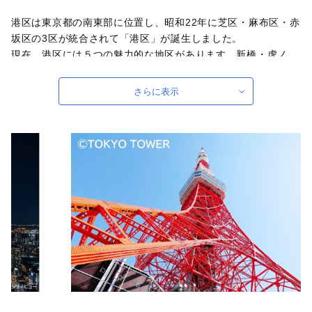
港区は東京都の南東部に位置し、昭和22年に芝区・麻布区・赤
坂区の3区が統合されて「港区」が誕生しました。
現在、港区には５つの魅力的な地区があります。新橋・虎ノ
門・浜松町などの歴史的名所とビジネス街である芝地区。多く
の大使館が立地し、国際色豊かな麻布地区。文化活動の最先端
さらに表示
であり、歴史と伝統が受け継がれる赤坂地区。豊かな緑に囲ま
れた高輪地区。芝浦港南地区は、都心の水辺に親しめるベイエ
リアとして魅力があります。
また、区内の多くの地域が地下鉄駅へ10分歩行圏内であり、区
内に新幹線・品川駅もあり、羽田空港や成田空港へのアクセス
も良好です。
港区は豊富で多彩な観光資源や都市環境に恵まれ、歴史的な文
化財や史跡、緑と運河・海辺、最先端の文化・商業施設を有
し、まちは進化を続けています。港区は、「やさしさが響きあ
い、世界とつながる都市・港区」を目指しています。ぜひ港区
に足を運んでください。