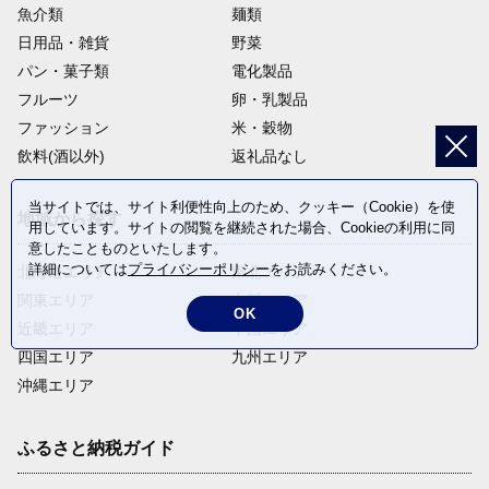
11
魚介類
麺類
日用品・雑貨
野菜
パン・菓子類
電化製品
フルーツ
卵・乳製品
「区政全般」
ファッション
米・穀物
特定の分野に限定せず、区政運営に活用します。
飲料(酒以外)
返礼品なし
12
当サイトでは、サイト利便性向上のため、クッキー（Cookie）を使
地域から探す
用しています。サイトの閲覧を継続された場合、Cookieの利用に同
意したことものといたします。
詳細については
プライバシーポリシー
をお読みください。
北海道エリア
東北エリア
関東エリア
中部エリア
OK
「団体応援寄付金」

近畿エリア
中国エリア
※返礼品をお選びの方は「団体応援寄付金」を選べま
せん。
四国エリア
九州エリア
対象団体の中から応援したい団体を指定して寄付すると、区は、
沖縄エリア
寄付額の７割を上限として、寄付者が指定した団体に対し補助金
を交付し、支援をします。
ふるさと納税ガイド