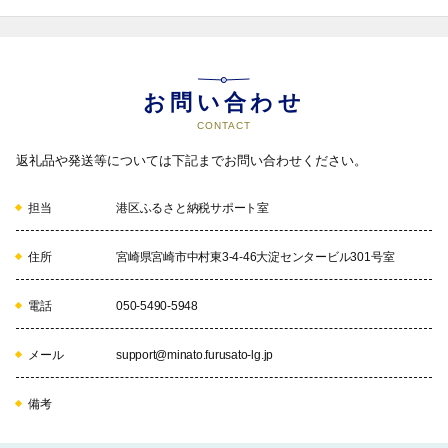
07
お問い合わせ
CONTACT
「国際化」
返礼品や発送等については下記までお問い合わせください。
「成熟した「国際都市・港区」へ」

担当
港区ふるさと納税サポート室
08
住所
宮崎県宮崎市中村東3-4-46大淀センタービル301号室
電話
050-5490-5948
「みなとパートナーズ基金」
メール
support@minato.furusato-lg.jp
区内におけるボランティア・NPO活動の活性化を目的として、区と
区民、企業等のパートナーシップにより、これらの活動を支援し
備考
ていきます。