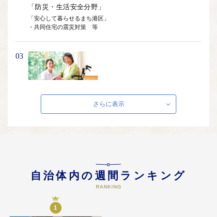
「防災・生活安全分野」
「安心して暮らせるまち港区」

・共同住宅の震災対策　等
03
「保健福祉・健康分野」
さらに表示
「誰もが心豊かにいきいきと暮らす港区へ」

・介護ロボット等導入支援事業　等
04
自治体内の週間ランキング
RANKING
「環境分野」
1
「環境にやさしい都心・港区へ」
