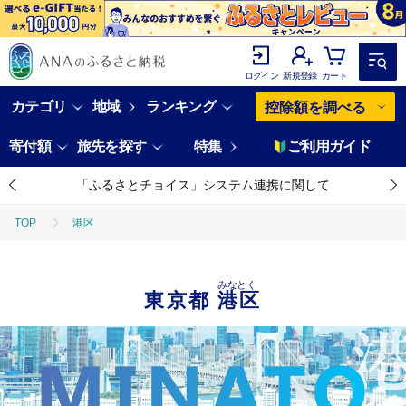
ログイン
新規登録
カート
カテゴリ
地域
ランキング
控除額を調べる
寄付額
旅先を探す
特集
ご利用ガイド
「ふるさとチョイス」システム連携に関して
TOP
港区
みなとく
東京都
港区