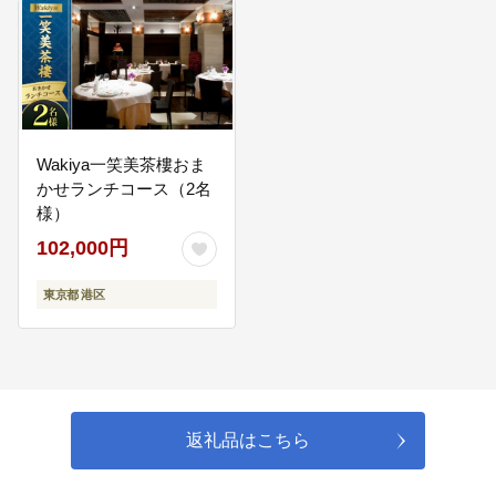
・生物多様性推進事業　等
05
Wakiya一笑美茶樓おま
かせランチコース（2名
「子育て・教育分野」
様）
「すべての子どもたちが未来への希望を持てる港区へ」

・高校生世代の居場所づくり／小学校給食食材費管理／中学校給
102,000円
食食材費管理／文化財の指定・登録等事業　等
東京都 港区
06
「街づくり分野」
返礼品はこちら
「魅力あふれるまち港区へ」

・建築物耐震改修等促進　等