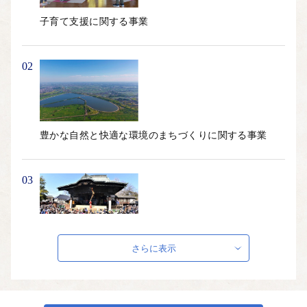
こんな地理的に恵まれた環境のほかにも加須市にはまだまだ知
子育て支援に関する事業
っていただきたい魅力がたくさんあります。
ぜひ、加須市へ一度遊びに来てください。
02
【キャンセル等の対応について】
こちらはふるさと納税のお申し込みページとなっております。
寄付申込み後のキャンセル、返礼品の変更・返品はできませ
豊かな自然と快適な環境のまちづくりに関する事業
ん。あらかじめご了承ください。
【返礼品について】
03
■ふるさと納税の返礼品は一時所得に該当します。
ふるさと納税寄付につきましては、経済的利益の無償の供与と
して行われており、返礼品の送付がある場合でも、ご寄付をい
ただいた対価ではなく別途の行為となるため、ふるさと納税の
芸術文化の振興に関する事業
さらに表示
返礼品は一時所得に該当します。
【個人情報の取り扱いについて】
04
お寄せいただいた個人情報は、寄附金の受付、入金及び記念品