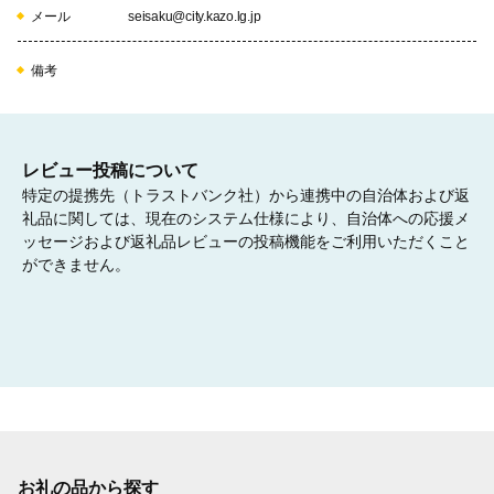
メール
seisaku@city.kazo.lg.jp
07
備考
地域医療の充実に関する事業
レビュー投稿について
特定の提携先（トラストバンク社）から連携中の自治体および返
08
礼品に関しては、現在のシステム仕様により、自治体への応援メ
ッセージおよび返礼品レビューの投稿機能をご利用いただくこと
ができません。
地域における保健福祉活動を推進する安心なまちづく
りに関する事業
09
お礼の品から探す