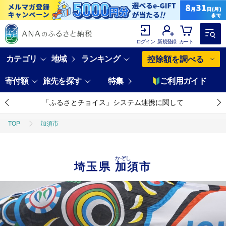
ログイン
新規登録
カート
カテゴリ
地域
ランキング
控除額を調べる
寄付額
旅先を探す
特集
ご利用ガイド
「ふるさとチョイス」システム連携に関して
TOP
加須市
かぞし
埼玉県
加須市