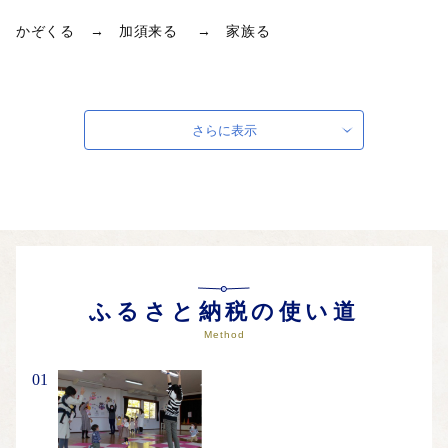
かぞくる → 加須来る → 家族る
加須市は、都心から電車で1時間余りのところにある田園風景
が広がる自然豊かなまちです。
さらに表示
都会の喧騒から離れ、ゆったりとした時間が流れています。
関東平野のど真ん中に位置しているので、自然災害も少なく、
また、全国有数の日照時間の長さを誇ります。
暖かな日差しがふりそそぎ、災害の心配も少ない。
ふるさと納税の使い道
そのため、ここに暮らす人々は穏やかで笑顔に包まれていま
Method
す。
01
仕事や日常のストレスも優しい自然と人々の絆が癒してくれま
す。