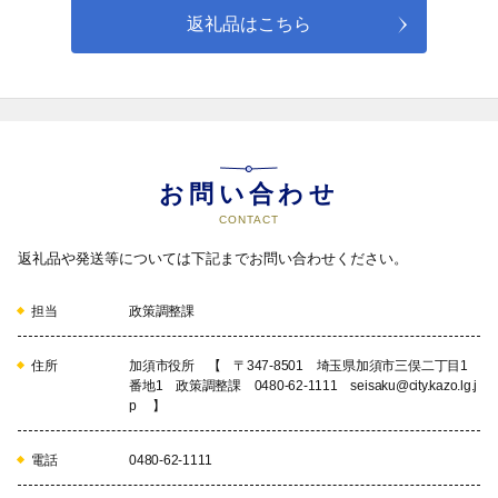
発送に係る確認や連絡に使用させていただきます。
返礼品はこちら
また、加須市の情報を発信する際にも活用させていただきま
す。
健康づくりの推進に関する事業
05
お問い合わせ
CONTACT
返礼品や発送等については下記までお問い合わせください。
まちおこしに関する事業
担当
政策調整課
06
住所
加須市役所 【 〒347-8501 埼玉県加須市三俣二丁目1
番地1 政策調整課 0480-62-1111 seisaku@city.kazo.lg.j
p 】
スポーツの振興に関する事業
電話
0480-62-1111