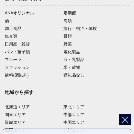
教育が充実した豊かなまちづくりに関する事業
ANAオリジナル
定期便
酒
肉類
10
加工食品
旅行・宿泊・体験
魚介類
麺類
日用品・雑貨
野菜
パン・菓子類
電化製品
特に希望しない
フルーツ
卵・乳製品
特に使い道の希望がない場合は、スポーツの振興に関する事業に
ファッション
米・穀物
活用させていただきます。
飲料(酒以外)
返礼品なし
地域から探す
北海道エリア
東北エリア
関東エリア
中部エリア
近畿エリア
中国エリア
四国エリア
九州エリア