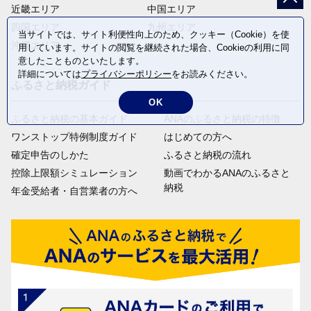
近畿エリア
中国エリア
四国エリア
九州エリア
当サイトでは、サイト利便性向上のため、クッキー（Cookie）を使
沖縄エリア
用しています。サイトの閲覧を継続された場合、Cookieの利用に同
意したことものといたします。
詳細については
プライバシーポリシー
をお読みください。
ふるさと納税ガイド
OK
ふるさと納税の基本ガイド
ANAのふるさと納税の特徴
ワンストップ特例制度ガイド
はじめての方へ
確定申告のしかた
ふるさと納税の流れ
控除上限額シミュレーション
動画でわかるANAのふるさと
納税
年金受給者・自営業者の方へ