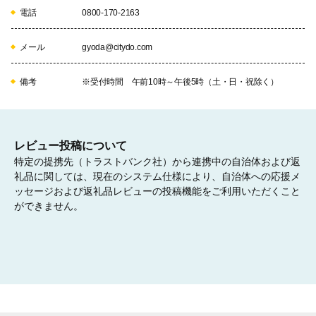
電話
0800-170-2163
⑥防犯・防災等、安心と安全に支えられたまちづくり
事業への活用
メール
gyoda@citydo.com
備考
※受付時間 午前10時～午後5時（土・日・祝除く）
07
レビュー投稿について
特定の提携先（トラストバンク社）から連携中の自治体および返
⑦産業・観光等、活気と活力に満ちたにぎわいのまち
づくり事業への活用
礼品に関しては、現在のシステム仕様により、自治体への応援メ
ッセージおよび返礼品レビューの投稿機能をご利用いただくこと
ができません。
08
⑧教育・文化・芸術等、未来を開く人材と、文化をは
ぐくむまちづくり事業への活用