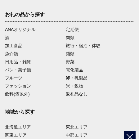
お礼の品から探す
09
ANAオリジナル
定期便
酒
肉類
⑨子育て支援・保育環境の充実等、安心して子育てが
加工食品
旅行・宿泊・体験
できるまちづくり事業への活用
魚介類
麺類
日用品・雑貨
野菜
パン・菓子類
電化製品
10
フルーツ
卵・乳製品
ファッション
米・穀物
飲料(酒以外)
返礼品なし
⑩活用事業は、市長へお任せします
地域から探す
北海道エリア
東北エリア
関東エリア
中部エリア