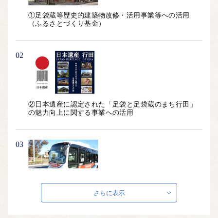
ＦＡＸ：0800-111-2636
①足袋蔵等歴史的建築物改修・活用事業等への活用
メール：gyoda@citydo.com
（ふるさとづくり基金）
※行田市は「ふるさと納税」に関する業務を株式会社サイネッ
クスに委託しています。
02
………………………………………………………■□■
②日本遺産に認定された「足袋と足袋蔵のまち行田」
の魅力向上に関する事業への活用
03
③都市整備基盤の充実等、快適で便利なまちづくり事
さらに表示
業への活用