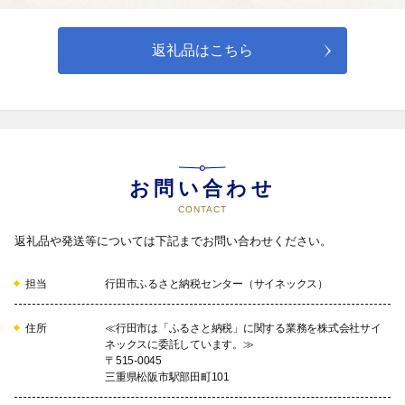
04
返礼品はこちら
④保健・医療・福祉等、市民が健やかで幸せに暮らせ
るまちづくり事業への活用
お問い合わせ
05
CONTACT
返礼品や発送等については下記までお問い合わせください。
⑤環境対策等、自然と共生したまちづくり事業への活
担当
行田市ふるさと納税センター（サイネックス）
用
住所
≪行田市は「ふるさと納税」に関する業務を株式会社サイ
ネックスに委託しています。≫
06
〒515-0045
三重県松阪市駅部田町101