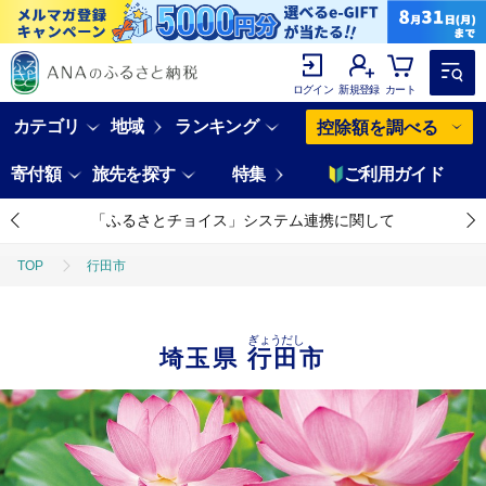
ログイン
新規登録
カート
カテゴリ
地域
ランキング
控除額を調べる
寄付額
旅先を探す
特集
ご利用ガイド
「ふるさとチョイス」システム連携に関して
TOP
行田市
ぎょうだし
埼玉県
行田市