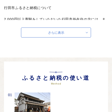
行田市ふるさと納税について
2,000円以上寄附をしていただいた行田市外在住の方には、ま
ちのPRも兼ねて返礼品を送らせていただきます。
さらに表示
【ご注意】
・寄附完了後のキャンセルは原則認められませんので、あらか
じめご了承ください。
・返礼品の送付については行田市外在住の方のみとさせていた
だきます。
・寄附につきましては、年度内の回数制限は現在設けておりま
せん。
・返礼品の写真はイメージです。
ふるさと納税の使い道
Method
■□■………………………………………………………
お問い合わせはこちらへ
01
行田市ふるさと納税センター（サイネックス）
電話 ：0800-170-2163（午前10時～午後5時（土・日・祝除
く））