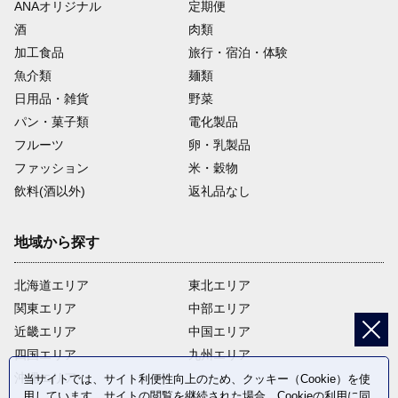
ANAオリジナル
定期便
酒
肉類
加工食品
旅行・宿泊・体験
魚介類
麺類
日用品・雑貨
野菜
パン・菓子類
電化製品
フルーツ
卵・乳製品
ファッション
米・穀物
飲料(酒以外)
返礼品なし
地域から探す
北海道エリア
東北エリア
関東エリア
中部エリア
近畿エリア
中国エリア
四国エリア
九州エリア
沖縄エリア
当サイトでは、サイト利便性向上のため、クッキー（Cookie）を使
用しています。サイトの閲覧を継続された場合、Cookieの利用に同