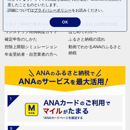
意したことものといたします。
ふるさと納税ガイド
詳細については
プライバシーポリシー
をお読みください。
OK
ふるさと納税の基本ガイド
ANAのふるさと納税の特徴
ワンストップ特例制度ガイド
はじめての方へ
確定申告のしかた
ふるさと納税の流れ
控除上限額シミュレーション
動画でわかるANAのふるさと
納税
年金受給者・自営業者の方へ