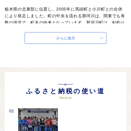
栃木県の北東部に位置し、2005年に馬頭町と小川町との合併
により発足しました。町の中央を流れる那珂川は、関東でも有
数の清流で、町名の由来となっています。那珂川町は、鮎釣り
で有名な那珂川とそれを取り囲む里山が織り成す自然豊かな町
です。温泉や美術館、ゴルフ場やキャンプ場などの観光施設が
さらに表示
あり、訪れる人々の心を癒します。この町に暮らす人々の心や
想い、そして受け継いできた文化が、魅力ある町にしていま
す。
ふるさと納税の使い道
Method
01