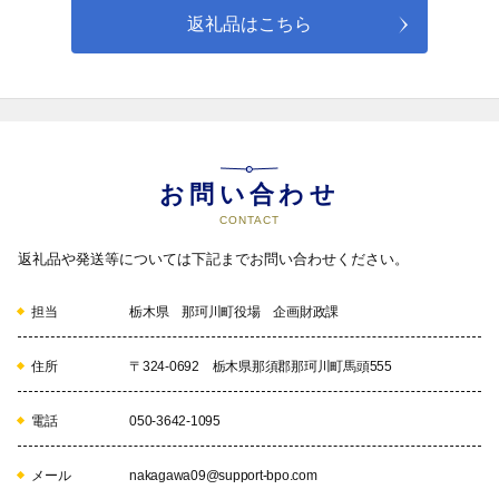
返礼品はこちら
４　教育及び文化スポーツの振興に活用
05
お問い合わせ
CONTACT
返礼品や発送等については下記までお問い合わせください。
５　高等学校以上の生徒や学生の教育費にあてる資金
に活用
担当
栃木県 那珂川町役場 企画財政課
06
住所
〒324-0692 栃木県那須郡那珂川町馬頭555
６　町長にお任せ
電話
050-3642-1095
町長にお任せいただき、各種施策に配分させていただきます。
メール
nakagawa09@support-bpo.com