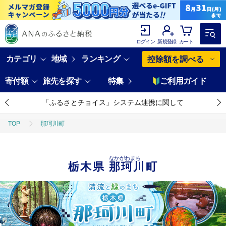
ログイン
新規登録
カート
カテゴリ
地域
ランキング
控除額を調べる
寄付額
旅先を探す
特集
ご利用ガイド
「ふるさとチョイス」システム連携に関して
TOP
那珂川町
なかがわまち
栃木県
那珂川町