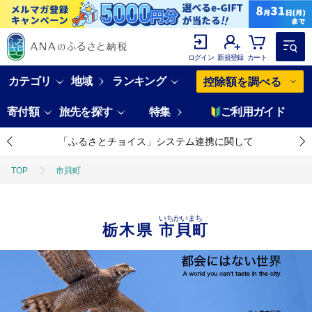
ログイン
新規登録
カート
カテゴリ
地域
ランキング
控除額を調べる
寄付額
旅先を探す
特集
ご利用ガイド
「ふるさとチョイス」システム連携に関して
TOP
市貝町
いちかいまち
栃木県
市貝町