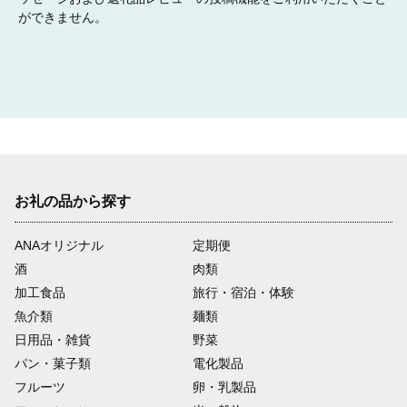
ができません。
(7)サシバの里づくりに関する事業
絶滅危惧種に指定されているタカの仲間の猛禽類「サシバ」を保
護するための活動に活用します。
08
お礼の品から探す
(8)市貝町にお任せ
特に使い道のご希望がない場合に、市貝町にその使い道をお任せ
ANAオリジナル
定期便
いただきます。
酒
肉類
加工食品
旅行・宿泊・体験
魚介類
麺類
日用品・雑貨
野菜
パン・菓子類
電化製品
フルーツ
卵・乳製品