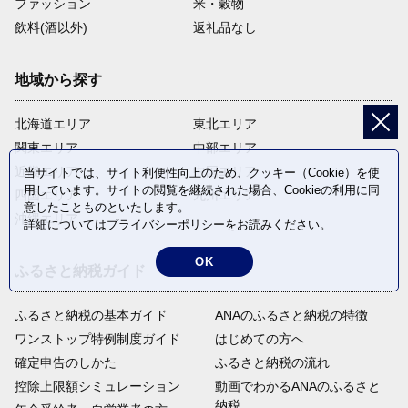
ファッション
米・穀物
飲料(酒以外)
返礼品なし
地域から探す
北海道エリア
東北エリア
関東エリア
中部エリア
近畿エリア
中国エリア
当サイトでは、サイト利便性向上のため、クッキー（Cookie）を使
用しています。サイトの閲覧を継続された場合、Cookieの利用に同
四国エリア
九州エリア
意したことものといたします。
沖縄エリア
詳細については
プライバシーポリシー
をお読みください。
OK
ふるさと納税ガイド
ふるさと納税の基本ガイド
ANAのふるさと納税の特徴
ワンストップ特例制度ガイド
はじめての方へ
確定申告のしかた
ふるさと納税の流れ
控除上限額シミュレーション
動画でわかるANAのふるさと
納税