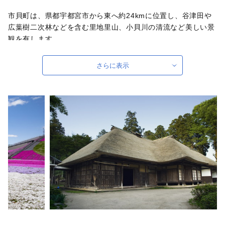
市貝町は、県都宇都宮市から東へ約24kmに位置し、谷津田や
広葉樹二次林などを含む里地里山、小貝川の清流など美しい景
観を有します。
この中でも特に「芝ざくら公園」は、本州最大級の植栽面積
を誇る町最大の観光地となっています。4月中旬から5月上旬に
さらに表示
かけて芝ざくらの花が満開を迎え、一面に花の絨毯が広がり、
訪れる人を圧倒するとともに、心を癒してくれます。また、花
の開花時期に合わせて「芝ざくらまつり」を開催し、会場は手
打ちそば処や新鮮野菜直売所などで賑わい、期間中は約20万人
の来園客が訪れます。
また、市貝町は美しい自然に恵まれていることから、多様な
動植物の生息・生育の場となっています。特に、絶滅危惧種の
猛禽類「サシバ」は、美しい里地里山の象徴であり、町の振興
に一役買っています。サシバは、タカの仲間の渡り鳥で、早春
に市貝町へ渡来し、営巣・産卵・子育てをし、秋頃に東南アジ
アに渡り越冬します。前述した芝ざくら公園付近でも、サシバ
が営巣や子育てする姿を目にすることも多く、ここ市貝町はサ
シバの生息密度が日本一と言われています。