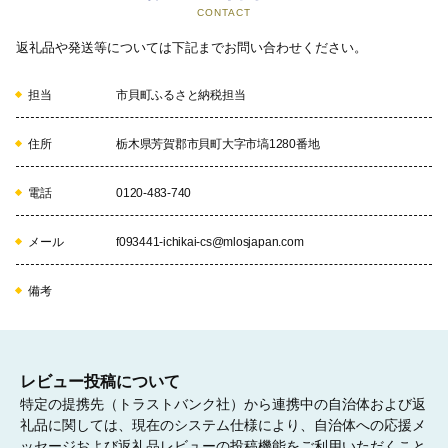
05
CONTACT
返礼品や発送等については下記までお問い合わせください。
担当
市貝町ふるさと納税担当
(5)教育文化振興に寄与する事業 
学校教育の資質向上や社会教育活動の振興のために活用します。
住所
栃木県芳賀郡市貝町大字市塙1280番地
電話
0120-483-740
06
メール
f093441-ichikai-cs@mlosjapan.com
備考
(6)教育施設整備事業
学校施設や社会教育施設の整備・改修等に活用します。
07
レビュー投稿について
特定の提携先（トラストバンク社）から連携中の自治体および返
礼品に関しては、現在のシステム仕様により、自治体への応援メ
ッセージおよび返礼品レビューの投稿機能をご利用いただくこと