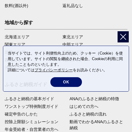
飲料(酒以外)
返礼品なし
地域から探す
北海道エリア
東北エリア
関東エリア
中部エリア
近畿エリア
中国エリア
当サイトでは、サイト利便性向上のため、クッキー（Cookie）を使
用しています。サイトの閲覧を継続された場合、Cookieの利用に同
四国エリア
九州エリア
意したことものといたします。
沖縄エリア
詳細については
プライバシーポリシー
をお読みください。
OK
ふるさと納税ガイド
ふるさと納税の基本ガイド
ANAのふるさと納税の特徴
ワンストップ特例制度ガイド
はじめての方へ
確定申告のしかた
ふるさと納税の流れ
控除上限額シミュレーション
動画でわかるANAのふるさと
納税
年金受給者・自営業者の方へ