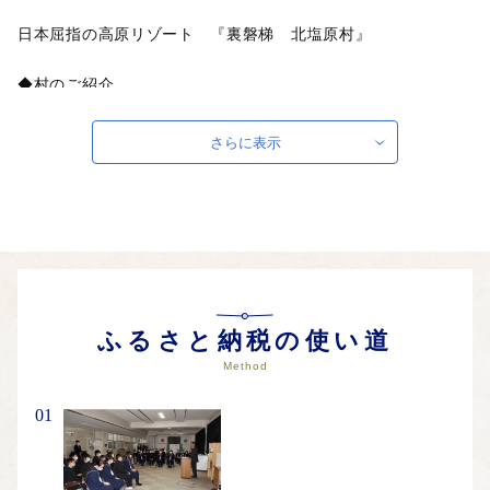
日本屈指の高原リゾート 『裏磐梯 北塩原村』
◆村のご紹介
北塩原村は、福島県の北西部・会津地方に位置する人口2,700
さらに表示
人の農業と観光の村です。南東に磐梯山（1,816ｍ）、東に西
吾妻山（2,035ｍ・吾妻連峰）と、日本百名山に数えられる２
つの山々に囲まれています。
また、明治21年の磐梯山噴火により、吾妻川・大川入川・小野
川・中津川などが堰止められ、桧原湖、小野川湖、秋元湖、曽
原湖、五色沼湖沼群などの約三百とも言われる湖沼群が生ま
れ、磐梯山をはじめとする周囲の山々と湖沼が美しい自然景観
ふるさと納税の使い道
を創り出し、四季折々の楽しみを体験できる日本屈指の高原リ
Method
ゾート地となっております。豊かな自然環境により、昭和25年
国立公園に指定され、令和2年に指定70周年を迎えました。
01
◆北塩原村はこんな村