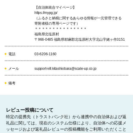
【自治体統合マイページ】
07
https://mypg.jp/
（ふるさと納税に関するあらゆる情報が一元管理できる
寄附者様の専用ページです）
＊＊＊＊＊＊＊＊＊＊＊＊＊＊＊
福島県北塩原村
村におまかせ
〒966-0485 福島県耶麻郡北塩原村大字北山字姥ヶ作3151
電話
03-6206-1160
メール
support-vill.kitashiobara@scale-up.co.jp
備考
レビュー投稿について
特定の提携先（トラストバンク社）から連携中の自治体および返
礼品に関しては、現在のシステム仕様により、自治体への応援メ
ッセージおよび返礼品レビューの投稿機能をご利用いただくこと