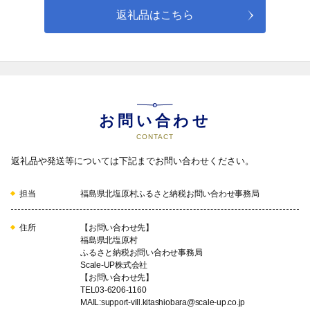
磐梯山のふもとにある大塩裏磐梯温泉は、地層に閉じ込められ
返礼品はこちら
た太古の海水が、高温の地下水に溶け出して源泉になったもの
です。
この温泉水を煮詰めて造られる「山塩」は、「海塩」と違いカ
誇りを抱くふるさとづくり
ルシウム・マグネシウム・カリウムなどのミネラル成分の含有
量が豊富で、海塩とは違った味わいを楽しんでいただけます。
05
お問い合わせ
CONTACT
返礼品や発送等については下記までお問い合わせください。
交流が生み出す多様なむらづくり
担当
福島県北塩原村ふるさと納税お問い合わせ事務局
06
住所
【お問い合わせ先】
福島県北塩原村
ふるさと納税お問い合わせ事務局
Scale-UP株式会社
【お問い合わせ先】
桜の名所を後世に繋ぐ桜峠づくり
TEL03-6206-1160
MAIL:support-vill.kitashiobara@scale-up.co.jp