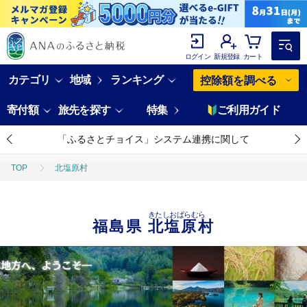
ログイン
新規登録
カート
カテゴリ
地域
ランキング
控除額を調べる
寄付額
旅先を探す
特集
ご利用ガイド
「ふるさとチョイス」システム連携に関して
TOP
北塩原村
きたしおばらむら
福島県
北塩原村