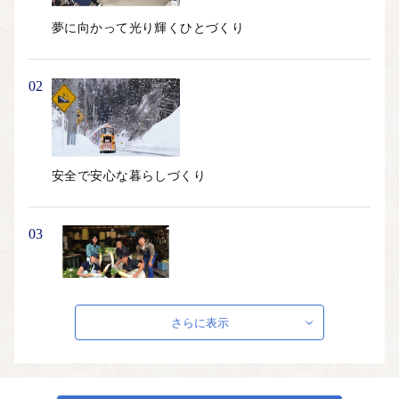
１．磐梯山と桧原湖の圧倒的な自然景観 裏磐梯の四季折々
夢に向かって光り輝くひとづくり
豊かな姿。
磐梯山の噴火によって形成された桧原湖と、磐梯山の勇壮な姿
は、四季折々の圧倒的な自然景観を生み出し、北塩原に訪れる
02
人の心を魅了します。
春は満開の桜に出迎えられ、夏は涼しく桧原湖・五色沼湖沼群
の水面に癒され、秋の燃えるような磐梯山の紅葉に心奪われ、
冬の雪深い雪景色は無限の遊び方に心躍る。ぜひ北塩原の四季
安全で安心な暮らしづくり
を体験してみてください。
２．圧倒的な大自然の中でレジャーを楽しめる
03
北塩原には、四季折々の自然を活かした様々なレジャー・アク
ティビティがあります。
五色沼湖沼群の探索、トレッキング、沢登り、サイクリング、
キャンプ、カヌー＆カヤック、バス釣り、スキー＆スノーボー
風土を活かした力強い産業づくり
さらに表示
ド、氷上わかさぎ釣りなど、四季をそのまま感じていただける
様々なメニューが用意されております。
04
３．温泉から塩がうまれる 大塩裏磐梯温泉の「会津山塩」