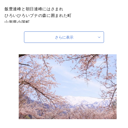
飯豊連峰と朝日連峰にはさまれ
ひろいひろいブナの森に囲まれた町
山形県小国町。
冬になると、そこは
さらに表示
しんしんと降りつもる雪が
あたり一面を埋め尽くす
寒さきびしい白い森。
夏になると、そこは
白い木肌のブナが
涼しげに佇む白い森。
この２つの白を引き立てるのが
濃く、淡く、ピンク色に咲き乱れる石楠花
エメラルドグリーンにきらめく川
赤やオレンジに染め尽くされた紅葉のパノラマ
黄金色にかがやく大銀杏