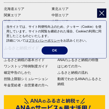
北海道エリア
東北エリア
関東エリア
中部エリア
近畿エリア
中国エリア
当サイトでは、サイト利便性向上のため、クッキー（Cookie）を使
四国エリア
九州エリア
用しています。サイトの閲覧を継続された場合、Cookieの利用に同
沖縄エリア
意したことものといたします。
詳細については
プライバシーポリシー
をお読みください。
ふるさと納税ガイド
OK
ふるさと納税の基本ガイド
ANAのふるさと納税の特徴
ワンストップ特例制度ガイド
はじめての方へ
確定申告のしかた
ふるさと納税の流れ
控除上限額シミュレーション
動画でわかるANAのふるさと
納税
年金受給者・自営業者の方へ