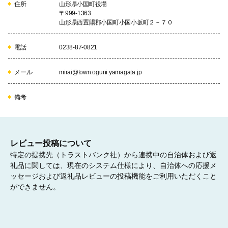
住所
山形県小国町役場
〒999-1363
山形県西置賜郡小国町小国小坂町２－７０
電話
0238-87-0821
メール
mirai@town.oguni.yamagata.jp
備考
レビュー投稿について
特定の提携先（トラストバンク社）から連携中の自治体および返
礼品に関しては、現在のシステム仕様により、自治体への応援メ
ッセージおよび返礼品レビューの投稿機能をご利用いただくこと
ができません。