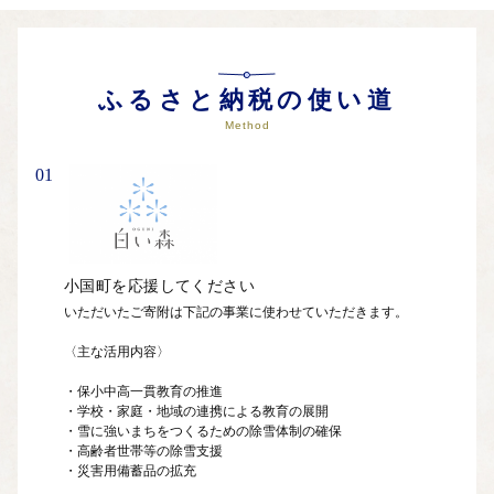
ほかにも数えきれないくらいたくさんの
色。色。色。
ふるさと納税の使い道
どこまでも澄んだ空気のなか
白いキャンバスと天然の絵の具がつくりだす
Method
絵画のような絶景は
いまどんな表情をしているでしょうか。
01
小国町を応援してください
いただいたご寄附は下記の事業に使わせていただきます。

〈主な活用内容〉

・保小中高一貫教育の推進

・学校・家庭・地域の連携による教育の展開

・雪に強いまちをつくるための除雪体制の確保

・高齢者世帯等の除雪支援

・災害用備蓄品の拡充

・町を活性化するイベント等への支援
