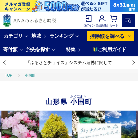
ログイン
新規登録
カート
カテゴリ
地域
ランキング
控除額を調べる
寄付額
旅先を探す
特集
ご利用ガイド
「ふるさとチョイス」システム連携に関して
TOP
小国町
おぐにまち
山形県
小国町