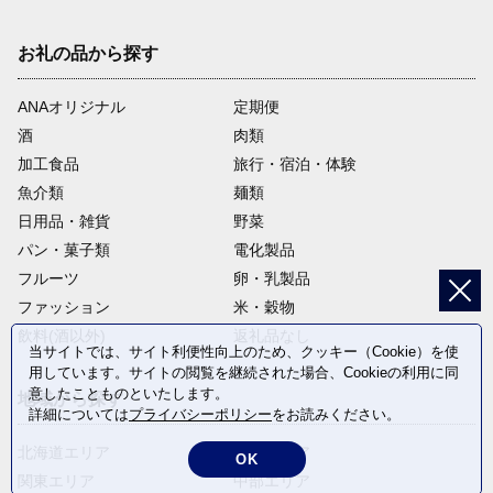
お礼の品から探す
ANAオリジナル
定期便
酒
肉類
加工食品
旅行・宿泊・体験
魚介類
麺類
日用品・雑貨
野菜
パン・菓子類
電化製品
フルーツ
卵・乳製品
ファッション
米・穀物
飲料(酒以外)
返礼品なし
当サイトでは、サイト利便性向上のため、クッキー（Cookie）を使
用しています。サイトの閲覧を継続された場合、Cookieの利用に同
意したことものといたします。
地域から探す
詳細については
プライバシーポリシー
をお読みください。
北海道エリア
東北エリア
OK
関東エリア
中部エリア