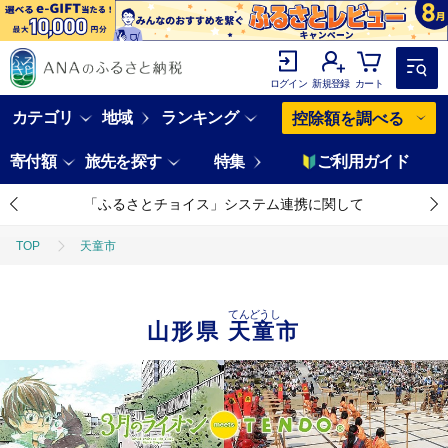
ログイン
新規登録
カート
カテゴリ
地域
ランキング
控除額を調べる
寄付額
旅先を探す
特集
ご利用ガイド
「ふるさとチョイス」システム連携に関して
TOP
天童市
てんどうし
山形県
天童市