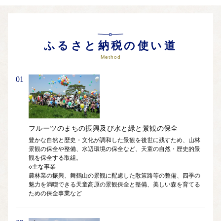
ふるさと納税の使い道
Method
01
フルーツのまちの振興及び水と緑と景観の保全
豊かな自然と歴史・文化が調和した景観を後世に残すため、山林
景観の保全や整備、水辺環境の保全など、天童の自然・歴史的景
観を保全する取組。

◇主な事業

農林業の振興、舞鶴山の景観に配慮した散策路等の整備、四季の
魅力を満喫できる天童高原の景観保全と整備、美しい森を育てる
ための保全事業など