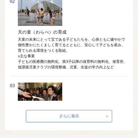
02
天の童（わらべ）の育成
天童の未来にとって宝である子どもたちを、心身ともに健やかで
個性豊かにたくましく育てるとともに、安心して子どもを産み、
育てられる環境をつくる取組。

◇主な事業

子どもの医療費の無料化、第3子以降の保育料の無料化、保育所、
放課後児童クラブの環境整備、児童、生徒の学力向上など
03
障がい者及び高齢者福祉
さらに表示
障がい者や高齢者の福祉の向上など、地域で支え合う社会の実現
とともに、すべての方が"笑顔が溢れ、健康に生活できる社会"を
形成する取組。
