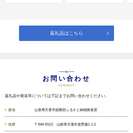
地域振興と交流の拡大
地域づくりを通して地域力を養い、地域のリーダーを育てる取組
と世代間・団体間の交流を進めるとともに、都市間・国際交流の
輪を広げる取組。

◇主な事業

返礼品はこちら
地域づくり委員会に対する支援、姉妹都市・友好都市等との交
流、関東天童会や在仙天童会との市民相互交流の促進など
06
お問い合わせ
CONTACT
将棋のまちの振興
返礼品や発送等については下記までお問い合わせください。
将棋駒の伝統の技、旅情豊かな温泉街、さくらんぼ、ラ・フラン
スなど自然の恵みの味わいなど、天童市の魅力を全国に発信し、
将棋のまちを振興する取組。

担当
山形県天童市総務部ふるさと納税推進室
◇主な事業

伝統的工芸品将棋駒産業の振興、桜まつりなど、四季折々のイベ
ントの開催、将棋関連のイベントの開催など
住所
〒994-8510 山形県天童市老野森1-1-1