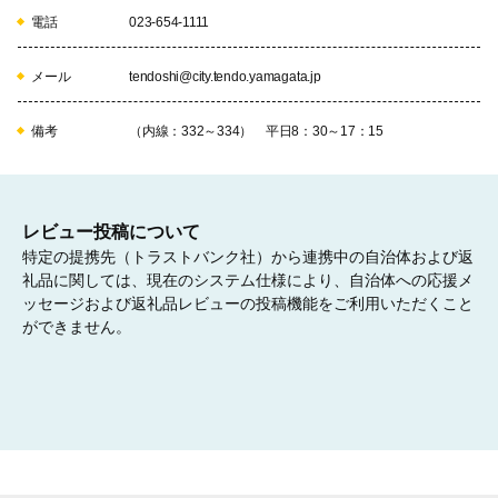
電話
023-654-1111
07
市長におまかせ
メール
tendoshi@city.tendo.yamagata.jp
使途を特定されない場合は、"市長におまかせ"をお選びくださ
い。"笑顔　にぎわい　しあわせ実感　健康都市"を実現する市の
政策の推進のため有効に活用させていただきます。

備考
（内線：332～334） 平日8：30～17：15
レビュー投稿について
特定の提携先（トラストバンク社）から連携中の自治体および返
礼品に関しては、現在のシステム仕様により、自治体への応援メ
ッセージおよび返礼品レビューの投稿機能をご利用いただくこと
ができません。