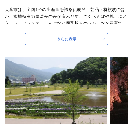
天童市は、全国1位の生産量を誇る伝統的工芸品・将棋駒のほ
か、盆地特有の寒暖差の差が産みだす、さくらんぼや桃、ぶど
う、ラ・フランス、りんごなど四季折々のフルーツが豊富で
す。
”第２のふるさと天童"には、ご寄附をいただいた皆様との間
さらに表示
に、ふるさと納税を通じて絆を形成し、本市が皆様にとっ
て"第２のふるさと"と感じていただけるようにとの思いが込め
られています。
春夏秋冬を通じたイベントもございます。これをきっかけに、
ぜひ天童市を訪れ、本市の魅力を肌で感じ取ってみてはいかが
ですか？ ふるさと納税をきっかけに、ちょっとしたお出掛け
や旅行先の選択など、あなたの第２のふるさとに天童が立候補
させていただきます！