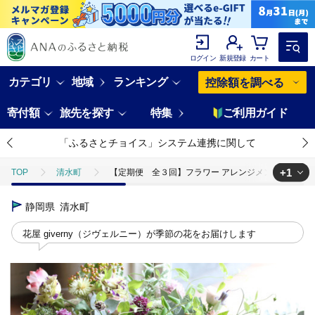
ログイン
新規登録
カート
カテゴリ
地域
ランキング
控除額を調べる
寄付額
旅先を探す
特集
ご利用ガイド
「ふるさとチョイス」システム連携に関して
+1
TOP
清水町
【定期便 全３回】フラワー アレンジメント おまかせアレ
TOP
日用品・雑貨
花・観葉植物
静岡県
清水町
花屋 giverny（ジヴェルニー）が季節の花をお届けします