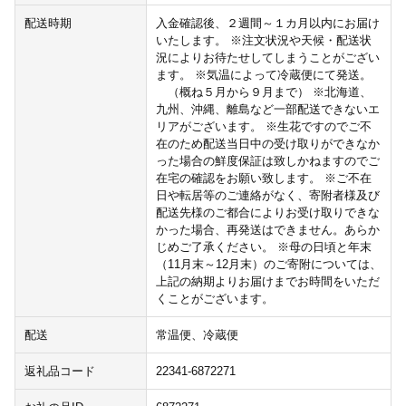
配送時期
入金確認後、２週間～１カ月以内にお届け
いたします。 ※注文状況や天候・配送状
況によりお待たせしてしまうことがござい
ます。 ※気温によって冷蔵便にて発送。
（概ね５月から９月まで） ※北海道、
九州、沖縄、離島など一部配送できないエ
リアがございます。 ※生花ですのでご不
在のため配送当日中の受け取りができなか
った場合の鮮度保証は致しかねますのでご
在宅の確認をお願い致します。 ※ご不在
日や転居等のご連絡がなく、寄附者様及び
配送先様のご都合によりお受け取りできな
かった場合、再発送はできません。あらか
じめご了承ください。 ※母の日頃と年末
（11月末～12月末）のご寄附については、
上記の納期よりお届けまでお時間をいただ
くことがございます。
配送
常温便、冷蔵便
返礼品コード
22341-6872271