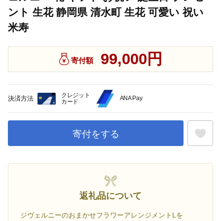
ント 生花 静岡県 清水町 生花 可愛い 祝い
米寿
99,000円
寄付額
クレジット
決済方法
ANA Pay
カード
寄付をする
お気に入
返礼品について
ジヴェルニーのおまかせフラワーアレンジメントLを