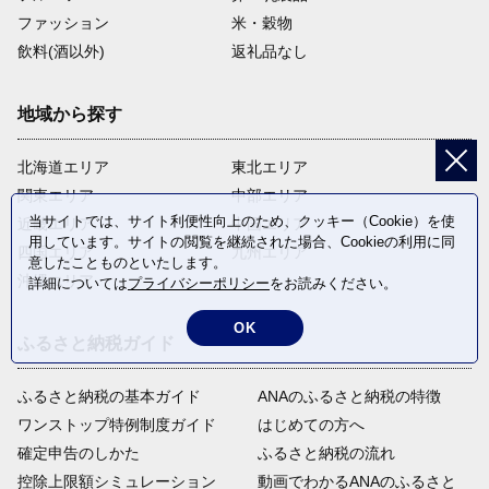
ファッション
米・穀物
飲料(酒以外)
返礼品なし
地域から探す
北海道エリア
東北エリア
関東エリア
中部エリア
当サイトでは、サイト利便性向上のため、クッキー（Cookie）を使
近畿エリア
中国エリア
用しています。サイトの閲覧を継続された場合、Cookieの利用に同
四国エリア
九州エリア
意したことものといたします。
沖縄エリア
詳細については
プライバシーポリシー
をお読みください。
OK
ふるさと納税ガイド
ふるさと納税の基本ガイド
ANAのふるさと納税の特徴
ワンストップ特例制度ガイド
はじめての方へ
確定申告のしかた
ふるさと納税の流れ
控除上限額シミュレーション
動画でわかるANAのふるさと