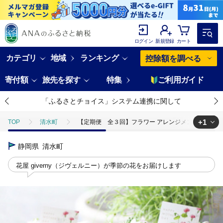
ログイン
新規登録
カート
カテゴリ
地域
ランキング
控除額を調べる
寄付額
旅先を探す
特集
ご利用ガイド
「ふるさとチョイス」システム連携に関して
+1
TOP
清水町
【定期便 全３回】フラワー アレンジメント S 花屋ジ
TOP
日用品・雑貨
花・観葉植物
静岡県
清水町
花屋 giverny（ジヴェルニー）が季節の花をお届けします