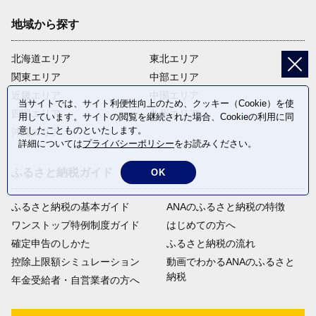
地域から探す
北海道エリア
東北エリア
関東エリア
中部エリア
近畿エリア
中国エリア
当サイトでは、サイト利便性向上のため、クッキー（Cookie）を使
四国エリア
九州エリア
用しています。サイトの閲覧を継続された場合、Cookieの利用に同
意したことものといたします。
沖縄エリア
詳細については
プライバシーポリシー
をお読みください。
ふるさと納税ガイド
OK
ふるさと納税の基本ガイド
ANAのふるさと納税の特徴
ワンストップ特例制度ガイド
はじめての方へ
確定申告のしかた
ふるさと納税の流れ
控除上限額シミュレーション
動画でわかるANAのふるさと
納税
年金受給者・自営業者の方へ