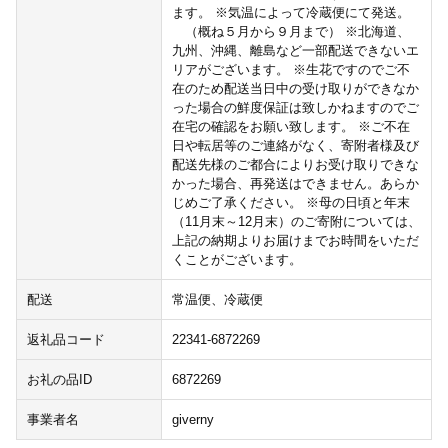
ます。 ※気温によって冷蔵便にて発送。
（概ね５月から９月まで） ※北海道、
九州、沖縄、離島など一部配送できないエ
リアがございます。 ※生花ですのでご不
在のため配送当日中の受け取りができなか
った場合の鮮度保証は致しかねますのでご
在宅の確認をお願い致します。 ※ご不在
日や転居等のご連絡がなく、寄附者様及び
配送先様のご都合によりお受け取りできな
かった場合、再発送はできません。あらか
じめご了承ください。 ※母の日頃と年末
（11月末～12月末）のご寄附については、
上記の納期よりお届けまでお時間をいただ
くことがございます。
配送
常温便、冷蔵便
返礼品コード
22341-6872269
お礼の品ID
6872269
事業者名
giverny