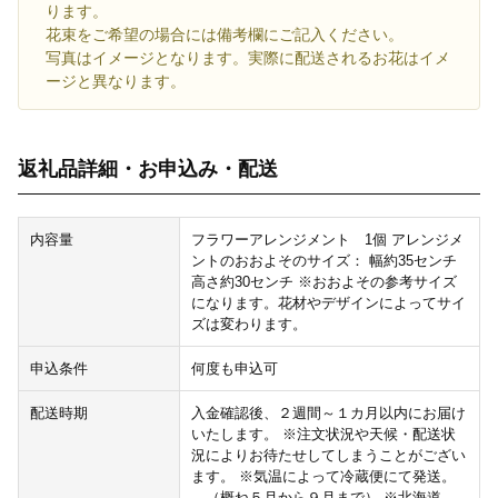
ります。
花束をご希望の場合には備考欄にご記入ください。
写真はイメージとなります。実際に配送されるお花はイメ
ージと異なります。
返礼品詳細・お申込み・配送
内容量
フラワーアレンジメント 1個 アレンジメ
ントのおおよそのサイズ： 幅約35センチ
高さ約30センチ ※おおよその参考サイズ
になります。花材やデザインによってサイ
ズは変わります。
申込条件
何度も申込可
配送時期
入金確認後、２週間～１カ月以内にお届け
いたします。 ※注文状況や天候・配送状
況によりお待たせしてしまうことがござい
ます。 ※気温によって冷蔵便にて発送。
（概ね５月から９月まで） ※北海道、