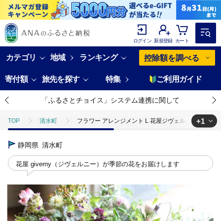
ログイン
新規登録
カート
カテゴリ
地域
ランキング
控除額を調べる
寄付額
旅先を探す
特集
ご利用ガイド
「ふるさとチョイス」システム連携に関して
+1
TOP
清水町
フラワー アレンジメント L 花屋ジヴェルニー 花 ギフト
TOP
日用品・雑貨
花・観葉植物
静岡県
清水町
花屋 giverny（ジヴェルニー）が季節の花をお届けします