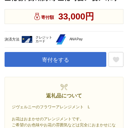
33,000円
寄付額
クレジット
決済方法
ANA Pay
カード
寄付をする
お気に入
返礼品について
ジヴェルニーのフラワーアレンジメント L
お花はおまかせのアレンジメントです。
ご希望のお色味やお花の雰囲気などは完全におまかせにな