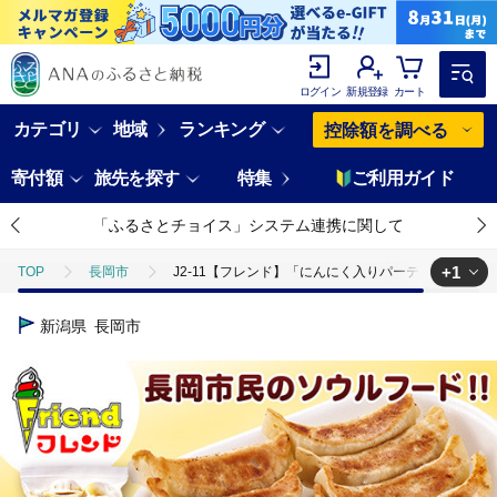
ログイン
新規登録
カート
カテゴリ
地域
ランキング
控除額を調べる
寄付額
旅先を探す
特集
ご利用ガイド
「ふるさとチョイス」システム連携に関して
+1
TOP
長岡市
J2-11【フレンド】「にんにく入りパーティーぎょうざ
TOP
加工食品
惣菜・レトルト
餃子
新潟県
長岡市