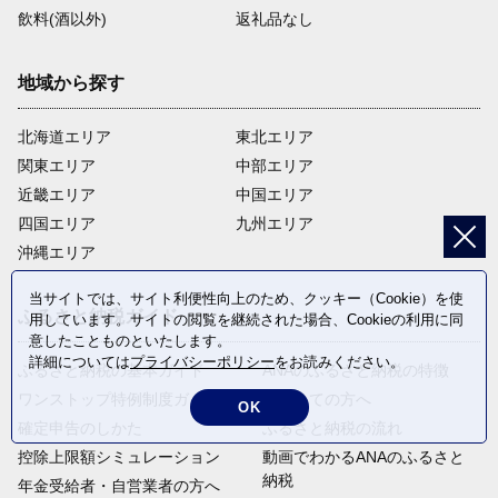
飲料(酒以外)
返礼品なし
地域から探す
北海道エリア
東北エリア
関東エリア
中部エリア
近畿エリア
中国エリア
四国エリア
九州エリア
沖縄エリア
当サイトでは、サイト利便性向上のため、クッキー（Cookie）を使
ふるさと納税ガイド
用しています。サイトの閲覧を継続された場合、Cookieの利用に同
意したことものといたします。
詳細については
プライバシーポリシー
をお読みください。
ふるさと納税の基本ガイド
ANAのふるさと納税の特徴
ワンストップ特例制度ガイド
はじめての方へ
OK
確定申告のしかた
ふるさと納税の流れ
控除上限額シミュレーション
動画でわかるANAのふるさと
納税
年金受給者・自営業者の方へ