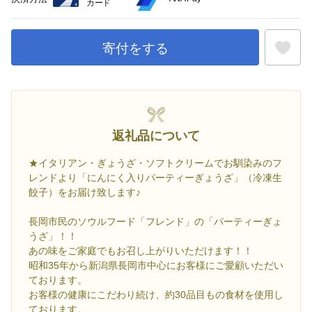
カード
寄付をする
お気に入
返礼品について
★イタリアン・ぎょうざ・ソフトクリームでお馴染みのフ
レンドより「にんにく入りパーティーぎょうざ」（冷凍生
餃子）をお届け致します♪
長岡市民のソウルフード「フレンド」の「パーティーぎょ
うざ」！！
あの味をご家庭でもお召し上がりいただけます！！
昭和35年から新潟県長岡市中心にお客様にご愛顧いただい
ております。
お客様の健康にこだわり続け、約30品目もの食材を使用し
ております。