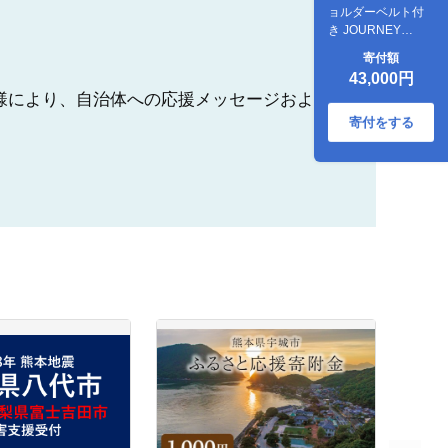
ョルダーベルト付
き JOURNEY
POUCH BAG ブラ
寄付額
ック×モノトーン｜
43,000円
藤巻百貨店 ショル
様により、自治体への応援メッセージおよ
ダーバッグ ポーチ
バッグ ナイロン
寄付をする
[0767]