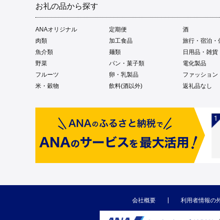
お礼の品から探す
ANAオリジナル
定期便
酒
肉類
加工食品
旅行・宿泊・
魚介類
麺類
日用品・雑貨
野菜
パン・菓子類
電化製品
フルーツ
卵・乳製品
ファッション
米・穀物
飲料(酒以外)
返礼品なし
会社概要
利用者情報の