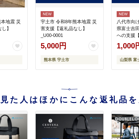
熊本地震 災
宇土市 令和8年熊本地震 災
八代市向け
なし】
害支援【返礼品なし】
県富士吉
_U00-0001
への支援
5,000円
1,000
熊本県 宇土市
山梨県 富
を見た人はほかにこんな返礼品を