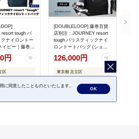
LOOP]
[DOUBLELOOP] 藤巻百貨
esort tough バ
店別注：JOURNEY resort
ックナイロントー
tough バリスティックナイ
ネイビー｜藤巻百
ロントートバッグ (ショル
グ 限定モデル ト
ダー付き ミディアムプラス
00円
126,000円
ク
ブラック)｜藤巻百貨店 バ
LOOP ダブルルー
ッグ 限定モデル トート バ
立区
東京都 足立区
ッキ 3WAY 肩
ック DOUBLELOOP ダブ
]
ルループ 防弾チョッキ
の利用に同意したことものといたします。
3WAY 肩掛け [0936]
OK