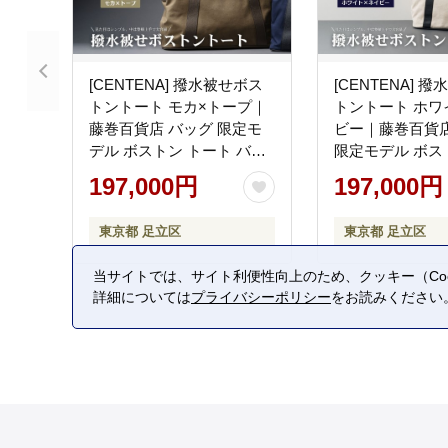
[CENTENA] 撥水被せボス
[CENTENA] 
トントート モカ×トープ｜
トントート ホワ
藤巻百貨店 バッグ 限定モ
ビー｜藤巻百貨店
デル ボストン トート バッ
限定モデル ボス
ク CENTENA センテナ
ト バック CENT
197,000円
197,000円
[1440]
テナ [1441]
東京都 足立区
東京都 足立区
当サイトでは、サイト利便性向上のため、クッキー（Coo
詳細については
プライバシーポリシー
をお読みください