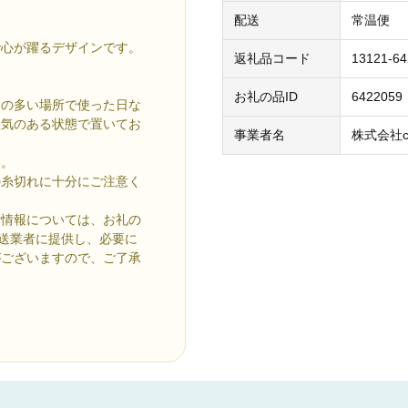
配送
常温便
で心が躍るデザインです。
返礼品コード
13121-6
お礼の品ID
6422059
リの多い場所で使った日な
湿気のある状態で置いてお
事業者名
株式会社c
い。
の糸切れに十分にご注意く
附情報については、お礼の
配送業者に提供し、必要に
がございますので、ご了承