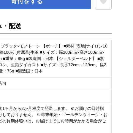
寄付をする
み・配送
お気に入り登録
ブラック×モノトーン 【ポーチ】 ■素材 [表地]ナイロン10
]綿100% [付属革]牛革 ■サイズ：幅200mm×高さ100mm×
m ■重量：95g ■製造国：日本 【ショルダーベルト】 ■素
ン、亜鉛ダイカスト ■サイズ：長さ72cm～129cm、幅2
重量：76g ■製造国：日本
込可
後1ヶ月から2か月程度で発送します。 ※お届けの日時指
けしておりません。 ※年末年始・ゴールデンウィーク・お
どの長期休暇中は、お届けまでにお時間がかかる場合がご
。