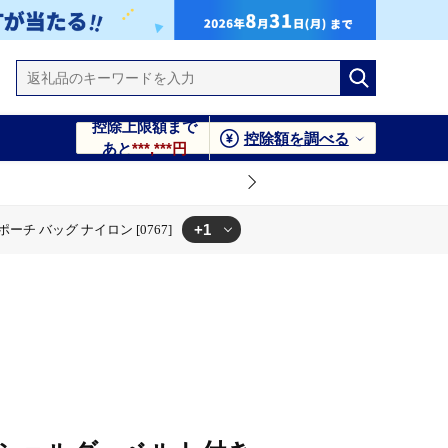
控除上限額まで
控除額を調べる
あと
***,***円
+1
ーチ バッグ ナイロン [0767]