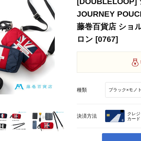
[DOUBLELOO
JOURNEY PO
藤巻百貨店 ショ
ロン [0767]
種類
クレジ
決済方法
カード