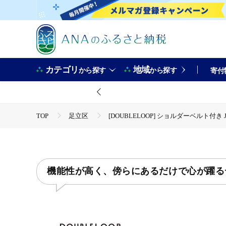
カテゴリ
地域
から探す
から探す
寄付
TOP
足立区
[DOUBLELOOP] ショルダーベルト付き
TOP
ファッション
鞄
機能性が高く、傍らにあるだけで心が躍る