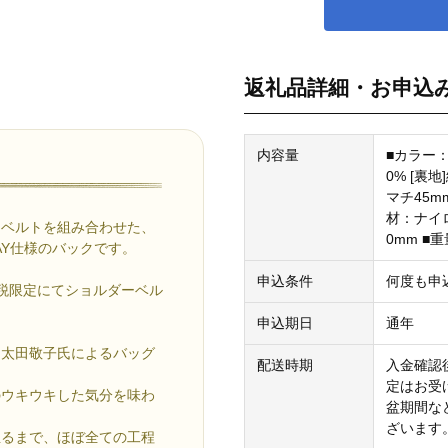
返礼品詳細・お申込
内容量
■カラー：
0% [裏地
マチ45m
材：ナイロ
たベルトを組み合わせた、
0mm ■
AY仕様のバックです。
申込条件
何度も申
税限定にてショルダーベル
申込期日
通年
と太田敬子氏によるバッグ
配送時期
入金確認
定はお受
のウキウキした気分を味わ
盆期間な
ざいます
至るまで、ほぼ全ての工程