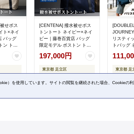
撥水被せボス
[CENTENA] 撥水被せボス
[DOUBLE
イト×ネイ
トントート ネイビー×ネイ
JOURNEY r
 バッグ
ビー｜藤巻百貨店 バッグ
リスティ
トン トー
限定モデル ボストン トー
トバッグ 
ENA セン
ト バック CENTENA セン
貨店 バッ
197,000円
111,0
テナ [1439]
ート バッ
DOUBLE
東京都 足立区
東京都 足
プ 防弾チョ
掛け [0938
kie）を使用しています。サイトの閲覧を継続された場合、Cookie
。