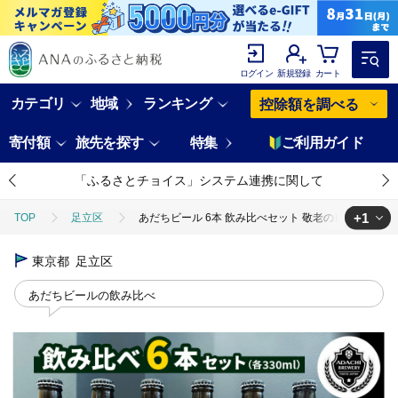
ログイン
新規登録
カート
カテゴリ
地域
ランキング
控除額を調べる
寄付額
旅先を探す
特集
ご利用ガイド
「ふるさとチョイス」システム連携に関して
+1
TOP
足立区
あだちビール 6本 飲み比べセット 敬老の日 [0709]
TOP
酒
ビール
東京都
足立区
あだちビールの飲み比べ