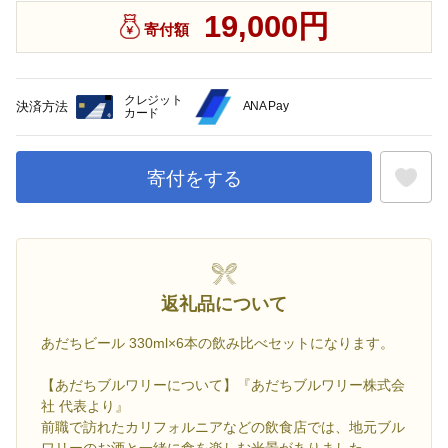
19,000円
寄付額
クレジット
決済方法
ANA Pay
カード
寄付をする
お気に入
返礼品について
あだちビール 330ml×6本の飲み比べセットになります。
【あだちブルワリーについて】『あだちブルワリー株式会
社 代表より』
前職で訪れたカリフォルニアなどの飲食店では、地元ブル
ワリーのお酒と一緒に食を楽しむ光景がありました。