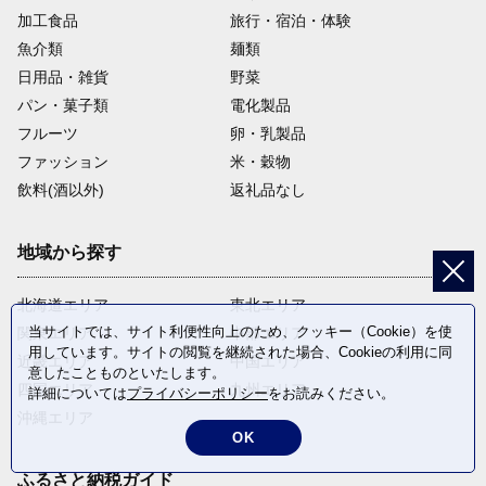
加工食品
旅行・宿泊・体験
魚介類
麺類
日用品・雑貨
野菜
パン・菓子類
電化製品
フルーツ
卵・乳製品
ファッション
米・穀物
飲料(酒以外)
返礼品なし
地域から探す
北海道エリア
東北エリア
当サイトでは、サイト利便性向上のため、クッキー（Cookie）を使
関東エリア
中部エリア
用しています。サイトの閲覧を継続された場合、Cookieの利用に同
近畿エリア
中国エリア
意したことものといたします。
四国エリア
九州エリア
詳細については
プライバシーポリシー
をお読みください。
沖縄エリア
OK
ふるさと納税ガイド