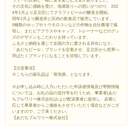
その文化に感銘を受け、地酒造りへの想いがつのり、202
4年1月より足立区にてクラフトビールの醸造を開始。
同年2月より醸造所と区内の飲食店で販売しています。
9種類のホップやトウモロコシなどの作物を自社農場で栽
培し、またビアグラスやキャップ、トレーナーなどのグッ
ズのデザインもこだわりを持っています。
ふるさと納税を通じて全国の方に愛される存在になり、
「あだちビール」ブランドを定着させ、足立区から世界へ
羽ばたくブランドになることを目指しています。
【注意事項】
※こちらの返礼品は「発泡酒」となります。
※お申し込み時に入力いただいた申請者情報及び寄附情報
については、お礼の品の送付等を行うため、事業者(あだ
ちブルワリー株式会社)および配送業者に提供し、必要に
応じて事業者からご連絡をさせていただく場合などがござ
いますので、ご了承ください。
【あだちブルワリー株式会社】