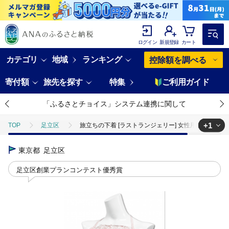
ログイン
新規登録
カート
カテゴリ
地域
ランキング
控除額を調べる
寄付額
旅先を探す
特集
ご利用ガイド
「ふるさとチョイス」システム連携に関して
+1
TOP
足立区
旅立ちの下着 [ラストランジェリー] 女性用トップス ピンク
TOP
ファッション
その他ファッション
東京都
足立区
足立区創業プランコンテスト優秀賞