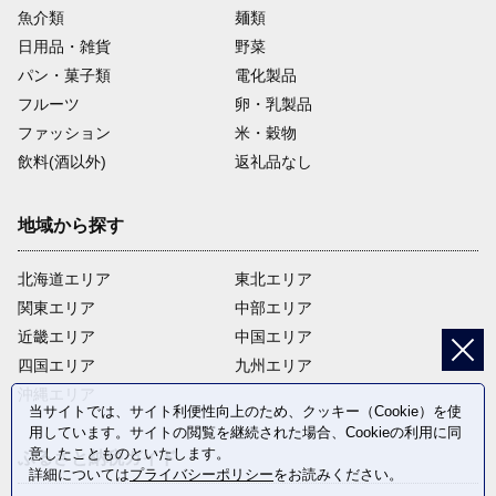
魚介類
麺類
日用品・雑貨
野菜
パン・菓子類
電化製品
フルーツ
卵・乳製品
ファッション
米・穀物
飲料(酒以外)
返礼品なし
地域から探す
北海道エリア
東北エリア
関東エリア
中部エリア
近畿エリア
中国エリア
四国エリア
九州エリア
沖縄エリア
当サイトでは、サイト利便性向上のため、クッキー（Cookie）を使
用しています。サイトの閲覧を継続された場合、Cookieの利用に同
意したことものといたします。
ふるさと納税ガイド
詳細については
プライバシーポリシー
をお読みください。