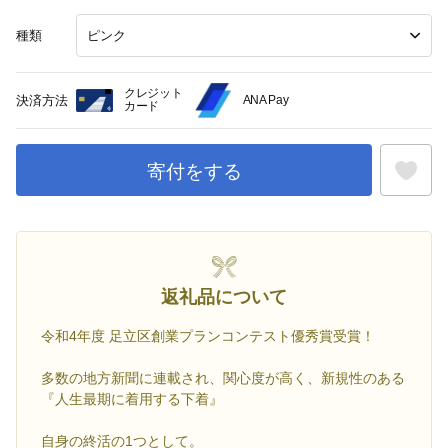
種類
クレジット
決済方法
ANA Pay
カード
寄付をする
お気に入
返礼品について
令和4年度 足立区創業プランコンテスト優秀賞受賞！
多数の地方新聞に連載され、関心度が高く、新規性のある
『人生最期に着用する下着』
自身の終活の1つとして。