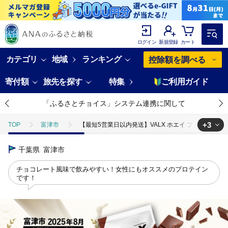
ログイン
新規登録
カート
カテゴリ
地域
ランキング
控除額を調べる
寄付額
旅先を探す
特集
ご利用ガイド
「ふるさとチョイス」システム連携に関して
+3
TOP
富津市
【最短5営業日以内発送】VALX ホエイ プロテイン チョ
TOP
加工食品
ほかの加工食品
千葉県
富津市
TOP
飲料（酒以外）
TOP
日用品・雑貨
美容雑貨
チョコレート風味で飲みやすい！女性にもオススメのプロテイン
です！