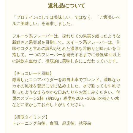
返礼品について
「プロテインにしては美味しい」ではなく、「ご褒美レベ
ルに美味しい」を追求しました。
フルーツ系フレーバーは、採れたての果実を絞ったような
新鮮さと果実感を目指して。スイーツ系フレーバーは、苦
味やコクと甘みの調和がとれた濃厚な舌触りと味わいを目
指して。一つのフレーバーを発売するまでに最低50回以上
の試飲を重ねて、徹底的に美味しさにこだわっています。
【チョコレート風味】
厳選したココアパウダーを独自比率でブレンド。濃厚なカ
カオの風味を贅沢に閉じ込めました。水で割っても牛乳で
割ったようなまろやかな口あたりをお楽しみください。付
属のスプーン2杯（約30g）程度を200〜300mlの冷たい水
などに溶かしてお召し上がりください。
【摂取タイミング】
トレーニング前後、食間、起床後、就寝前