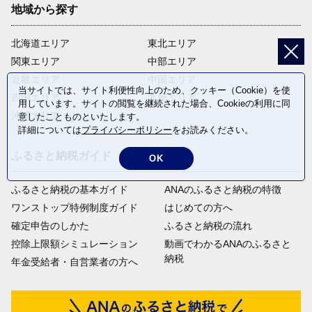
地域から探す
北海道エリア
東北エリア
関東エリア
中部エリア
近畿エリア
中国エリア
当サイトでは、サイト利便性向上のため、クッキー（Cookie）を使
四国エリア
九州エリア
用しています。サイトの閲覧を継続された場合、Cookieの利用に同
沖縄エリア
意したことものといたします。
詳細については
プライバシーポリシー
をお読みください。
ふるさと納税ガイド
OK
ふるさと納税の基本ガイド
ANAのふるさと納税の特徴
ワンストップ特例制度ガイド
はじめての方へ
確定申告のしかた
ふるさと納税の流れ
控除上限額シミュレーション
動画でわかるANAのふるさと
納税
年金受給者・自営業者の方へ