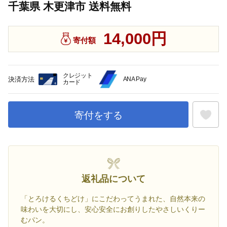
千葉県 木更津市 送料無料
14,000円
寄付額
クレジット
決済方法
ANA Pay
カード
寄付をする
お気に入
返礼品について
「とろけるくちどけ」にこだわってうまれた、自然本来の
味わいを大切にし、安心安全にお創りしたやさしいくりー
むパン。