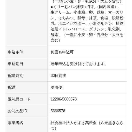
（一部に小麦・卵・乳成分・大豆を含む）
●くりーむパン抹茶：牛乳（国内製造）、
生クリーム、小麦粉、卵、砂糖、マーガリ
ン、はちみつ、酵母、抹茶、食塩、脱脂粉
乳、ホエイパウダー、小麦グルテン、植物
油脂／トレハロース、グリシン、乳化剤、
酵素、（一部に小麦・卵・乳成分・大豆を
含む）
申込条件
何度も申込可
申込期日
通年申込を受け付けております。
配送時期
30日前後
配送
冷凍便
返礼品コード
12206-5666578
お礼の品ID
5666578
事業者名
社会福祉法人かずさ萬燈会（八天堂きさら
づ）