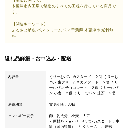
木更津市内工場で製造のすべての工程を行っている商品で
す。
【関連キーワード】
ふるさと納税 パン クリームパン 千葉県 木更津市 送料無
料
返礼品詳細・お申込み・配送
内容量
くりーむパン カスタード ２個 くりーむ
パン 生クリーム＆カスタード ２個 くり
ーむパン チョコレート ２個 くりーむパ
ン 小倉 ２個 くりーむパン 抹茶 ２個
消費期限
賞味期限：30日
アレルギー表示
卵、乳成分、小麦、大豆
＜原材料＞ ●くりーむパンカスタード：牛
乳（国内製造）、生クリーム、小麦粉、