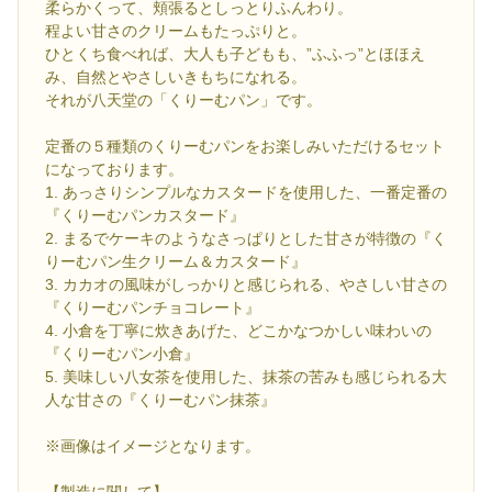
柔らかくって、頬張るとしっとりふんわり。
程よい甘さのクリームもたっぷりと。
ひとくち食べれば、大人も子どもも、”ふふっ”とほほえ
み、自然とやさしいきもちになれる。
それが八天堂の「くりーむパン」です。
定番の５種類のくりーむパンをお楽しみいただけるセット
になっております。
1. あっさりシンプルなカスタードを使用した、一番定番の
『くりーむパンカスタード』
2. まるでケーキのようなさっぱりとした甘さが特徴の『く
りーむパン生クリーム＆カスタード』
3. カカオの風味がしっかりと感じられる、やさしい甘さの
『くりーむパンチョコレート』
4. 小倉を丁寧に炊きあげた、どこかなつかしい味わいの
『くりーむパン小倉』
5. 美味しい八女茶を使用した、抹茶の苦みも感じられる大
人な甘さの『くりーむパン抹茶』
※画像はイメージとなります。
【製造に関して】