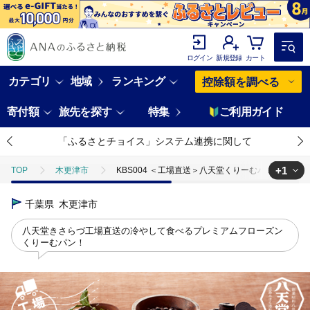
ログイン
新規登録
カート
カテゴリ
地域
ランキング
控除額を調べる
寄付額
旅先を探す
特集
ご利用ガイド
「ふるさとチョイス」システム連携に関して
+1
TOP
木更津市
KBS004 ＜工場直送＞八天堂くりーむパン定番５種
TOP
パン・菓子類
パン
千葉県
木更津市
八天堂きさらづ工場直送の冷やして食べるプレミアムフローズン
くりーむパン！