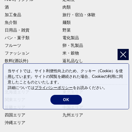
酒
肉類
加工食品
旅行・宿泊・体験
魚介類
麺類
日用品・雑貨
野菜
パン・菓子類
電化製品
フルーツ
卵・乳製品
ファッション
米・穀物
飲料(酒以外)
返礼品なし
当サイトでは、サイト利便性向上のため、クッキー（Cookie）を使
用しています。サイトの閲覧を継続された場合、Cookieの利用に同
地域から探す
意したことものといたします。
詳細については
プライバシーポリシー
をお読みください。
北海道エリア
東北エリア
関東エリア
中部エリア
OK
近畿エリア
中国エリア
四国エリア
九州エリア
沖縄エリア