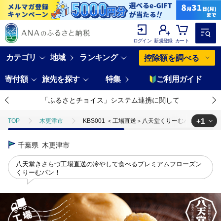
ログイン
新規登録
カート
カテゴリ
地域
ランキング
控除額を調べる
寄付額
旅先を探す
特集
ご利用ガイド
「ふるさとチョイス」システム連携に関して
+1
TOP
木更津市
KBS001 ＜工場直送＞八天堂くりーむパンカスター
TOP
パン・菓子類
パン
千葉県
木更津市
八天堂きさらづ工場直送の冷やして食べるプレミアムフローズン
くりーむパン！