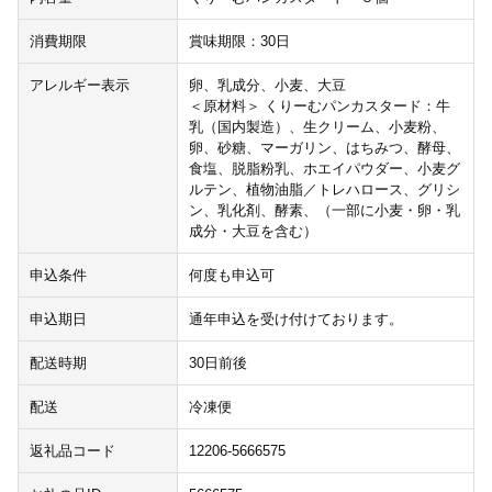
消費期限
賞味期限：30日
アレルギー表示
卵、乳成分、小麦、大豆
＜原材料＞ くりーむパンカスタード：牛
乳（国内製造）、生クリーム、小麦粉、
卵、砂糖、マーガリン、はちみつ、酵母、
食塩、脱脂粉乳、ホエイパウダー、小麦グ
ルテン、植物油脂／トレハロース、グリシ
ン、乳化剤、酵素、（一部に小麦・卵・乳
成分・大豆を含む）
申込条件
何度も申込可
申込期日
通年申込を受け付けております。
配送時期
30日前後
配送
冷凍便
返礼品コード
12206-5666575