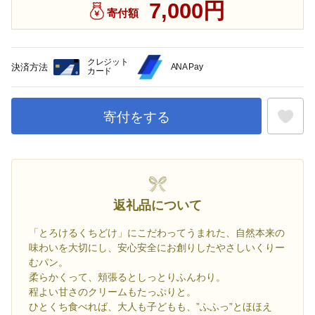
7,000円
寄付額
クレジット
決済方法
ANA Pay
カード
寄付をする
お気に入
返礼品について
「とろけるくちどけ」にこだわってうまれた、自然本来の
味わいを大切にし、安心安全にお創りしたやさしいくりー
むパン。
柔らかくって、頬張るとしっとりふんわり。
程よい甘さのクリームもたっぷりと。
ひとくち食べれば、大人も子どもも、”ふふっ”とほほえ