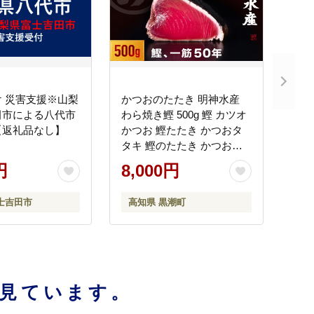
 災害支援※山梨
かつおのたたき 明神水産
田市による八代市
わら焼き鰹 500g 鰹 カツオ
【返礼品なし】
かつお 鰹たたき かつおタ
タキ 鰹のたたき かつおの
タタキ 藁焼き わら焼き 魚
円
8,000円
さかな 海鮮 刺身 お刺身 冷
凍 ご家庭用 グルメ 特産品
士吉田市
高知県 黒潮町
ご当地 本場 高知 黒潮町 ギ
フト 贈答品 人気 返礼品 ふ
るさと納税 魚介類 高知県
産 土佐名物 高知県 高評価
食卓 ご飯のお供 父の日 ギ
フト プレゼント[1669]
見ています。