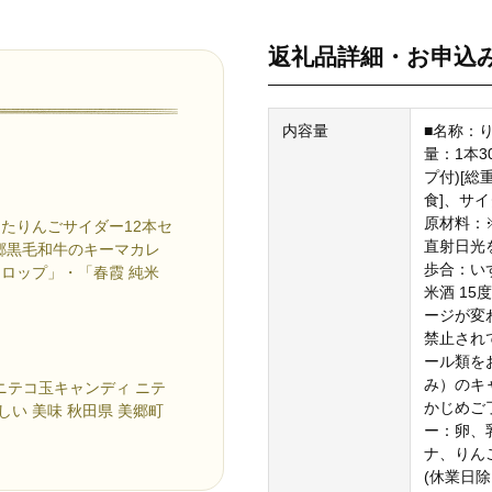
返礼品詳細・お申込
内容量
■名称：
量：1本3
プ付)[総重
食]、サイ
原材料：
たりんごサイダー12本セ
直射日光
郷黒毛和牛のキーマカレ
歩合：い
ロップ」・「春霞 純米
米酒 15
ージが変
禁止され
ール類を
み）のキ
 ニテコ玉キャンディ ニテ
かじめご
しい 美味 秋田県 美郷町
ー：卵、
ナ、りん
(休業日