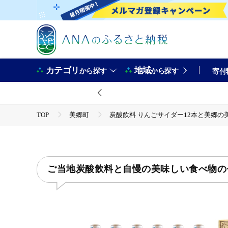
カテゴリ
地域
から探す
から探す
寄付
TOP
美郷町
炭酸飲料 りんごサイダー12本と美郷の美
TOP
肉
豚肉
TOP
飲料（酒以外）
ソフトドリンク
ほかの
TOP
酒
日本酒
ご当地炭酸飲料と自慢の美味しい食べ物の