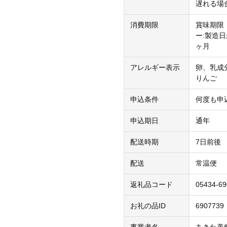
遅れる場
消費期限
賞味期限
ー:製造日
ヶ月
アレルギー表示
卵、乳成
りんご
申込条件
何度も申
申込期日
通年
配送時期
7日前後
配送
常温便
返礼品コード
05434-6
お礼の品ID
6907739