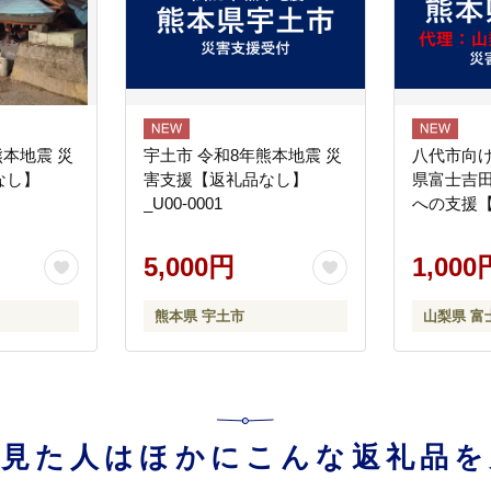
熊本地震 災
宇土市 令和8年熊本地震 災
八代市向け
なし】
害支援【返礼品なし】
県富士吉
_U00-0001
への支援
5,000円
1,000
熊本県 宇土市
山梨県 富
を見た人はほかにこんな返礼品を