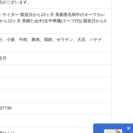
合がございます。
：サイダー:製造日から12ヶ月 美郷黒毛和牛のキーマカレ
から12ヶ月 美郷たぬ中(生中華麺(スープ付)):製造日から3
分、小麦、牛肉、豚肉、鶏肉、ゼラチン、大豆、バナナ、
込可
907739