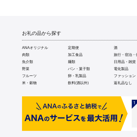
お礼の品から探す
ANAオリジナル
定期便
酒
肉類
加工食品
旅行・宿泊・
魚介類
麺類
日用品・雑貨
野菜
パン・菓子類
電化製品
フルーツ
卵・乳製品
ファッション
米・穀物
飲料(酒以外)
返礼品なし