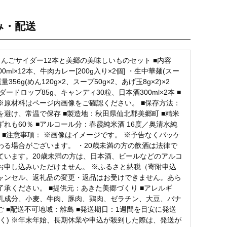
み・配送
お気に入り登録
りんごサイダー12本と美郷の美味しいものセット ■内容
00ml×12本、牛肉カレー[200g入り×2個] ・生中華麺(スー
量356g(めん120g×2、スープ50g×2、あげ玉8g×2)×2
ダードロップ85g、キャンディ30粒、日本酒300ml×2本 ■
※原材料はページ内画像をご確認ください。 ■保存方法：
を避け、常温で保存 ■製造地：秋田県仙北郡美郷町 ■精米
ずれも60％ ■アルコール分：春霞純米酒 16度／奥清水純
度 ■注意事項： ※画像はイメージです。 ※予告なくパッケ
わる場合がございます。 ・20歳未満の方の飲酒は法律で
ています。20歳未満の方は、日本酒、ビールなどのアルコ
お申し込みいただけません。 ※ふるさと納税（寄附申込
ャンセル、返礼品の変更・返品はお受けできません。あら
了承ください。 ■提供元：あきた美郷づくり ■アレルギ
乳成分、小麦、牛肉、豚肉、鶏肉、ゼラチン、大豆、バナ
ご ■配送不可地域：離島 ■発送期日：1週間を目安に発送
除く) ※年末年始、長期休業や申込が殺到した際は、発送が