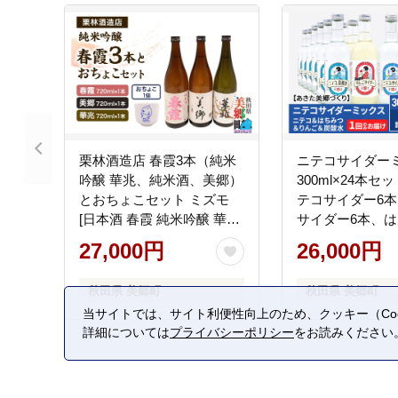
栗林酒造店 春霞3本（純米
ニテコサイダー
吟醸 華兆、純米酒、美郷）
300ml×24本セ
とおちょこセット ミズモ
テコサイダー6
[日本酒 春霞 純米吟醸 華兆
サイダー6本、
純米酒 美郷 720ml おちょ
イダー6本、炭酸
27,000円
26,000円
こ ミズモ]
きた美郷づくり
秋田県 美郷町
秋田県 美郷町
当サイトでは、サイト利便性向上のため、クッキー（Coo
詳細については
プライバシーポリシー
をお読みください