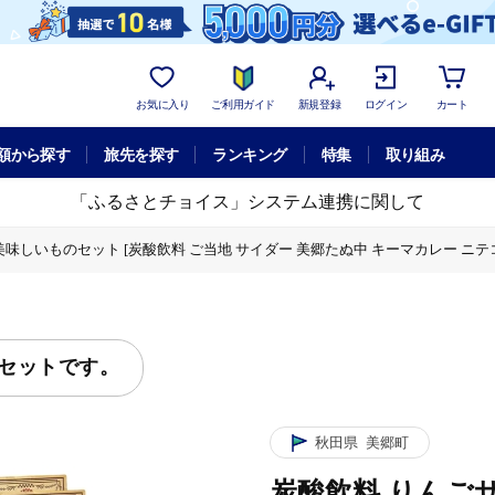
お気に入り
ご利用ガイド
新規登録
ログイン
カート
額から探す
旅先を探す
ランキング
特集
取り組み
「ふるさとチョイス」システム連携に関して
味しいものセット [炭酸飲料 ご当地 サイダー 美郷たぬ中 キーマカレー ニテコ
ソフトドリンク
セットです。
秋田県
美郷町
炭酸飲料 りんご