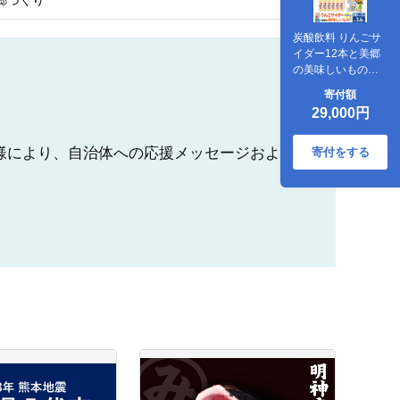
郷づくり
炭酸飲料 りんごサ
イダー12本と美郷
の美味しいものセ
ット [炭酸飲料 ご当
寄付額
地 サイダー 美郷た
29,000円
ぬ中 キーマカレー
ニテコ玉キャンデ
ィ ニテコサイダー
様により、自治体への応援メッセージおよ
寄付をする
ドロップ 日本酒 純
米酒 春霞 奥清水 お
いしい 美味 秋田県
美郷町]