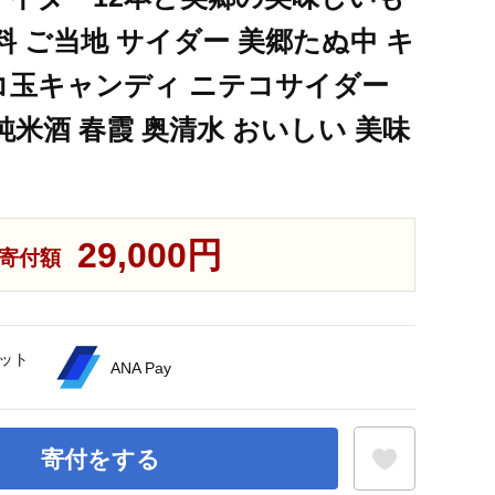
料 ご当地 サイダー 美郷たぬ中 キ
コ玉キャンディ ニテコサイダー
純米酒 春霞 奥清水 おいしい 美味
29,000円
寄付額
ット
ANA Pay
寄付をする