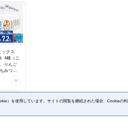
ミックス
ット 4種（ニ
本、りんご
はちみつサ
水6本）あ
kie）を使用しています。サイトの閲覧を継続された場合、Cookie
。