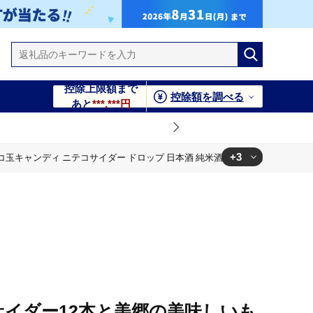
控除上限額まで
控除額を調べる
あと
***,***円
+3
玉キャンディ ニテコサイダー ドロップ 日本酒 純米酒 春霞 奥清水 おいしい 
サイダー12本と美郷の美味しいも