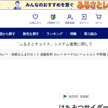
お気に入り
ご利用ガイド
新規登録
ログイン
カート
額から探す
旅先を探す
ランキング
特集
取り組み
「ふるさとチョイス」システム連携に関して
ー・美郷まんまのセット 炭酸飲料 カレー キーマカレー レトルト 中華麺 まぜご
ソフトドリンク
秋田県
美郷町
はちみつサイダー