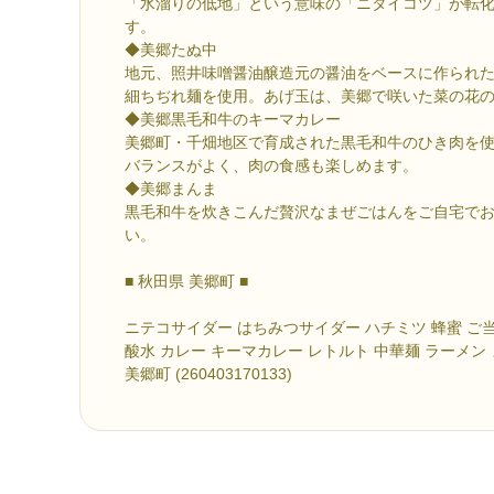
「水溜りの低地」という意味の「ニタイコツ」が転
す。
◆美郷たぬ中
地元、照井味噌醤油醸造元の醤油をベースに作られ
細ちぢれ麺を使用。あげ玉は、美郷で咲いた菜の花
◆美郷黒毛和牛のキーマカレー
美郷町・千畑地区で育成された黒毛和牛のひき肉を
バランスがよく、肉の食感も楽しめます。
◆美郷まんま
黒毛和牛を炊きこんだ贅沢なまぜごはんをご自宅で
い。
■ 秋田県 美郷町 ■
ニテコサイダー はちみつサイダー ハチミツ 蜂蜜 ご当
酸水 カレー キーマカレー レトルト 中華麺 ラーメン
美郷町 (260403170133)