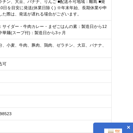
ラチン、大豆、バナナ、りんご ■配送不可地域：離島 ■発
10日を目安に発送(休業日除く) ※年末年始、長期休業や申
した際は、発送が遅れる場合がございます。
：サイダー・牛肉カレー・まぜごはんの素：製造日から12
中華麺(スープ付)：製造日から3ヶ月
分、小麦、牛肉、豚肉、鶏肉、ゼラチン、大豆、バナナ、
込可
798523