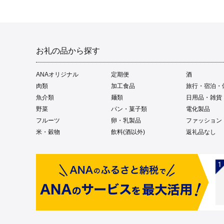
お礼の品から探す
ANAオリジナル
定期便
酒
肉類
加工食品
旅行・宿泊・
魚介類
麺類
日用品・雑貨
野菜
パン・菓子類
電化製品
フルーツ
卵・乳製品
ファッション
米・穀物
飲料(酒以外)
返礼品なし