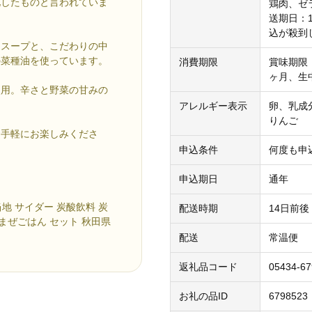
化したものと言われていま
鶏肉、ゼ
送期日：
込が殺到
たスープと、こだわりの中
の菜種油を使っています。
消費期限
賞味期限
ヶ月、生
使用。辛さと野菜の甘みの
アレルギー表示
卵、乳成
りんご
お手軽にお楽しみくださ
申込条件
何度も申
申込期日
通年
地 サイダー 炭酸飲料 炭
配送時期
14日前後
 まぜごはん セット 秋田県
配送
常温便
返礼品コード
05434-6
お礼の品ID
6798523