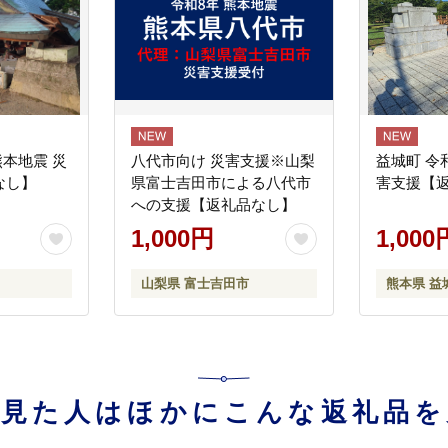
熊本地震 災
八代市向け 災害支援※山梨
益城町 令
なし】
県富士吉田市による八代市
害支援【
への支援【返礼品なし】
1,000円
1,000
山梨県 富士吉田市
熊本県 益
を見た人はほかにこんな返礼品を