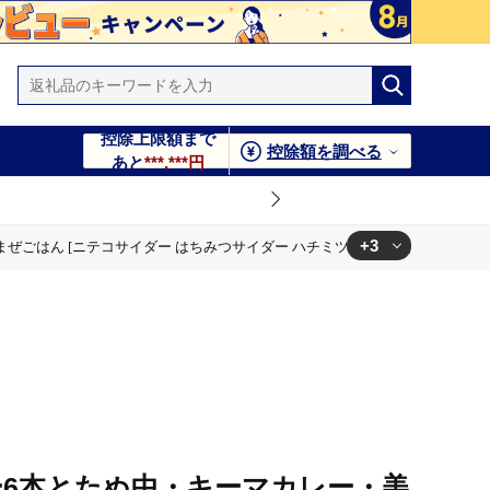
控除上限額まで
控除額を調べる
あと
***,***円
+3
はん [ニテコサイダー はちみつサイダー ハチミツ 蜂蜜 ご当地 サイダー 炭
6本とたぬ中・キーマカレー・美