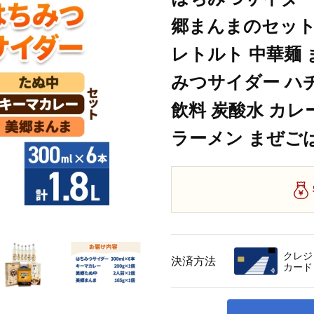
郷まんまのセット
レトルト 中華麺 
みつサイダー ハチ
飲料 炭酸水 カレ
ラーメン まぜごは
クレジ
決済方法
カード