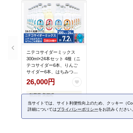
ニテコサイダーミックス
300ml×24本セット 4種（ニ
テコサイダー6本、りんご
サイダー6本、はちみつサ
イダー6本、炭酸水6本）あ
26,000円
きた美郷づくり
秋田県 美郷町
当サイトでは、サイト利便性向上のため、クッキー（Coo
詳細については
プライバシーポリシー
をお読みください