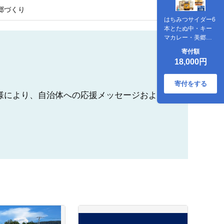
郷づくり
はちみつサイダー6
本とたぬ中・キー
マカレー・美郷ま
んまのセット 炭酸
寄付額
飲料 カレー キーマ
18,000円
カレー レトルト 中
華麺 まぜごはん [ニ
テコサイダー はち
寄付をする
みつサイダー ハチ
様により、自治体への応援メッセージおよ
ミツ 蜂蜜 ご当地 サ
イダー 炭酸飲料 炭
酸水 カレー キーマ
カレー レトルト 中
華麺 ラーメン まぜ
ごはん セット 秋田
県 美郷町]