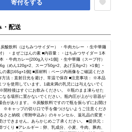
寄付をする
み・配送
お気に入り登録
・炭酸飲料（はちみつサイダー） ・牛肉カレー ・生中華麺
付） ・まぜごはんの素 ■内容量：・はちみつサイダー 1本
×6本 ・牛肉カレー[200g入り×1個] ・生中華麺（スープ付）
6g（めん120g×2、スープ50g×2、あげ玉8g×2）×1食] ・
の素[165g×1個] ■原材料：ページ内画像をご確認くださ
保存方法：直射日光を避け、常温で保存 ■注意事項： ※本品
ミツを使用しています。1歳未満の乳児には与えないでく
 ※開栓後はすぐにお飲みください。 ※瓶のまま凍らせた
になる場所に置かないでください。瓶内圧が上がり容器が
場合があります。 ※炭酸飲料ですので瓶を振らずにお開け
。 ※キャップの切り口で手を傷つけないようご注意くださ
ふるさと納税（寄附申込み）のキャンセル、返礼品の変更・
受けできません。あらかじめご了承ください。 ■提供元：
郷づくり ■アレルギー：卵、乳成分、小麦、牛肉、豚肉、