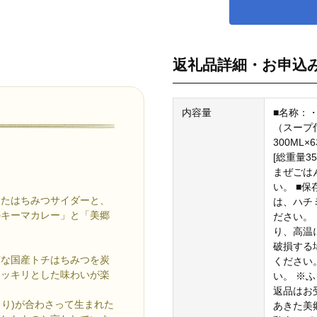
返礼品詳細・お申込
内容量
■名称：
（スープ
300ML
[総重量35
まぜごはん
い。 ■
したはちみつサイダーと、
は、ハチ
のキーマカレー」と「美郷
ださい。
り、高温
破損する
質な国産トチはちみつを炭
ください
スッキリとした味わいが楽
い。 ※
返品はお
まり)が合わさって生まれた
あきた美