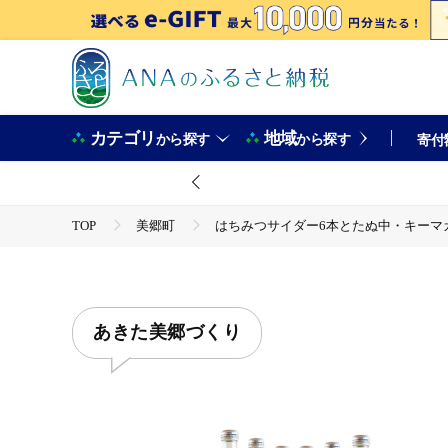
カテゴリ
地域
から探す
から探す
寄付
TOP
美郷町
はちみつサイダー6本とたぬ中・キーマカレ
TOP
肉
牛肉
TOP
加工食品
惣菜・レトルト
TOP
飲料（酒以外）
ソフトドリンク
ほかの
あきた美郷づくり