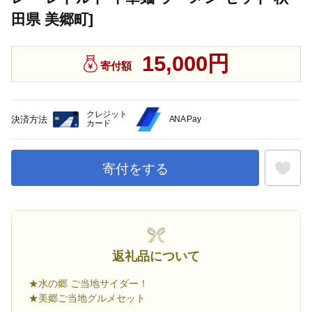
田県 美郷町]
15,000円
寄付額
クレジット
決済方法
ANA Pay
カード
寄付をする
お気に入
返礼品について
★水の郷 ご当地サイダー！
★美郷ご当地グルメセット