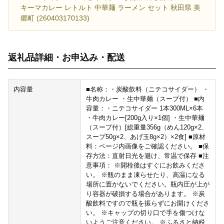
キーマカレー レトルト 中華麺 ラーメン セット 秋田県 美
郷町 (260403170133)
返礼品詳細・お申込み・配送
内容量
■名称：・炭酸飲料（ニテコサイダー） ・
牛肉カレー ・生中華麺（スープ付） ■内
容量：・ニテコサイダー 1本300ML×6本
・牛肉カレー[200g入り×1個] ・生中華麺
（スープ付）[総重量356g（めん120g×2、
スープ50g×2、あげ玉8g×2）×2食] ■原材
料：ページ内画像をご確認ください。 ■保
存方法：直射日光を避け、常温で保存 ■注
意事項： ※開栓後はすぐにお飲みくださ
い。 ※瓶のまま凍らせたり、高温になる
場所に置かないでください。瓶内圧が上が
り容器が破損する場合があります。 ※炭
酸飲料ですので瓶を振らずにお開けくださ
い。 ※キャップの切り口で手を傷つけな
いようご注意ください。 ※ふるさと納税