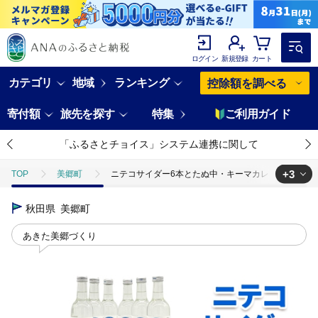
ログイン
新規登録
カート
カテゴリ
地域
ランキング
控除額を調べる
寄付額
旅先を探す
特集
ご利用ガイド
「ふるさとチョイス」システム連携に関して
+3
TOP
美郷町
ニテコサイダー6本とたぬ中・キーマカレーのセット 炭酸飲
TOP
肉
牛肉
秋田県
美郷町
TOP
加工食品
惣菜・レトルト
TOP
飲料（酒以外）
ソフトドリンク
ほかのソフトドリンク
あきた美郷づくり