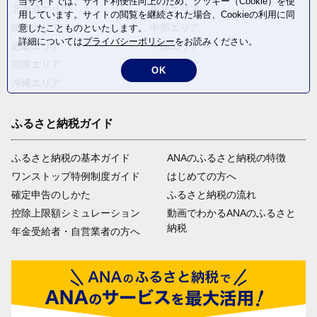
当サイトでは、サイト利便性向上のため、クッキー（Cookie）を使
北海道エリア
東北エリア
用しています。サイトの閲覧を継続された場合、Cookieの利用に同
関東エリア
中部エリア
意したことものといたします。
詳細については
プライバシーポリシー
をお読みください。
近畿エリア
中国エリア
四国エリア
九州エリア
OK
沖縄エリア
ふるさと納税ガイド
ふるさと納税の基本ガイド
ANAのふるさと納税の特徴
ワンストップ特例制度ガイド
はじめての方へ
確定申告のしかた
ふるさと納税の流れ
控除上限額シミュレーション
動画でわかるANAのふるさと
納税
年金受給者・自営業者の方へ