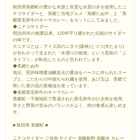
秋田県美郷町の豊かな水源と良質な水質の水を使用したニ
テコサイダーと、美郷ご当地グルメ「美郷たぬ中」と「美
郷黒毛和牛のキーマカレー」をセットにしてみました。
◆ニテコサイダー
明治35年の創業以来、120年守り継がれた伝統のサイダー
の味です。
※ニテコとは：アイヌ語のニタイ(森林)とコツ(水たまり)
が合わさって生まれた「水溜りの低地」という意味の「ニ
タイコツ」が転化したものと言われています。
◆美郷たぬ中
地元、照井味噌醤油醸造元の醤油をベースに作られたスー
プと、こだわりの中細ちぢれ麺を使用。あげ玉は、美郷で
咲いた菜の花の菜種油を使っています。
◆美郷黒毛和牛のキーマカレー
美郷町・千畑地区で育成された黒毛和牛のひき肉を使用。
辛さと野菜の甘みのバランスがよく、肉の食感も楽しめま
す。
■ 秋田県 美郷町 ■
ニテコサイダー ご当地 サイダー 炭酸飲料 炭酸水 カレー