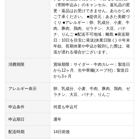
（寄附申込み）のキャンセル、返礼品の変
更・返品はお受けできません。あらかじめ
ご了承ください。 ■提供元：あきた美郷づ
くり ■アレルギー：卵、乳成分、小麦、牛
肉、豚肉、鶏肉、ゼラチン、大豆、バナ
ナ、りんご ■配送不可地域：離島 ■発送期
日：10日を目安に発送(休業日除く) ※年末
年始、長期休業や申込が殺到した際は、発
送が遅れる場合がございます。
消費期限
賞味期限：サイダー・牛肉カレー：製造日
から12ヶ月、生中華麺(スープ付)：製造日
から3ヶ月
アレルギー表示
卵、乳成分、小麦、牛肉、豚肉、鶏肉、ゼ
ラチン、大豆、バナナ、りんご
申込条件
何度も申込可
申込期日
通年
配送時期
14日前後