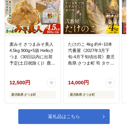
麦みそ さつまみそ美人
たけのこ 4kg 約4~10本
4.5kg 900g×5袋 Helloさ
弐番屋《2027年3月下
つま《30日以内に出荷
旬-4月下旬頃出荷》鹿児
予定(土日祝除く)》鹿児
島県 さつま町 筍 タケノ
島県 さつま町 麦味噌 味
コ---stm-nbn-2-4kg---
噌 みそ 調味料 セット
国産 麦 手作り 味噌汁
12,500円
14,000円
豚汁 送料無料---stm-hel-
1-4500g---
鹿児島県 さつま町
鹿児島県 さつま町
返礼品はこちら