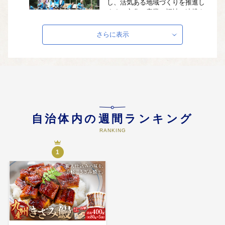
し、活気ある地域づくりを推進し
ます。文化・産業・福祉の連携を
強化し、誰もが安心して暮らせる
持続可能なまちづくりに活用しま
さらに表示
す。
04
町長が必要と認める事業
寄附金の使い道を町長に一任させ
ていただきます。
自治体内の週間ランキング
RANKING
1