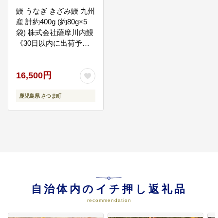
鰻 うなぎ きざみ鰻 九州
産 計約400g (約80g×5
袋) 株式会社薩摩川内鰻
《30日以内に出荷予定
(土日祝除く)》鹿児島県
さつま町 送料無料 ウナ
16,500円
ギ 丑の日 うなぎ 刻み
お取り寄せ グルメ---
stm-ung-3-400g---
鹿児島県 さつま町
自治体内のイチ押し返礼品
recommendation