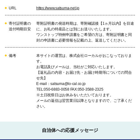
URL
https://www.satsuma-net.jp
寄付証明書の
寄附証明書の発送時期は、寄附確認後【1ヵ月以内】を目途
送付時期目安
に、お礼の特産品とは別にお送りいたします。
ワンストップ特例申請書をご希望の方は、寄附証明書と同
封の申請書に必要情報を記載の上、返送してください。
備考
本サイトの運営は、株式会社ローカルがおこなっておりま
す。
お電話及びメールは、当社がご対応いたします。
【返礼品の内容・お届け先・お届け時期等についての問合
せ先】
E-mail：satsuma@lo-cal.co.jp
TEL:050-6883-0058 FAX:050-3588-2325
※土日祝祭日はお休みをいただいております。
メールの返信は翌営業日以降となりますので、ご了承くだ
さい。
自治体への応援メッセージ