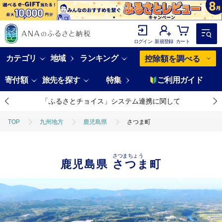
ログイン
新規登録
カート
カテゴリ
地域
ランキング
控除額を調べる
寄付額
旅先を探す
特集
ご利用ガイド
「ふるさとチョイス」システム連携に関して
TOP
九州地方
鹿児島県
さつま町
さつまちょう
鹿児島県
さつま町