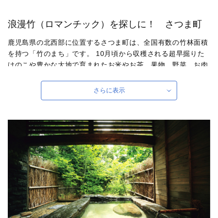
浪漫竹（ロマンチック）を探しに！ さつま町
鹿児島県の北西部に位置するさつま町は、全国有数の竹林面積
を持つ「竹のまち」です。 10月頃から収穫される超早掘りた
けのこや豊かな大地で育まれたお米やお茶、果物、野菜、お肉
などの農畜産物が豊富にある町です。 また、町内には宮之城
温泉、紫尾温泉という２つの温泉地があり、20か所以上の温泉
さらに表示
施設では、さまざまな泉質が楽しめます。さつま町は、古くか
ら町民だけでなく観光客にも愛されている、心も体も癒される
温泉地となっています。 さつま町が誇る魅力的なお礼の品を
ぜひ一度お試しいただき、さつま町の魅力をぜひ感じてみてく
ださい。
自治体ホームページは
こちら
（外部サイト）
外部サイトへ遷移します。
個人情報の保護は遷移先サイトの方針に従います。