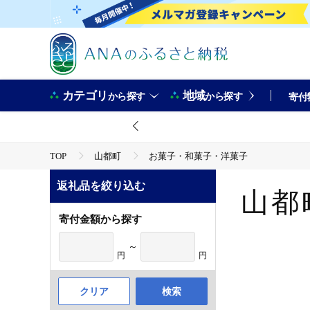
カテゴリ
地域
から探す
から探す
寄付
TOP
山都町
お菓子・和菓子・洋菓子
返礼品を絞り込む
山都
寄付金額から探す
～
円
円
クリア
検索