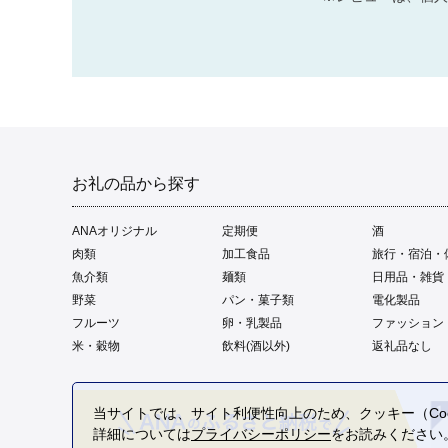
お礼の品から探す
ANAオリジナル
定期便
酒
肉類
加工食品
旅行・宿泊・
魚介類
麺類
日用品・雑貨
野菜
パン・菓子類
電化製品
フルーツ
卵・乳製品
ファッション
米・穀物
飲料(酒以外)
返礼品なし
当サイトでは、サイト利便性向上のため、クッキー（Coo
詳細については
プライバシーポリシー
をお読みください