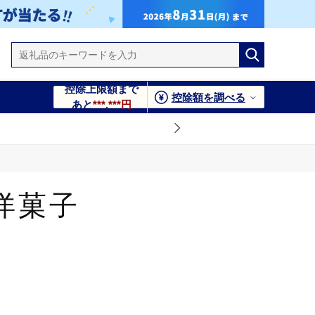
控除上限額まで
控除額を調べる
あと
***,***円
洋菓子