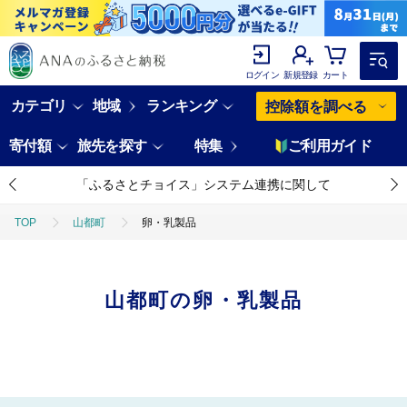
ログイン
新規登録
カート
カテゴリ
地域
ランキング
控除額を調べる
寄付額
旅先を探す
特集
ご利用ガイド
「ふるさとチョイス」システム連携に関して
TOP
山都町
卵・乳製品
山都町の卵・乳製品