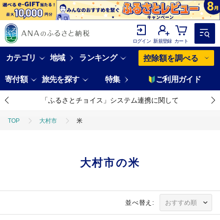
ログイン
新規登録
カート
カテゴリ
地域
ランキング
控除額を調べる
寄付額
旅先を探す
特集
ご利用ガイド
「ふるさとチョイス」システム連携に関して
TOP
大村市
米
大村市の米
並べ替え: