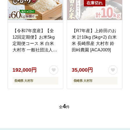
【令和7年度産】【全
【R7年産】上鈴田のお
12回定期便】お米5kg
米 計10kg (5kg×2) 白米
定期便コース 米 白米
米 長崎県産 大村市 鈴
大村市 一般社団法人大
田峠農園 [ACAJ009]
村市物産振興協会
[ACAB143]
192,000円
35,000円
長崎県 大村市
長崎県 大村市
4
全
件