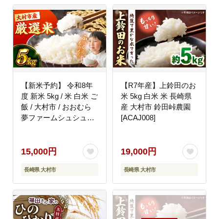
【新米予約】 令和8年
【R7年産】上鈴田のお
度 新米 5kg / 米 白米 ご
米 5kg 白米 米 長崎県
飯 / 大村市 / おおむら
産 大村市 鈴田峠農園
夢ファームシュシュ
[ACAJ008]
[ACAA008]
15,000円
19,000円
長崎県 大村市
長崎県 大村市