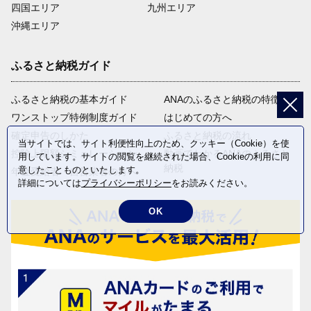
四国エリア
九州エリア
沖縄エリア
ふるさと納税ガイド
ふるさと納税の基本ガイド
ANAのふるさと納税の特徴
ワンストップ特例制度ガイド
はじめての方へ
確定申告のしかた
ふるさと納税の流れ
当サイトでは、サイト利便性向上のため、クッキー（Cookie）を使
控除上限額シミュレーション
動画でわかるANAのふるさと
用しています。サイトの閲覧を継続された場合、Cookieの利用に同
納税
意したことものといたします。
年金受給者・自営業者の方へ
詳細については
プライバシーポリシー
をお読みください。
OK