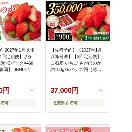
 2027年1月以降
【先行予約】【2027年1月
4回定期便】さが
以降発送】【3回定期便】
20g×2パック×4回
白石産 いちご さがほのか
】 [IBH017]
約150g×6パック/回（総計
2.7kg以上）【道の駅しろい
しカンパニー】イチゴ
00円
[IAA031]
37,000円
白石町
佐賀県 白石町