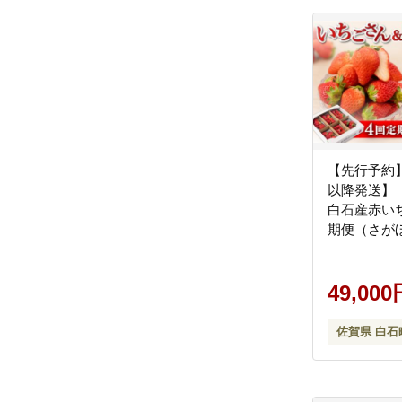
【先行予約】
以降発送】
白石産赤いち
期便（さが
さん） 約15
（総計3.6
しろいしカ
49,000
ゴ [IAA033]
佐賀県 白石