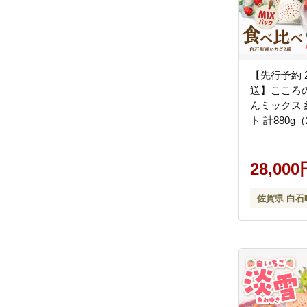
【先行予約 
送】こころ
んミックス
ト 計880g（
ク） 【Straw
紅白いちご 
物 フルーツ
28,000
ット [IBJ027
佐賀県 白石