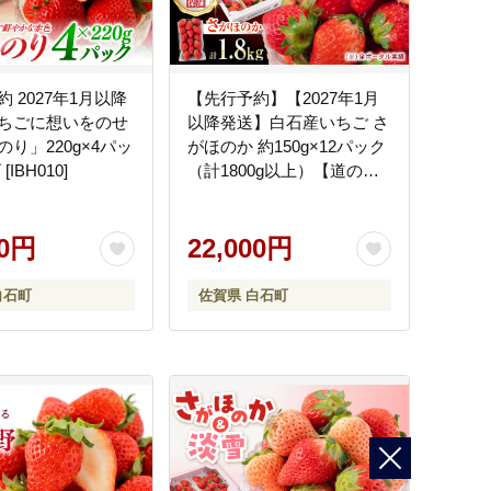
 2027年1月以降
【先行予約】【2027年1月
ちごに想いをのせ
以降発送】白石産いちご さ
り」220g×4パッ
がほのか 約150g×12パック
IBH010]
（計1800g以上）【道の駅
しろいしカンパニー】イチ
ゴ [IAA038]
00円
22,000円
白石町
佐賀県 白石町