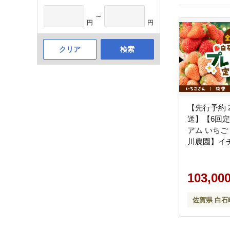
～
円
円
クリア
検索
【先行予約 
送】【6回
アム いちご
川農園】イチゴ 
103,00
佐賀県 白石