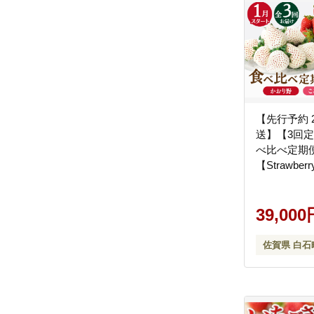
【先行予約 
送】【3回
べ比べ定期
【Strawber
[IBJ030]
39,000
佐賀県 白石