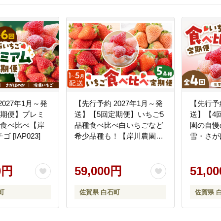
2027年1月～発
【先行予約 2027年1月～発
【先行予約
定期便】プレミ
送】【5回定期便】いちご5
送】【4
 食べ比べ【岸
品種食べ比べ白いちごなど
園の自慢
[IAP023]
希少品種も！【岸川農園】/
雪・さが
イチゴ 苺 ストロベリー
色・冷凍
[IAP010]
園】 [IAP
0円
59,000円
51,0
町
佐賀県 白石町
佐賀県 