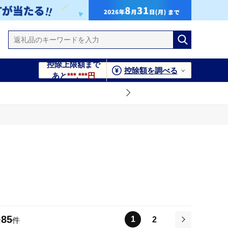
控除上限額まで
控除額を調べる
あと
***,***円
85
1
2
全
件