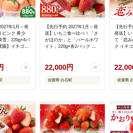
2027年1月～発
【先行予約 2027年1月～発
【先行予約
りピンク 希少
送】いちご食べ比べ！「さ
発送】い
雪」220g×4パ
がほのか」と「パールホワ
て「恋みの
農園】イチゴ
イト」220g×各2パック 計4
ク イチゴ [
パック 【ハヤシダファー
ム】イチゴ [IAQ017]
円
22,000円
22,0
町
佐賀県 白石町
佐賀県 