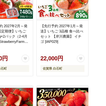
 2027年2月～発
【先行予約 2027年1月～発
回定期便】いちご
送】いちご 3品種 食べ比べ
0g×2パック（2-4月
セット 【岸川農園】 イチ
rawberryFarm-
ゴ [IAP029]
[IBJ009]
00円
22,000円
白石町
佐賀県 白石町