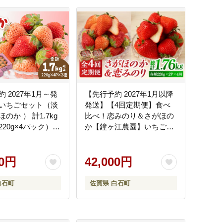
 2027年1月～発
【先行予約 2027年1月以降
いちごセット（淡
発送】【4回定期便】食べ
のか ） 計1.7kg
比べ！恋みのり＆さがほの
20g×4パック）
か【鐘ヶ江農園】いちご
 [IAP049]
[IBH008]
00円
42,000円
白石町
佐賀県 白石町