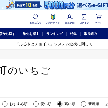
お気に入り
ご利用ガイド
新規登録
ログイン
カート
額から探す
旅先を探す
ランキング
特集
取り組み
「ふるさとチョイス」システム連携に関して
町のいちご
おすすめ順
安い順
高い順
新着順