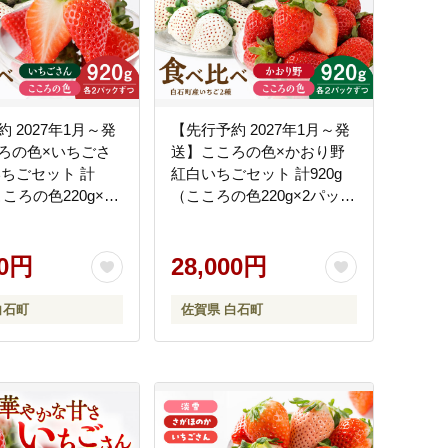
 2027年1月～発
【先行予約 2027年1月～発
ろの色×いちごさ
送】こころの色×かおり野
いちごセット 計
紅白いちごセット 計920g
こころの色220g×2
（こころの色220g×2パッ
ちごさん240g×2
ク、かおり野240g×2パッ
ク） 【StrawberryFarm-K】
erryFarm-K】 紅白
00円
紅白いちご 希少 いちご 果
28,000円
少 いちご 果物 フ
物 フルーツ かおり野 セッ
いちごさん セット
ト [IBJ025]
白石町
佐賀県 白石町