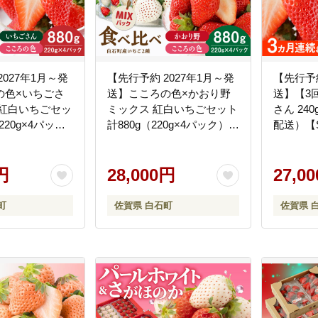
2027年1月～発
【先行予約 2027年1月～発
【先行予約
の色×いちごさ
送】こころの色×かおり野
送】【3
 紅白いちごセッ
ミックス 紅白いちごセット
さん 24
220g×4パッ
計880g（220g×4パック）
配送）【St
berryfarm-K】
【Strawberryfarm-K】 紅白
K】イチゴ 
希少 いちご 果
いちご 希少 いちご 果物 フ
 いちごさん セ
円
ルーツ かおり野 セット
28,000円
27,0
]
[IBJ029]
町
佐賀県 白石町
佐賀県 