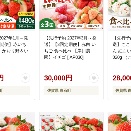
2027年1月～発
【先行予約 2027年3月～発
【先行予約
定期便】赤いち
送】【3回定期便】赤白 い
送】ここ
！かおり野＆い
ちご 食べ比べ 【岸川農
ん 紅白
園】イチゴ [IAP030]
920g （
ryFarm-K】イチ
パック、い
パック）
円
30,000円
【Strawb
28,0
いちご 希
ルーツ 
町
佐賀県 白石町
佐賀県 
[IBJ023]