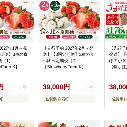
2027年1月～発
【先行予約 2027年2月～発
【先行予約
定期便】3種の食
送】【3回定期便】3種の食
発送】【
便（1）
べ比べ定期便（2）
ほのか 2
ryFarm-K】
【StrawberryFarm-K】
【鐘ヶ江農園
[IBJ031]
円
39,000円
38,0
町
佐賀県 白石町
佐賀県 