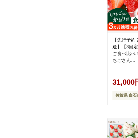
【先行予約 
送】【3回
ご食べ比べ
ちごさん
【Strawber
ゴ [IBJ007]
31,000
佐賀県 白石