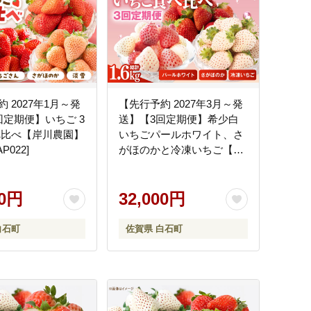
 2027年1月～発
【先行予約 2027年3月～発
回定期便】いちご 3
送】【3回定期便】希少白
べ比べ【岸川農園】
いちごパールホワイト、さ
P022]
がほのかと冷凍いちご【ハ
ヤシダファーム】イチゴ
[IAQ010]
00円
32,000円
白石町
佐賀県 白石町