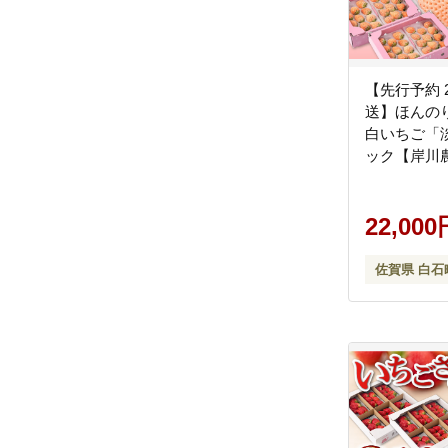
【先行予約 
送】ほんの
白いちご「淡
ック【岸川
[IAP033]
22,000
佐賀県 白石