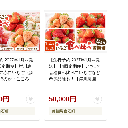
次
 2027年1月～発
【先行予約 2027年1月～発
回定期便】岸川農
送】【4回定期便】いちご4
の赤白いちご（淡
品種食べ比べ白いちごなど
ほのか・こころの
希少品種も！【岸川農園】
いちご） 【岸川農
イチゴ [IAP011]
046]
00円
50,000円
白石町
佐賀県 白石町