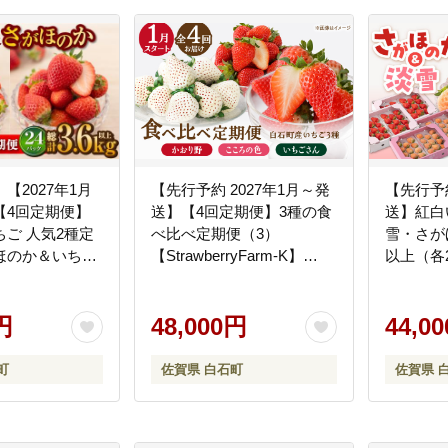
【2027年1月
【先行予約 2027年1月～発
【先行予約
【4回定期便】
送】【4回定期便】3種の食
送】紅白
ご 人気2種定
べ比べ定期便（3）
雪・さがほ
ほのか＆いちご
【StrawberryFarm-K】
以上（各2
0g×6パック/回
[IBJ032]
【岸川農園】
kg以上）【道の駅
ンパニー】イチ
円
48,000円
44,0
町
佐賀県 白石町
佐賀県 