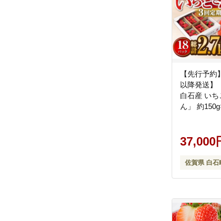
【先行予約】
以降発送】
白石産 い
ん」 約150
（総計2.7
しろいしカ
ゴ [IAA032]
37,000
佐賀県 白石