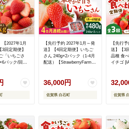
【2027年1月
【先行予約 2027年1月～発
【先行予約
【3回定期便】
送】【4回定期便】いちご
送】【3
ちご「いちごさ
さん 240g×2パック（1-4月
品種 食
g×6パック/回
配送）【StrawberryFarm-
イチゴ [IA
kg以上）【道の駅
K】イチゴ [IBJ015]
ンパニー】イチ
円
36,000円
32,0
町
佐賀県 白石町
佐賀県 