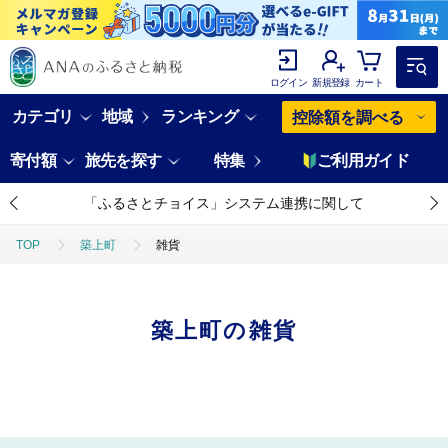
ログイン
新規登録
カート
カテゴリ
地域
ランキング
控除額を調べる
寄付額
旅先を探す
特集
ご利用ガイド
「ふるさとチョイス」システム連携に関して
TOP
築上町
雑貨
築上町の雑貨