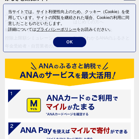
当サイトでは、サイト利便性向上のため、クッキー（Cookie）を使
ふるさと納税の基本ガイド
ANAのふるさと納税の特徴
用しています。サイトの閲覧を継続された場合、Cookieの利用に同
ワンストップ特例制度ガイド
はじめての方へ
意したことものといたします。
詳細については
プライバシーポリシー
をお読みください。
確定申告のしかた
ふるさと納税の流れ
控除上限額シミュレーション
動画でわかるANAのふるさと
OK
納税
年金受給者・自営業者の方へ