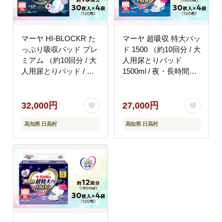
マーヤ HI-BLOCKR た
マーヤ 超吸収 特大パッ
っぷり吸収パッド プレ
ド 1500 （約10回分 / 大
ミアム （約10回分 / 大
人用尿とりパッド
人用尿とりパッド / 通
1500ml / 夜・長時間
気性 ハイブロック） 紙
用） 紙おむつ 大人用
おむつ 大人用 日用品
日用品 消耗品 ケース
消耗品 4袋入り ケース
32,000円
27,000円
高知県 日高村
高知県 日高村