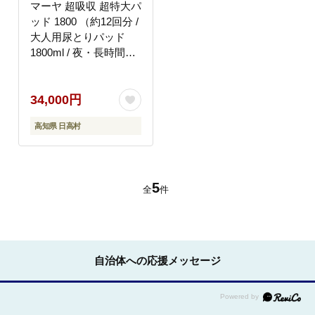
マーヤ 超吸収 超特大パ
ッド 1800 （約12回分 /
大人用尿とりパッド
1800ml / 夜・長時間
用） 紙おむつ 大人用
日用品 消耗品 ケース
34,000円
高知県 日高村
5
全
件
自治体への応援メッセージ