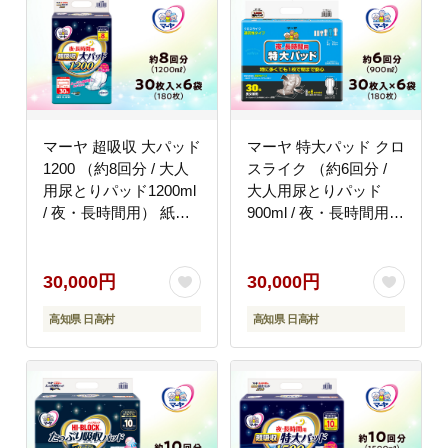
マーヤ 超吸収 大パッド
マーヤ 特大パッド クロ
1200 （約8回分 / 大人
スライク （約6回分 /
用尿とりパッド1200ml
大人用尿とりパッド
/ 夜・長時間用） 紙お
900ml / 夜・長時間用）
むつ 大人用 日用品 消
紙おむつ 大人用 日用品
耗品 ケース
消耗品 ケース
30,000円
30,000円
高知県 日高村
高知県 日高村