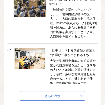
域づくり
「地域特性を活かしたまちづく
り」、「地域内経済循環の拡
大」、「人口の流出抑制・流入促
進」の3つの視点から、人口減少地
域を対象に、あらゆる分野で横断
的に施策を実施することにより、
人口減少を緩和することや
02
【仕事づくり】知的資源と産業力
で多様な仕事が生まれるまち
大学や学術研究機能の知的資源や
豊かな自然環境を活かし、国内外
の人びとと地域の交流を促進する
とともに、多様な地域資源と組み
合わせることで、魅力ある「仕
事」の創出に取り組みます。
さらに表示
03
【暮らしづくり】自然と利便性が
共存する魅力的な暮らしのあるま