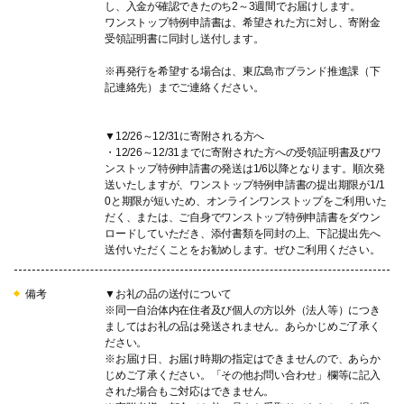
し、入金が確認できたのち2～3週間でお届けします。
ワンストップ特例申請書は、希望された方に対し、寄附金
受領証明書に同封し送付します。
※再発行を希望する場合は、東広島市ブランド推進課（下
記連絡先）までご連絡ください。
▼12/26～12/31に寄附される方へ
・12/26～12/31までに寄附された方への受領証明書及びワ
ンストップ特例申請書の発送は1/6以降となります。順次発
送いたしますが、ワンストップ特例申請書の提出期限が1/1
0と期限が短いため、オンラインワンストップをご利用いた
だく、または、ご自身でワンストップ特例申請書をダウン
ロードしていただき、添付書類を同封の上、下記提出先へ
送付いただくことをお勧めします。ぜひご利用ください。
備考
▼お礼の品の送付について
※同一自治体内在住者及び個人の方以外（法人等）につき
ましてはお礼の品は発送されません。あらかじめご了承く
ださい。
※お届け日、お届け時期の指定はできませんので、あらか
じめご了承ください。「その他お問い合わせ」欄等に記入
された場合もご対応はできません。