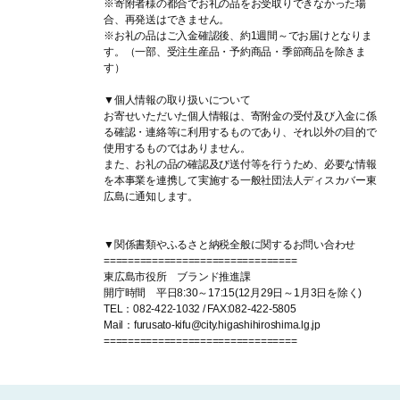
※寄附者様の都合でお礼の品をお受取りできなかった場
合、再発送はできません。
※お礼の品はご入金確認後、約1週間～でお届けとなりま
す。（一部、受注生産品・予約商品・季節商品を除きま
す）
▼個人情報の取り扱いについて
お寄せいただいた個人情報は、寄附金の受付及び入金に係
る確認・連絡等に利用するものであり、それ以外の目的で
使用するものではありません。
また、お礼の品の確認及び送付等を行うため、必要な情報
を本事業を連携して実施する一般社団法人ディスカバー東
広島に通知します。
▼関係書類やふるさと納税全般に関するお問い合わせ
================================
東広島市役所 ブランド推進課
開庁時間 平日8:30～17:15(12月29日～1月3日を除く)
TEL：082-422-1032 / FAX:082-422-5805
Mail：furusato-kifu@city.higashihiroshima.lg.jp
================================