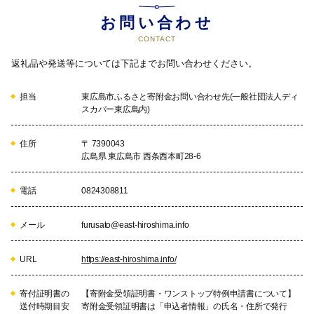
お問い合わせ
CONTACT
返礼品や発送等については下記までお問い合わせください。
担当
東広島市ふるさと寄附金お問い合わせ先(一般社団法人ディ
スカバー東広島内)
住所
〒 7390043
広島県 東広島市 西条西本町28-6
電話
0824308811
メール
furusato@east-hiroshima.info
URL
https://east-hiroshima.info/
寄付証明書の
【寄附金受領証明書・ワンストップ特例申請書について】
送付時期目安
寄附金受領証明書は「申込者情報」の氏名・住所で発行