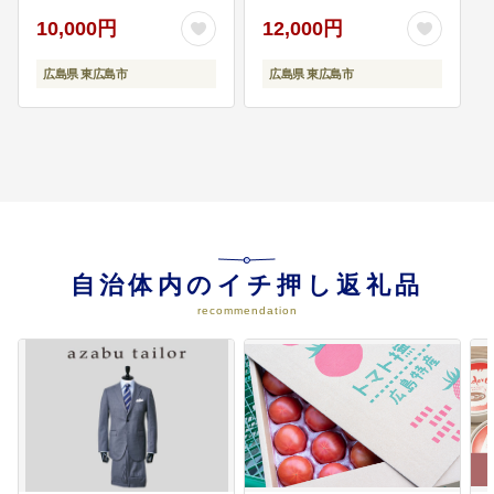
く内外からまちの魅力を支持され
10,000円
12,000円
るような中心市街地の魅力づくり
を推進し、都市としての成長に資
広島県 東広島市
広島県 東広島市
する新たな産業用地の確保、移動
手段としての基幹的な交通ネット
ワークを強化します。
06
【安心づくり】自助・互助・共
助・公助によって安心した生活を
送れるまち
行政、関係機関及び地域が連携し
自治体内のイチ押し返礼品
た防災・減災対策や、迅速かつ的
確な対応が可能な消防・救急・救
recommendation
助体制の確立を図るほか、住み慣
れた地域で生涯元気に暮らし続け
ることができるよう、健康寿命の
延伸に取り組みます。
07
【広島大学と連携したまちづくり
の推進】次世代学園都市の実現を
目指した、広島大学との連携によ