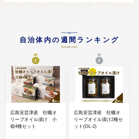
ち
豊かな自然環境と利便性の高い居
住環境の中で、持続可能であり、
誰もがいきいきと活躍できるよう
な快適な生活環境の形成を図りま
す。
自治体内の週間ランキング
RANKING
04
【人づくり】誰もが夢を持って成
長し活躍できるまち
1
2
乳幼児期における教育・保育の充
実や、知・徳・体のバランスの取
れた「生きる力」を育成する学校
教育の充実とともに、市民一人ひ
とりが自らの個性や能力を最大限
に発揮し生涯充実した人生を送れ
るまちを目指します。
広島安芸津産 牡蠣オ
広島安芸津産 牡蠣オ
05
リーブオイル漬け 小
【活力づくり】学術研究機能や多
リーブオイル漬け2種セ
様な人材の交流から新たな活力が
箱4種セット
ット(OL-2)
湧き出すまち
学術研究機能のさらなる発揮や広