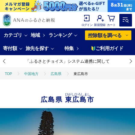
ログイン
新規登録
カート
カテゴリ
地域
ランキング
控除額を調べる
寄付額
旅先を探す
特集
ご利用ガイド
「ふるさとチョイス」システム連携に関して
TOP
中国地方
広島県
東広島市
ひがしひろしまし
広島県
東広島市