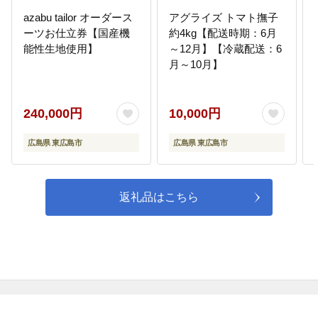
るまちづくり
azabu tailor オーダース
アグライズ トマト撫子
広島大学とともに国際的研究拠点
ーツお仕立券【国産機
約4kg【配送時期：6月
東広島の形成を目指し、大学と連
能性生地使用】
～12月】【冷蔵配送：6
携した研究開発や、学生の活動に
月～10月】
関する取組み等を推進します。
240,000円
10,000円
08
自治体におまかせ
使途の指定を本市にお任せいただ
広島県 東広島市
広島県 東広島市
きます。
返礼品はこちら