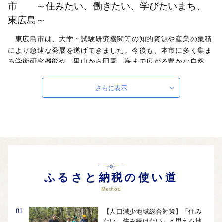
市 ～住みたい、働きたい、学びたいまち、
東広島～
東広島市は、大学・試験研究機関等の知的資源や産業の集積
により急速な発展を遂げてきました。今後も、本市に多く集ま
る学術研究機能や、里山から田園、海まで広がる豊かな自然、
多様な人材といった地域資源が相互に作用しあうことで今後
「新たな価値」が生まれることが期待されています。その新た
さらに表示
な価値が、人びとの仕事や暮らしなど、あらゆる場面で幅広く
効果的に発揮されることで、「～住みたい、働きたい、学びた
いまち、東広島～」の実現を目指します。
自治体ホームページは
こちら
（外部サイト）
外部サイトへ遷移します。
個人情報の保護は遷移先サイトの方針に従います。
ふるさと納税の使い道
Method
01
【人口減少地域総合対策】「住み
たい、住み続けたい」と思える地