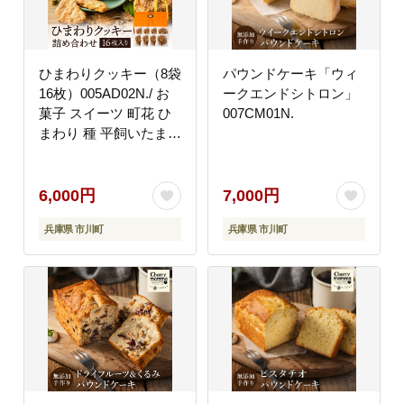
ひまわりクッキー（8袋
パウンドケーキ「ウィ
16枚）005AD02N./ お
ークエンドシトロン」
菓子 スイーツ 町花 ひ
007CM01N.
まわり 種 平飼いたまご
使用
6,000円
7,000円
兵庫県 市川町
兵庫県 市川町