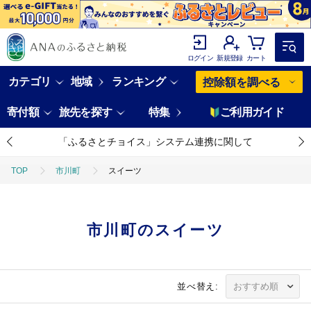
ログイン
新規登録
カート
カテゴリ
地域
ランキング
控除額を調べる
寄付額
旅先を探す
特集
ご利用ガイド
「ふるさとチョイス」システム連携に関して
TOP
市川町
スイーツ
市川町のスイーツ
並べ替え: