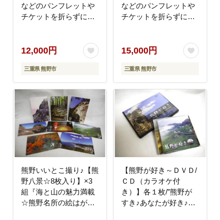
などのパンフレットや
などのパンフレットや
チケットを折らずに持
チケットを折らずに持
ち運べて便利！
ち運べて便利！
【kmkn0226】
【kmkn0227】
12,000円
15,000円
三重県 熊野市
三重県 熊野市
熊野いいとこ撮り♪【熊
【熊野が好き～ＤＶＤ/
野八景☆8枚入り】×3
ＣＤ（カラオケ付
組『海と山の魅力満載
き）】各１枚/”熊野が
☆熊野名所の絵はが
すき♪あなたが好き♪み
き』【kmkn0030】
んなが好き♪好き