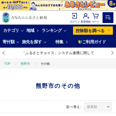
ログイン
新規登録
カート
カテゴリ
地域
ランキング
控除額を調べる
寄付額
旅先を探す
特集
ご利用ガイド
「ふるさとチョイス」システム連携に関して
TOP
熊野市
その他
熊野市のその他
並べ替え: