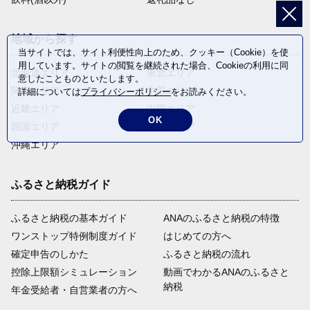
地域から探す
当サイトでは、サイト利便性向上のため、クッキー（Cookie）を使
用しています。サイトの閲覧を継続された場合、Cookieの利用に同
北海道エリア
東北エリア
意したことものといたします。
関東エリア
中部エリア
詳細については
プライバシーポリシー
をお読みください。
近畿エリア
中国エリア
OK
四国エリア
九州エリア
沖縄エリア
ふるさと納税ガイド
ふるさと納税の基本ガイド
ANAのふるさと納税の特徴
ワンストップ特例制度ガイド
はじめての方へ
確定申告のしかた
ふるさと納税の流れ
控除上限額シミュレーション
動画でわかるANAのふるさと
納税
年金受給者・自営業者の方へ