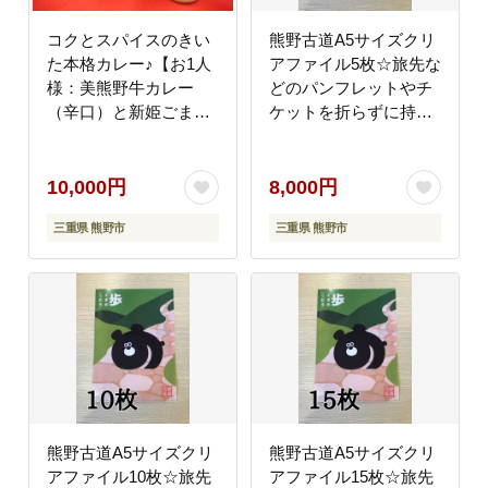
コクとスパイスのきい
熊野古道A5サイズクリ
た本格カレー♪【お1人
アファイル5枚☆旅先な
様：美熊野牛カレー
どのパンフレットやチ
（辛口）と新姫ごまド
ケットを折らずに持ち
レッシングセット】各1
運べて便利！
個【kmkn0125】
【kmkn0225】
10,000円
8,000円
三重県 熊野市
三重県 熊野市
熊野古道A5サイズクリ
熊野古道A5サイズクリ
アファイル10枚☆旅先
アファイル15枚☆旅先