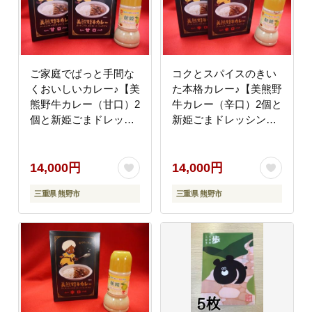
ご家庭でぱっと手間な
コクとスパイスのきい
くおいしいカレー♪【美
た本格カレー♪【美熊野
熊野牛カレー（甘口）2
牛カレー（辛口）2個と
個と新姫ごまドレッシ
新姫ごまドレッシング1
ング1本】
本】【kmkn0124】
【kmkn0123】
14,000円
14,000円
三重県 熊野市
三重県 熊野市