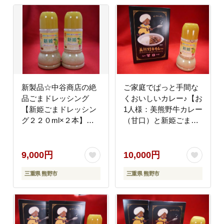
新製品☆中谷商店の絶
ご家庭でぱっと手間な
品ごまドレッシング
くおいしいカレー♪【お
【新姫ごまドレッシン
1人様：美熊野牛カレー
グ２２０ml×２本】
（甘口）と新姫ごまド
【kmkn0121】
レッシングセット】各1
個【kmkn0122】
9,000円
10,000円
三重県 熊野市
三重県 熊野市