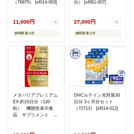
（76879） [sf014-003]
分） [sf061-007]
11,000円
27,000円
静岡県 富士市
静岡県 富士市
メタバリアプレミアム
DHCルテイン光対策30
EX 約15日分（120
日分 3ヶ月分セット
粒） 機能性表示食
（72713） [sf014-012]
品 サプリメント ダ
イエット 富士フイル
ム【16644054】 [sf001-