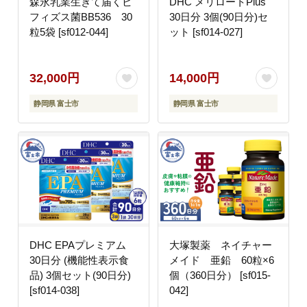
森永乳業生きて届くビ
DHC メリロートPlus
フィズス菌BB536 30
30日分 3個(90日分)セ
粒5袋 [sf012-044]
ット [sf014-027]
32,000円
14,000円
静岡県 富士市
静岡県 富士市
DHC EPAプレミアム
大塚製薬 ネイチャー
30日分 (機能性表示食
メイド 亜鉛 60粒×6
品) 3個セット(90日分)
個（360日分） [sf015-
[sf014-038]
042]