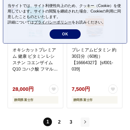
当サイトでは、サイト利便性向上のため、クッキー（Cookie）を使
用しています。サイトの閲覧を継続された場合、Cookieの利用に同
意したことものといたします。
詳細については
プライバシーポリシー
をお読みください。
OK
オキシカットプレミア
プレミアムビタミン 約
ム 健康 ビタミン L-シ
30日分（60粒）
スチン コエンザイム
【16664327】 [sf001-
Q10 コハク酸 フマル酸
039]
L-グルタミン ラクトフ
ェリン サプリメント
30日 特許取得 健康 健
28,000円
7,500円
康食品 安心 安全 静岡
静岡県 富士市
静岡県 富士市
県 富士市 [sf043-002]
1
2
3