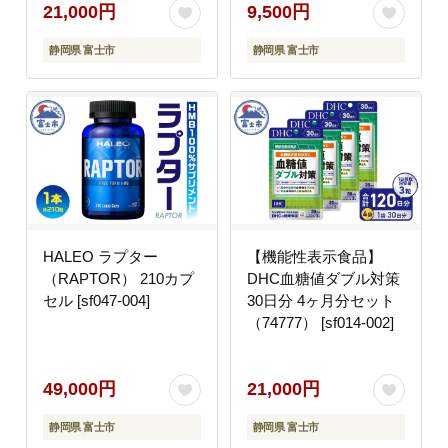
21,000円
9,500円
静岡県 富士市
静岡県 富士市
HALEO ラプター
【機能性表示食品】
（RAPTOR） 210カプ
DHC血糖値ダブル対策
セル [sf047-004]
30日分 4ヶ月分セット
（74777） [sf014-002]
49,000円
21,000円
静岡県 富士市
静岡県 富士市