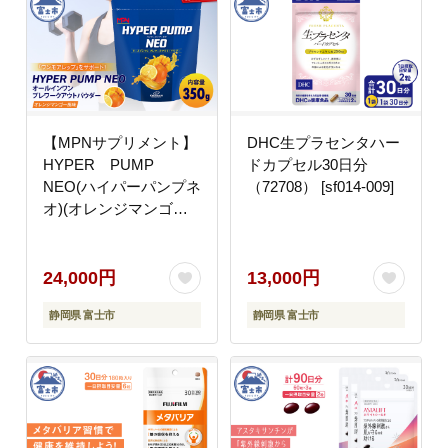
【MPNサプリメント】
DHC生プラセンタハー
HYPER PUMP
ドカプセル30日分
NEO(ハイパーパンプネ
（72708） [sf014-009]
オ)(オレンジマンゴー
風味)350ｇ [sf056-011]
24,000円
13,000円
静岡県 富士市
静岡県 富士市