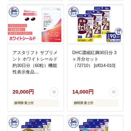
アスタリフト サプリメ
DHC濃縮紅麹30日分 3
ント ホワイトシールド
ヶ月分セット
約30日分（60粒）機能
（72710） [sf014-010]
性表示食品
【16757538】 [sf001-
038]
20,000円
14,000円
静岡県 富士市
静岡県 富士市