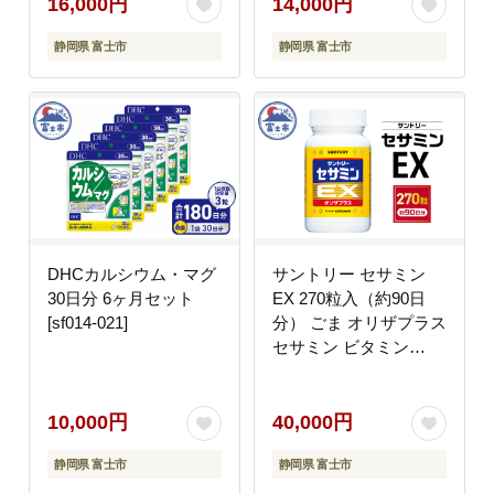
049]
16,000円
14,000円
静岡県 富士市
静岡県 富士市
DHCカルシウム・マグ
サントリー セサミン
30日分 6ヶ月セット
EX 270粒入（約90日
[sf014-021]
分） ごま オリザプラス
セサミン ビタミン
E サプリメント サ
プリ サントリーウエル
ネス 富士 [sf061-002]
10,000円
40,000円
静岡県 富士市
静岡県 富士市