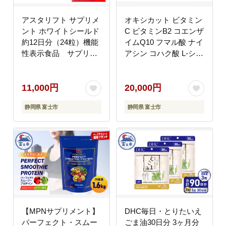
アスタリフト サプリメ
オキシカット ビタミン
ント ホワイトシールド
C ビタミンB2 コエンザ
約12日分（24粒）機能
イムQ10 フマル酸 ナイ
性表示食品 サプリメ
アシン コハク酸 L-シス
ント 美容 富士フイ
チン L-グルタミン サプ
ルム【16757540】
リメント 30日 特許取
[sf001-050]
得 健康 健康食品 安心
11,000円
20,000円
安全 静岡県 富士市
静岡県 富士市
静岡県 富士市
[sf043-001]
【MPNサプリメント】
DHC毎日・とりたいえ
パーフェクト・スムー
ごま油30日分 3ヶ月分