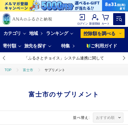
ログイン
新規登録
カート
カテゴリ
地域
ランキング
控除額を調べる
寄付額
旅先を探す
特集
ご利用ガイド
「ふるさとチョイス」システム連携に関して
TOP
富士市
サプリメント
富士市のサプリメント
並べ替え: