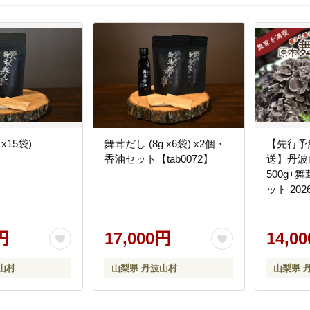
x15袋)
舞茸だし (8g x6袋) x2個・
【先行予
香油セット【tab0072】
送】丹波
500g+舞
ット 20
次発送予定
円
17,000円
14,0
山村
山梨県 丹波山村
山梨県 