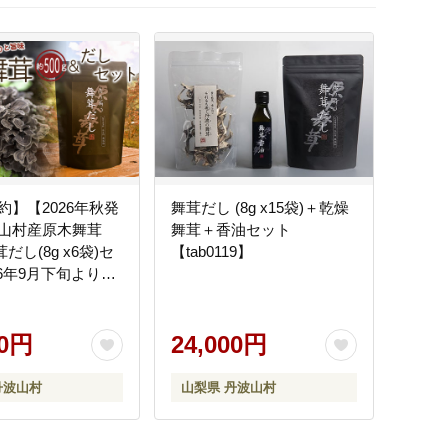
約】【2026年秋発
舞茸だし (8g x15袋)＋乾燥
山村産原木舞茸
舞茸＋香油セット
茸だし(8g x6袋)セ
【tab0119】
26年9月下旬より順
【tab0118】
00円
24,000円
丹波山村
山梨県 丹波山村