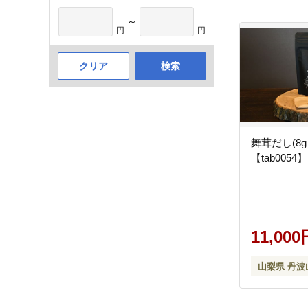
～
円
円
クリア
検索
舞茸だし(8g 
【tab0054】
11,000
山梨県 丹波