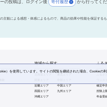
ーの投稿は、ログイン後
寄付履歴
から行ってく
の主観による感想・体感によるもので、商品の効果や性能を保証するも
地域から探す
ふる
kie）を使用しています。サイトの閲覧を継続された場合、Cookie
北海道エリア
東北エリア
ふるさ
。
体験
関東エリア
中部エリア
ワンス
近畿エリア
中国エリア
確定申
四国エリア
九州エリア
控除上
沖縄エリア
年金受