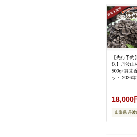
【先行予約】
送】丹波山
500g+舞茸
ット 202
次発送予定【t
18,000
山梨県 丹波