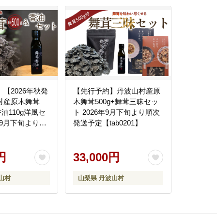
【2026年秋発
【先行予約】丹波山村産原
村産原木舞茸
木舞茸500g+舞茸三昧セッ
香油110g洋風セ
ト 2026年9月下旬より順次
6年9月下旬より順
発送予定【tab0201】
ab0178】
円
33,000円
山村
山梨県 丹波山村