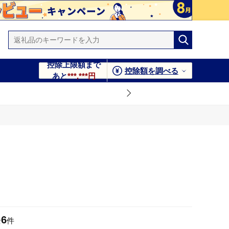
控除上限額まで
控除額を調べる
あと
***,***円
6
全
件