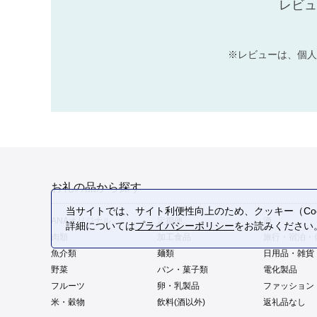
レビュ
※レビューは、個人
お礼の品から探す
当サイトでは、サイト利便性向上のため、クッキー（Coo
ANAオリジナル
定期便
酒
詳細については
プライバシーポリシー
をお読みください
肉類
加工食品
旅行・宿泊・
魚介類
麺類
日用品・雑貨
野菜
パン・菓子類
電化製品
フルーツ
卵・乳製品
ファッション
米・穀物
飲料(酒以外)
返礼品なし