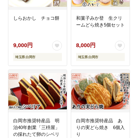
しらおかし チョコ餅
和菓子みか登 生クリ
ームどら焼き5個セット
9,000円
8,000円
埼玉県 白岡市
埼玉県 白岡市
白岡市推奨特産品 明
白岡市推奨特産品 あ
治40年創業「三枡屋」
りの実どら焼き 6個入
の採れたて卵のシベリ
り