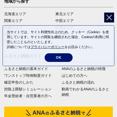
地域から探す
北海道エリア
東北エリア
関東エリア
中部エリア
近畿エリア
中国エリア
当サイトでは、サイト利便性向上のため、クッキー（Cookie）を使
四国エリア
九州エリア
用しています。サイトの閲覧を継続された場合、Cookieの利用に同
沖縄エリア
意したことものといたします。
詳細については
プライバシーポリシー
をお読みください。
ふるさと納税ガイド
OK
ふるさと納税の基本ガイド
ANAのふるさと納税の特徴
ワンストップ特例制度ガイド
はじめての方へ
確定申告のしかた
ふるさと納税の流れ
控除上限額シミュレーション
動画でわかるANAのふるさと
納税
年金受給者・自営業者の方へ