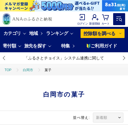
ログイン
新規登録
カート
カテゴリ
地域
ランキング
控除額を調べる
寄付額
旅先を探す
特集
ご利用ガイド
「ふるさとチョイス」システム連携に関して
TOP
白岡市
菓子
白岡市の菓子
並べ替え: