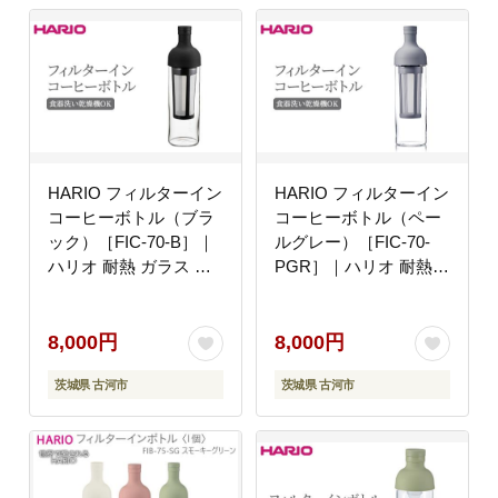
HARIO フィルターイン
HARIO フィルターイン
コーヒーボトル（ブラ
コーヒーボトル（ペー
ック）［FIC-70-B］｜
ルグレー）［FIC-70-
ハリオ 耐熱 ガラス 食
PGR］｜ハリオ 耐熱
器 器 保存容器 キッチ
ガラス 食器 器 保存容
ン 日用品 キッチン用品
器 キッチン 日用品 キ
日本製 おしゃれ かわい
ッチン用品 日本製 おし
8,000円
8,000円
い 水出し アイスコーヒ
ゃれ かわいい 水出し
茨城県 古河市
茨城県 古河市
ー フィルター 水筒 ボ
アイスコーヒー フィル
トル 持ち運び_BE77
ター 水筒 ボトル 持ち
運び_BE76