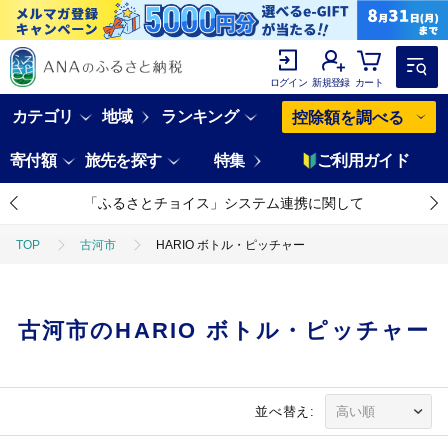
ログイン
新規登録
カート
カテゴリ
地域
ランキング
控除額を調べる
寄付額
旅先を探す
特集
ご利用ガイド
「ふるさとチョイス」システム連携に関して
TOP
古河市
HARIO ボトル・ピッチャー
古河市のHARIO ボトル・ピッチャー
並べ替え: