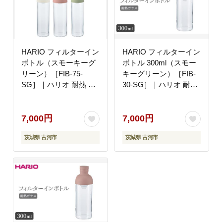
HARIO フィルターイン
HARIO フィルターイン
ボトル（スモーキーグ
ボトル 300ml（スモー
リーン）［FIB-75-
キーグリーン）［FIB-
SG］｜ハリオ 耐熱 ガ
30-SG］｜ハリオ 耐熱
ラス 食器 器 保存容器
ガラス 食器 器 保存容
キッチン 日用品 キッチ
器 キッチン 日用品 キ
ン用品 日本製 おしゃれ
ッチン用品 日本製 おし
7,000円
7,000円
かわいい 水出し お茶
ゃれ かわいい 水出し
茨城県 古河市
茨城県 古河市
茶葉 水筒 ボトル 持ち
お茶 茶葉 水筒 ボトル
運び_BE55
持ち運び_BE80