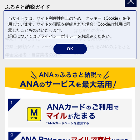
ふるさと納税ガイド
当サイトでは、サイト利便性向上のため、クッキー（Cookie）を使
ふるさと納税の基本ガイド
ANAのふるさと納税の特徴
用しています。サイトの閲覧を継続された場合、Cookieの利用に同
ワンストップ特例制度ガイド
はじめての方へ
意したことものといたします。
詳細については
プライバシーポリシー
をお読みください。
確定申告のしかた
ふるさと納税の流れ
控除上限額シミュレーション
動画でわかるANAのふるさと
OK
納税
年金受給者・自営業者の方へ