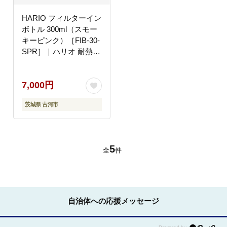
HARIO フィルターイン
ボトル 300ml（スモー
キーピンク）［FIB-30-
SPR］｜ハリオ 耐熱
ガラス 食器 器 保存容
器 キッチン 日用品 キ
7,000円
ッチン用品 日本製 おし
ゃれ かわいい 水出し
茨城県 古河市
お茶 茶葉 水筒 ボトル
持ち運び_BE79
5
全
件
自治体への応援メッセージ