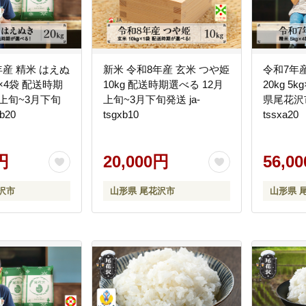
年産 精米 はえぬ
新米 令和8年産 玄米 つや姫
令和7年産 精米 つ
kg×4袋 配送時期
10kg 配送時期選べる 12月
20kg 5k
月上旬~3月下旬
上旬~3月下旬発送 ja-
県尾花沢市
b20
tsgxb10
tssxa20
円
20,000円
56,0
沢市
山形県 尾花沢市
山形県 