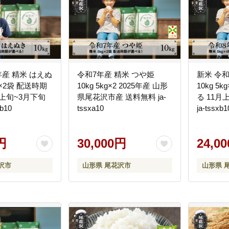
年産 精米 はえぬ
令和7年産 精米 つや姫
新米 令和
kg×2袋 配送時期
10kg 5kg×2 2025年産 山形
10kg 5
月上旬~3月下旬
県尾花沢市産 送料無料 ja-
る 11月
b10
tssxa10
ja-tssxb1
円
30,000円
24,0
沢市
山形県 尾花沢市
山形県 