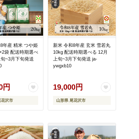
8年産 精米 つや姫
新米 令和8年産 玄米 雪若丸
kg×2袋 配送時期選べ
10kg 配送時期選べる 12月
上旬~3月下旬発送
上旬~3月下旬発送 ja-
0
ywgxb10
00円
19,000円
尾花沢市
山形県 尾花沢市