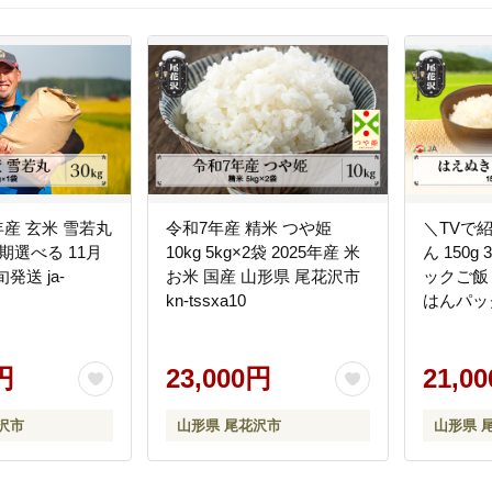
年産 玄米 雪若丸
令和7年産 精米 つや姫
＼TVで
時期選べる 11月
10kg 5kg×2袋 2025年産 米
ん 150g
発送 ja-
お米 国産 山形県 尾花沢市
ックご飯
kn-tssxa10
はんパック
ンジ 山
花沢産 白米 
円
23,000円
21,0
沢市
山形県 尾花沢市
山形県 