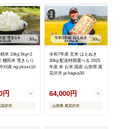
米 10kg 5kg×2
令和7年産 玄米 はえぬき
産 棚田米 雪きらり
30kg 配送時期選べる 2025
産 ng-yksxx10
年産 米 お米 国産 山形県 尾
花沢市 ja-hagxa30
00円
64,000円
尾花沢市
山形県 尾花沢市