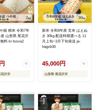
 つや姫 精米 令和7年
新米 令和8年産 玄米 はえぬ
5年産 山形県 尾花沢
き 30kg 配送時期選べる 11
料 kr-tssxa2
月上旬~3月下旬発送 ja-
hagxb30
0円
45,000円
尾花沢市
山形県 尾花沢市