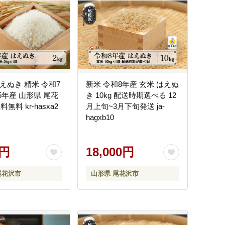
 はえぬき 精米 令和7
新米 令和8年産 玄米 はえぬ
25年産 山形県 尾花
き 10kg 配送時期選べる 12
無料 kr-hasxa2
月上旬~3月下旬発送 ja-
hagxb10
0円
18,000円
尾花沢市
山形県 尾花沢市