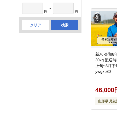
～
円
円
クリア
検索
新米 令和8
30kg 配送
上旬~3月下旬
ywgxb30
46,000
山形県 尾花