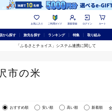
お気に入り
ご利用ガイド
新規登録
ログイン
カート
額から探す
旅先を探す
ランキング
特集
取り組み
「ふるさとチョイス」システム連携に関して
沢市の米
おすすめ順
安い順
高い順
新着順