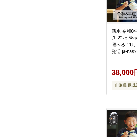
新米 令和8
き 20kg 5
選べる 11
発送 ja-hasx
38,000
山形県 尾花