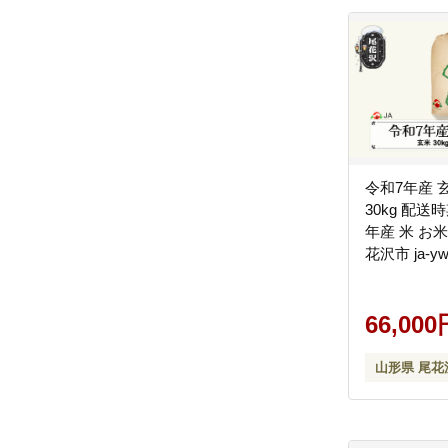
令和7年産 
30kg 配送
年産 米 お米
花沢市 ja-yw
66,000
山形県 尾花