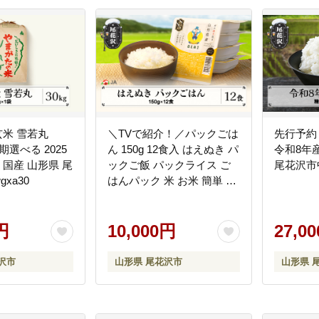
玄米 雪若丸
＼TVで紹介！／パックごは
先行予約 精
時期選べる 2025
ん 150g 12食入 はえぬき パ
令和8年
 国産 山形県 尾
ックご飯 パックライス ご
尾花沢市中刈
gxa30
はんパック 米 お米 簡単 レ
ンジ 山形県尾花沢市産 尾
花沢産 白米 ja-prhax12
円
10,000円
27,0
沢市
山形県 尾花沢市
山形県 