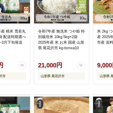
年産 精米 雪若丸
令和7年産 無洗米 つや姫 特
米 2kg
×2袋 配送時期選べ
別栽培米 10kg 5kg×2袋
産 202
旬~3月下旬発送
2025年産 米 お米 国産 山形
市産 送料無
県 尾花沢市 kg-tsmxa10
円
21,000円
9,00
沢市
山形県 尾花沢市
山形県 