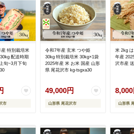
年産 特別栽培米
令和7年産 玄米 つや姫
米 2kg
30kg 配送時期
30kg 特別栽培米 30kg×1袋
年産 20
月上旬~3月下旬
2025年産 米 お米 国産 山形
沢市産 送料
30
県 尾花沢市 kg-tsgxa30
円
49,000円
8,00
沢市
山形県 尾花沢市
山形県 