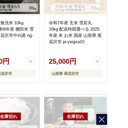
無洗米 10kg
令和7年産 玄米 雪若丸
 令和8年産 棚田米 雪
10kg 配送時期選べる 2025
花沢市中刈産 ng-
年産 米 お米 国産 山形県 尾
花沢市 ja-ywgxa10
00円
25,000円
尾花沢市
山形県 尾花沢市