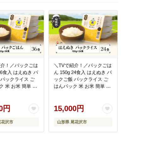
紹介！／パックごは
＼TVで紹介！／パックごは
 36食入 はえぬき パ
ん 150g 24食入 はえぬき パ
 パックライス ご
ックご飯 パックライス ご
 米 お米 簡単 レ
はんパック 米 お米 簡単 レ
形県尾花沢市産 尾
ンジ 山形県尾花沢市産 尾
ja-prhax36
花沢産 白米 ja-prhax24
00円
15,000円
尾花沢市
山形県 尾花沢市