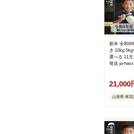
新米 令和8
き 10kg 5
選べる 11
発送 ja-hasx
21,000
山形県 尾花