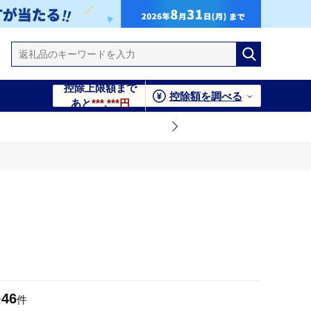
控除上限額まで
控除額を調べる
あと
***,***円
46
全
件