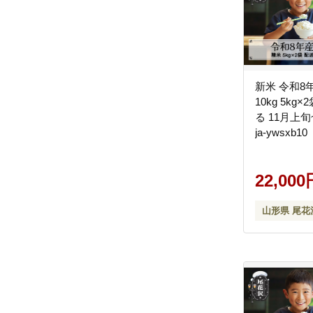
新米 令和8
10kg 5kg
る 11月上
ja-ywsxb10
22,000
山形県 尾花