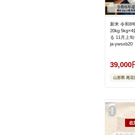
新米 令和8
20kg 5kg
る 11月上
ja-ywsxb20
39,000
山形県 尾花