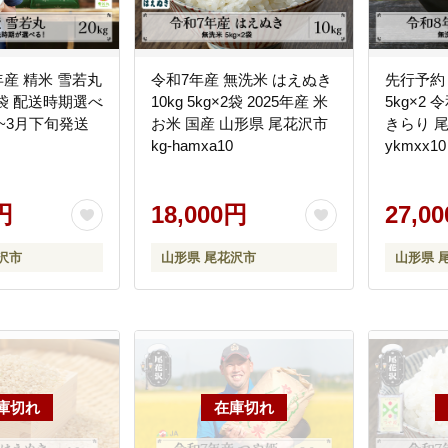
年産 精米 雪若丸
令和7年産 無洗米 はえぬき
先行予約 
×4袋 配送時期選べ
10kg 5kg×2袋 2025年産 米
5kg×2
旬~3月下旬発送
お米 国産 山形県 尾花沢市
きらり 尾
kg-hamxa10
ykmxx10
円
18,000円
27,0
沢市
山形県 尾花沢市
山形県 